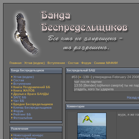
Главная
·
Устав (кодекс)
·
Вступление
·
Состав
·
Форум
·
Снимки МАФИИ
Банда Беспредельщиков
Беспредельный БАШ
Устав (кодекс)
#53 [
+
-139
-
] утверждена February 24 2008
Состав
чат после партии:
Вступление
13:55 [Bender] to[Ангел смерти] ты не п
Книга Поздравлений ББ
угадать, кого ты ударила
Книга ЖАЛОБ
Друзья и Враги БАНДЫ
ЗАГС ББ
Назад 
Чат ББ
Бредни Беспредельщиков
Комментарии
Клятва Беспредельщиков
Форум
Рейтинг ББ
мурк, я же г
Фотоальбом
Развлечения
Новогодний конкурс
Мистер Мафия