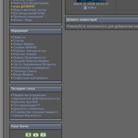
Найти Беспредельщика
March 11 2008 18:52:57
игра ДОМИНО
irinka
Игра в весёлую сказку
Беспредельный БАШ
Причины наказаний
Флеш - Игры
Добавить комментарий
Пожалуйста залогиньтесь для добавления к
Информация
Новости
Статьи
Семьи Мафии
Снимки МАФИИ
Рейтинг Авторитетов
Рейтинг Семей
Индекс Популярности
Лучший Новичок Мафии
Часто Задаваемые Вопросы
Начисление очков/денег
Таблица Опыта
Вещи Мафии
Секретные материалы
Последние статьи
Мафия как отражение
современной действительности
Для или против?
Что происходит?!
Диалоги о животных.
Стажерство глазами бывшего
стажера Фаталиста
Наши Значки