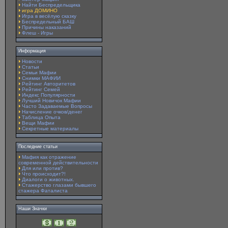
Найти Беспредельщика
игра ДОМИНО
Игра в весёлую сказку
Беспредельный БАШ
Причины наказаний
Флеш - Игры
Информация
Новости
Статьи
Семьи Мафии
Снимки МАФИИ
Рейтинг Авторитетов
Рейтинг Семей
Индекс Популярности
Лучший Новичок Мафии
Часто Задаваемые Вопросы
Начисление очков/денег
Таблица Опыта
Вещи Мафии
Секретные материалы
Последние статьи
Мафия как отражение
современной действительности
Для или против?
Что происходит?!
Диалоги о животных.
Стажерство глазами бывшего
стажера Фаталиста
Наши Значки