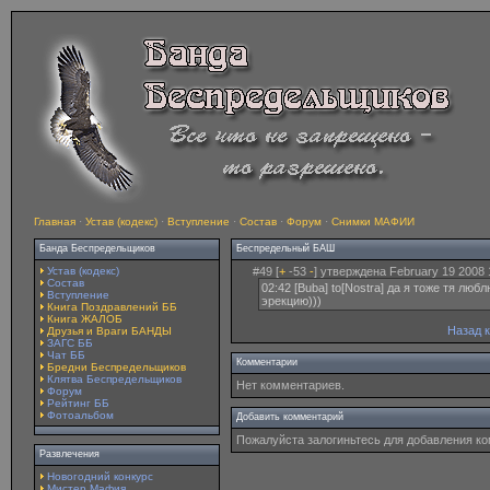
Главная
·
Устав (кодекс)
·
Вступление
·
Состав
·
Форум
·
Снимки МАФИИ
Банда Беспредельщиков
Беспредельный БАШ
Устав (кодекс)
#49 [
+
-53
-
] утверждена February 19 2008 
Состав
02:42 [Buba] to[Nostra] да я тоже тя лю
Вступление
эрекцию)))
Книга Поздравлений ББ
Книга ЖАЛОБ
Назад 
Друзья и Враги БАНДЫ
ЗАГС ББ
Чат ББ
Комментарии
Бредни Беспредельщиков
Клятва Беспредельщиков
Нет комментариев.
Форум
Рейтинг ББ
Фотоальбом
Добавить комментарий
Пожалуйста залогиньтесь для добавления к
Развлечения
Новогодний конкурс
Мистер Мафия