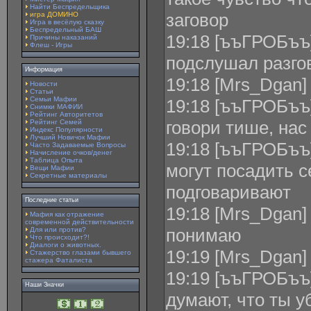
Найти Беспредельщика
заговор
игра ДОМИНО
Игра в весёлую сказку
Беспредельный БАШ
19:18 [ъъГРОБъъ]
Причины наказаний
Флеш - Игры
подслушал разго
Информация
19:18 [Mrs_Dgan]
Новости
Статьи
Семьи Мафии
19:18 [ъъГРОБъъ]
Снимки МАФИИ
Рейтинг Авторитетов
говори тише, нас
Рейтинг Семей
Индекс Популярности
Лучший Новичок Мафии
19:18 [ъъГРОБъъ]
Часто Задаваемые Вопросы
Начисление очков/денег
Таблица Опыта
могут посадить с
Вещи Мафии
Секретные материалы
подговаривают
Последние статьи
19:18 [Mrs_Dgan]
Мафия как отражение
современной действительности
понимаю
Для или против?
Что происходит?!
Диалоги о животных.
19:19 [Mrs_Dgan]
Стажерство глазами бывшего
стажера Фаталиста
19:19 [ъъГРОБъъ
Наши Значки
думают, что ты у