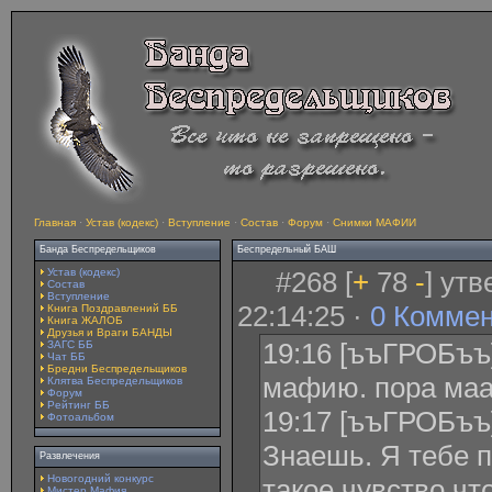
Главная
·
Устав (кодекс)
·
Вступление
·
Состав
·
Форум
·
Снимки МАФИИ
Банда Беспредельщиков
Беспредельный БАШ
Устав (кодекс)
#268 [
+
78
-
] ут
Состав
Вступление
22:14:25 ·
0 Комме
Книга Поздравлений ББ
Книга ЖАЛОБ
Друзья и Враги БАНДЫ
19:16 [ъъГРОБъъ] 
ЗАГС ББ
Чат ББ
Бредни Беспредельщиков
мафию. пора маа
Клятва Беспредельщиков
Форум
Рейтинг ББ
19:17 [ъъГРОБъъ]
Фотоальбом
Знаешь. Я тебе п
Развлечения
Новогодний конкурс
такое чувство чт
Мистер Мафия