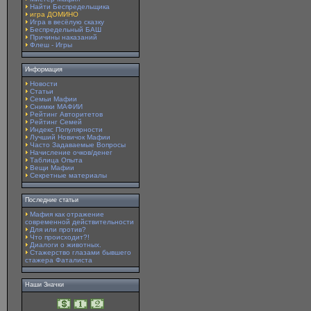
Найти Беспредельщика
игра ДОМИНО
Игра в весёлую сказку
Беспредельный БАШ
Причины наказаний
Флеш - Игры
Информация
Новости
Статьи
Семьи Мафии
Снимки МАФИИ
Рейтинг Авторитетов
Рейтинг Семей
Индекс Популярности
Лучший Новичок Мафии
Часто Задаваемые Вопросы
Начисление очков/денег
Таблица Опыта
Вещи Мафии
Секретные материалы
Последние статьи
Мафия как отражение
современной действительности
Для или против?
Что происходит?!
Диалоги о животных.
Стажерство глазами бывшего
стажера Фаталиста
Наши Значки