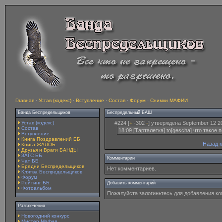
Главная
·
Устав (кодекс)
·
Вступление
·
Состав
·
Форум
·
Снимки МАФИИ
Банда Беспредельщиков
Беспредельный БАШ
Устав (кодекс)
#224 [
+
-302
-
] утверждена September 12 2
Состав
18:09 [Тарталетка] to[gescha] что такое 
Вступление
Книга Поздравлений ББ
Назад 
Книга ЖАЛОБ
Друзья и Враги БАНДЫ
ЗАГС ББ
Комментарии
Чат ББ
Бредни Беспредельщиков
Нет комментариев.
Клятва Беспредельщиков
Форум
Рейтинг ББ
Добавить комментарий
Фотоальбом
Пожалуйста залогиньтесь для добавления к
Развлечения
Новогодний конкурс
Мистер Мафия