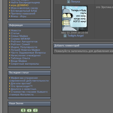
Ленука
Найти Беспредельщика
игра ДОМИНО
это Эротика 
Игра в весёлую сказку
Беспредельный БАШ
Причины наказаний
Флеш - Игры
Информация
Новости
May 31 2009 16:10:56
Статьи
Twilight Angel
Семьи Мафии
Снимки МАФИИ
Рейтинг Авторитетов
Рейтинг Семей
Добавить комментарий
Индекс Популярности
Лучший Новичок Мафии
Пожалуйста залогиньтесь для добавления к
Часто Задаваемые Вопросы
Начисление очков/денег
Таблица Опыта
Вещи Мафии
Секретные материалы
Последние статьи
Мафия как отражение
современной действительности
Для или против?
Что происходит?!
Диалоги о животных.
Стажерство глазами бывшего
стажера Фаталиста
Наши Значки