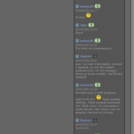
kawasaki
09/04/2026 14:17
И сися
Viper
08/04/2026 20:29
Пися!
kawasaki
30/03/2026 20:50
Я в тебе не сомневалась
Hayken
04/03/2026 08:01
ааа, ты еще и женщина, ник как
у мужика. ну это все равно
грязная лош, 10 лет назад у
меня не было любви, тем более
первой!
kawasaki
26/02/2026 22:04
Интересные у тебя вопросы
спустя 10 лет
Твоя первая
любовь. Твой первый влажный
сон. Мой голос ты слышишь в
шуме ветра, свет моих глаз ты
видишь смотря на солнце.
Hayken
08/02/2026 20:17
ты кто еп