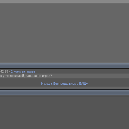
:42:25 ·
2 Комментариев
ик у тя знакомый, раньше не играл?
Назад к Беспредельному БАШу