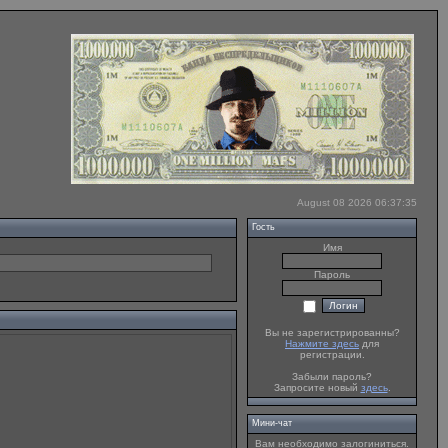
August 08 2026 06:37:35
Гость
Имя
Пароль
Вы не зарегистрированны?
Нажмите здесь
для
регистрации.
Забыли пароль?
Запросите новый
здесь
.
Мини-чат
Вам необходимо залогиниться.