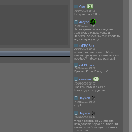
Viper
31/07/2026 16:09
Не прошло и 20 лет
Йогурт
23/07/2026 07:43
За то время, что я сюда не
заходил, в мафке успели
довести до ума якудз и сделать
отдельную улицу
ххГРОБхх
21/05/2026 10:20
го мне значок вешать бб, по
какому праву его у меня изъяли
вообще? я буду жаловаться!!
ххГРОБхх
21/05/2026 10:19
Привет, Катя. Как дела?
kawasaki
30/04/2026 08:07
Дважды бывшая жена.
Благодарю, сердечно.
Hayken
28/04/2026 10:32
с др!
Hayken
27/04/2026 10:36
у тебя завтра др 28 апреля.
поздравляю заранее, мало ли!
какая-то любовница гробика я
так понял.