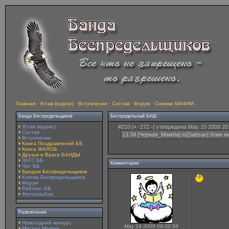
Главная
·
Устав (кодекс)
·
Вступление
·
Состав
·
Форум
·
Снимки МАФИИ
Банда Беспредельщиков
Беспредельный БАШ
Устав (кодекс)
#210 [
+
-272
-
] утверждена May 15 2009 20
Состав
13:34 [Черная_Мамба] to[Sabsan] блин н
Вступление
Книга Поздравлений ББ
Книга ЖАЛОБ
Друзья и Враги БАНДЫ
ЗАГС ББ
Комментарии
Чат ББ
Бредни Беспредельщиков
Клятва Беспредельщиков
Форум
Рейтинг ББ
Фотоальбом
Развлечения
Новогодний конкурс
May 16 2009 09:02:58
Мистер Мафия