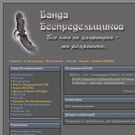
Главная
·
Устав (кодекс)
·
Вступление
·
Состав
·
Форум
·
Снимки МАФИИ
Банда Беспредельщиков
Беспредельный БАШ
Устав (кодекс)
#203 [
+
-116
-
] утверждена March 29 2009 1
Состав
04:04 [глыклык] to[ЗверьКошка] Оптимис
Вступление
А реалист - автомат Калашникова
Книга Поздравлений ББ
Книга ЖАЛОБ
Назад 
Друзья и Враги БАНДЫ
ЗАГС ББ
Чат ББ
Комментарии
Бредни Беспредельщиков
Клятва Беспредельщиков
Нет комментариев.
Форум
Рейтинг ББ
Фотоальбом
Добавить комментарий
Пожалуйста залогиньтесь для добавления к
Развлечения
Новогодний конкурс
Мистер Мафия