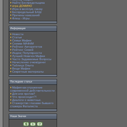
Найти Беспредельщика
игра ДОМИНО
Игра в весёлую сказку
Беспредельный БАШ
Причины наказаний
Флеш - Игры
Информация
Новости
Статьи
Семьи Мафии
Снимки МАФИИ
Рейтинг Авторитетов
Рейтинг Семей
Индекс Популярности
Лучший Новичок Мафии
Часто Задаваемые Вопросы
Начисление очков/денег
Таблица Опыта
Вещи Мафии
Секретные материалы
Последние статьи
Мафия как отражение
современной действительности
Для или против?
Что происходит?!
Диалоги о животных.
Стажерство глазами бывшего
стажера Фаталиста
Наши Значки