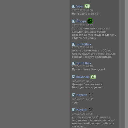
Viper
31/07/2026 16:09
Не прошло и 20 лет
Йогурт
23/07/2026 07:43
За то время, что я сюда не
заходил, в мафке успели
довести до ума якудз и сделать
отдельную улицу
ххГРОБхх
21/05/2026 10:20
го мне значок вешать бб, по
какому праву его у меня изъяли
вообще? я буду жаловаться!!
ххГРОБхх
21/05/2026 10:19
Привет, Катя. Как дела?
kawasaki
30/04/2026 08:07
Дважды бывшая жена.
Благодарю, сердечно.
Hayken
28/04/2026 10:32
с др!
Hayken
27/04/2026 10:36
у тебя завтра др 28 апреля.
поздравляю заранее, мало ли!
какая-то любовница гробика я
так понял.