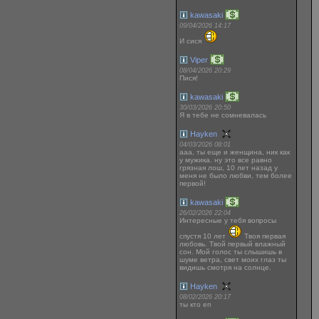
kawasaki
09/04/2026 14:17
И сися
Viper
08/04/2026 20:29
Пися!
kawasaki
30/03/2026 20:50
Я в тебе не сомневалась
Hayken
04/03/2026 08:01
ааа, ты еще и женщина, ник как
у мужика. ну это все равно
грязная лош, 10 лет назад у
меня не было любви, тем более
первой!
kawasaki
26/02/2026 22:04
Интересные у тебя вопросы
спустя 10 лет
Твоя первая
любовь. Твой первый влажный
сон. Мой голос ты слышишь в
шуме ветра, свет моих глаз ты
видишь смотря на солнце.
Hayken
08/02/2026 20:17
ты кто еп