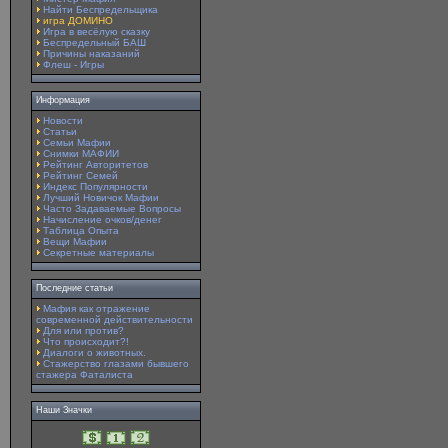
Найти Беспредельщика
игра ДОМИНО
Игра в весёлую сказку
Беспредельный БАШ
Причины наказаний
Флеш - Игры
Информация
Новости
Статьи
Семьи Мафии
Снимки МАФИИ
Рейтинг Авторитетов
Рейтинг Семей
Индекс Популярности
Лучший Новичок Мафии
Часто Задаваемые Вопросы
Начисление очков/денег
Таблица Опыта
Вещи Мафии
Секретные материалы
Последние статьи
Мафия как отражение
современной действительности
Для или против?
Что происходит?!
Диалоги о животных.
Стажерство глазами бывшего
стажера Фаталиста
Наши Значки