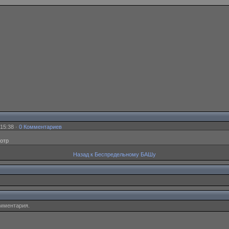
15:38 ·
0 Комментариев
мотр
Назад к Беспредельному БАШу
омментария.