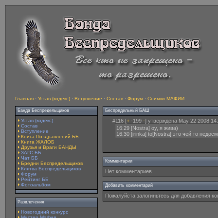
Главная
·
Устав (кодекс)
·
Вступление
·
Состав
·
Форум
·
Снимки МАФИИ
Банда Беспредельщиков
Беспредельный БАШ
Устав (кодекс)
#116 [
+
-199
-
] утверждена May 22 2008 14:
Состав
16:29 [Nostra] оу, я жива)
Вступление
16:30 [irinka] to[Nostra] это чей то недос
Книга Поздравлений ББ
Книга ЖАЛОБ
Друзья и Враги БАНДЫ
ЗАГС ББ
Чат ББ
Комментарии
Бредни Беспредельщиков
Клятва Беспредельщиков
Нет комментариев.
Форум
Рейтинг ББ
Фотоальбом
Добавить комментарий
Пожалуйста залогиньтесь для добавления к
Развлечения
Новогодний конкурс
Мистер Мафия