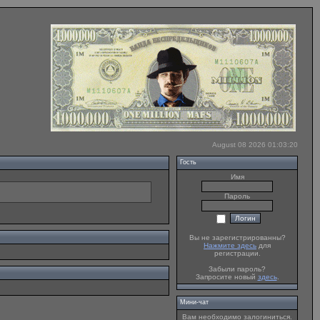
August 08 2026 01:03:20
Гость
Имя
Пароль
Вы не зарегистрированны?
Нажмите здесь
для
регистрации.
Забыли пароль?
Запросите новый
здесь
.
Мини-чат
Вам необходимо залогиниться.