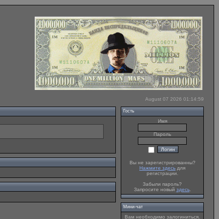
August 07 2026 01:14:59
Гость
Имя
Пароль
Вы не зарегистрированны?
Нажмите здесь
для
регистрации.
Забыли пароль?
Запросите новый
здесь
.
Мини-чат
Вам необходимо залогиниться.