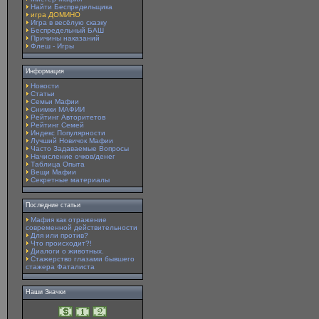
Найти Беспредельщика
игра ДОМИНО
Игра в весёлую сказку
Беспредельный БАШ
Причины наказаний
Флеш - Игры
Информация
Новости
Статьи
Семьи Мафии
Снимки МАФИИ
Рейтинг Авторитетов
Рейтинг Семей
Индекс Популярности
Лучший Новичок Мафии
Часто Задаваемые Вопросы
Начисление очков/денег
Таблица Опыта
Вещи Мафии
Секретные материалы
Последние статьи
Мафия как отражение
современной действительности
Для или против?
Что происходит?!
Диалоги о животных.
Стажерство глазами бывшего
стажера Фаталиста
Наши Значки