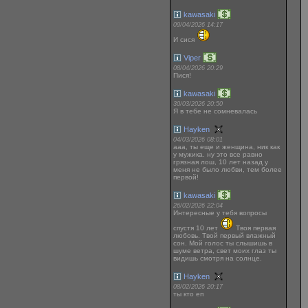
kawasaki
09/04/2026 14:17
И сися
Viper
08/04/2026 20:29
Пися!
kawasaki
30/03/2026 20:50
Я в тебе не сомневалась
Hayken
04/03/2026 08:01
ааа, ты еще и женщина, ник как
у мужика. ну это все равно
грязная лош, 10 лет назад у
меня не было любви, тем более
первой!
kawasaki
26/02/2026 22:04
Интересные у тебя вопросы
спустя 10 лет
Твоя первая
любовь. Твой первый влажный
сон. Мой голос ты слышишь в
шуме ветра, свет моих глаз ты
видишь смотря на солнце.
Hayken
08/02/2026 20:17
ты кто еп