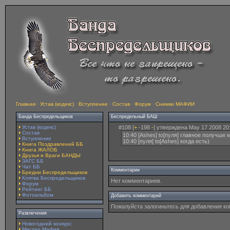
Главная
·
Устав (кодекс)
·
Вступление
·
Состав
·
Форум
·
Снимки МАФИИ
Банда Беспредельщиков
Беспредельный БАШ
Устав (кодекс)
#108 [
+
-198
-
] утверждена May 17 2008 20
Состав
10:40 [Ashes] to[пуля] главное получше
Вступление
10:40 [пуля] to[Ashes] когда есть)
Книга Поздравлений ББ
Книга ЖАЛОБ
Друзья и Враги БАНДЫ
ЗАГС ББ
Чат ББ
Комментарии
Бредни Беспредельщиков
Клятва Беспредельщиков
Нет комментариев.
Форум
Рейтинг ББ
Фотоальбом
Добавить комментарий
Пожалуйста залогиньтесь для добавления к
Развлечения
Новогодний конкурс
Мистер Мафия