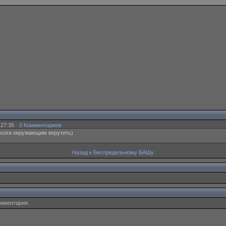
:27:35 ·
0 Комментариев
 мозги окружающим вкрутить)
Назад к Беспредельному БАШу
омментария.