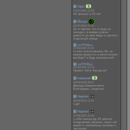
Viper
31/07/2026 16:09
Не прошло и 20 лет
Йогурт
23/07/2026 07:43
За то время, что я сюда не
заходил, в мафке успели
довести до ума якудз и сделать
отдельную улицу
ххГРОБхх
21/05/2026 10:20
го мне значок вешать бб, по
какому праву его у меня изъяли
вообще? я буду жаловаться!!
ххГРОБхх
21/05/2026 10:19
Привет, Катя. Как дела?
kawasaki
30/04/2026 08:07
Дважды бывшая жена.
Благодарю, сердечно.
Hayken
28/04/2026 10:32
с др!
Hayken
27/04/2026 10:36
у тебя завтра др 28 апреля.
поздравляю заранее, мало ли!
какая-то любовница гробика я
так понял.