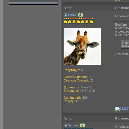
Автор
RE: инте
Mirdaf
Опублико
Вообще г
молчанку
может, то
молчанко
1. ч
тем
Это темы
Репутация:
0
Сказал Спасибо:
1
Сказали Спасибо:
2
Должность:
Член ББ
В Банде с:
23-07-2011
Сообщений:
800
Откуда:
СПб
Автор
RE: инте
Sabsan
Опублико