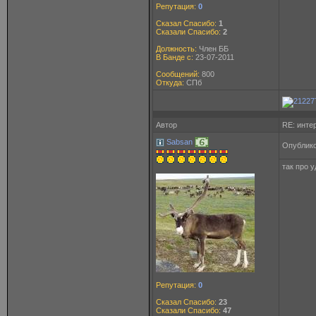
Репутация:
0
Сказал Спасибо:
1
Сказали Спасибо:
2
Должность:
Член ББ
В Банде с:
23-07-2011
Сообщений:
800
Откуда:
СПб
Автор
RE: инте
Sabsan
Опублико
так про у
Репутация:
0
Сказал Спасибо:
23
Сказали Спасибо:
47