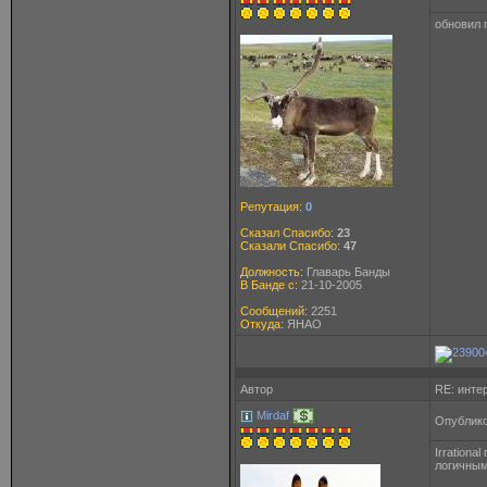
обновил 
Репутация:
0
Сказал Спасибо:
23
Сказали Спасибо:
47
Должность:
Главарь Банды
В Банде с:
21-10-2005
Сообщений:
2251
Откуда:
ЯНАО
Автор
RE: инте
Mirdaf
Опублико
Irrationa
логичным