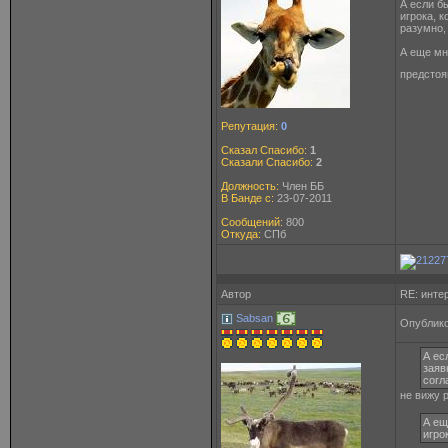
А если б
игрока, 
разумно, 
А еще мн
предсто
Репутация:
0
Сказал Спасибо:
1
Сказали Спасибо:
2
Должность:
Член ББ
В Банде с:
23-07-2011
Сообщений:
800
Откуда:
СПб
Автор
RE: инте
Sabsan
Опублико
А ес
заяв
согл
не вижу 
А ещ
игро