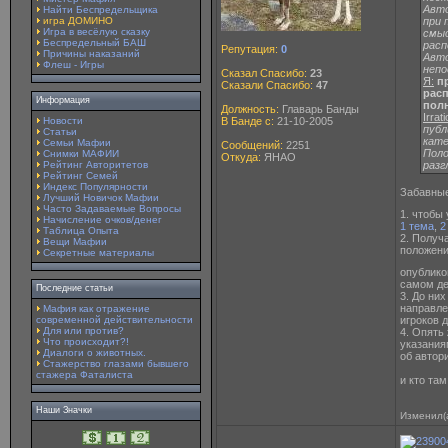
Авто
Найти Беспредельщика
игра ДОМИНО
при 
Игра в весёлую сказку
смыс
Беспредельный БАШ
расп
Репутация:
0
Причины наказаний
Авто
Флеш - Игры
непо
Сказал Спасибо:
23
Я:
пр
Сказали Спасибо:
47
расп
Информация
пол
Должность:
Главарь Банды
Irrati
Новости
В Банде с:
21-10-2005
публ
Статьи
кате
Семьи Мафии
Сообщений:
2251
Пол
Снимки МАФИИ
Откуда:
ЯНАО
Рейтинг Авторитетов
разг
Рейтинг Семей
Индекс Популярности
Забавные
Лучший Новичок Мафии
Часто Задаваемые Вопросы
1. чтобы
Начисление очков/денег
1 тема
,
2
Таблица Опыта
2. Получ
Вещи Мафии
положени
Секретные материалы
опублико
самом де
Последние статьи
3. До ни
направле
Мафия как отражение
современной действительности
игроков 
Для или против?
4. Опять
Что происходит?!
указания
Диалоги о животных.
об автор
Стажерство глазами бывшего
стажера Фаталиста
и кто там
Наши Значки
Изменил(