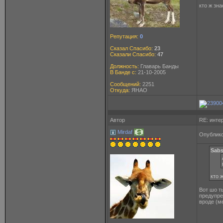
кто ж зн
Репутация:
0
Сказал Спасибо:
23
Сказали Спасибо:
47
Должность:
Главарь Банды
В Банде с:
21-10-2005
Сообщений:
2251
Откуда:
ЯНАО
Автор
RE: инте
Mirdaf
Опублико
Sabs
кто 
Вот шо т
предупре
вроде (м