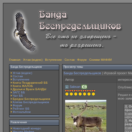
Главная
·
Устав (кодекс)
·
Вступление
·
Состав
·
Форум
·
Снимки МАФИИ
Банда Беспредельщиков
Просмотр темы
Устав (кодекс)
Банда Беспредельщиков
| Игровой проект М
Состав
Вступление
Автор
интересн
Книга Поздравлений ББ
Книга ЖАЛОБ
Sabsan
Опублико
Друзья и Враги БАНДЫ
ЗАГС ББ
Решил я 
Чат ББ
мою заяв
Бредни Беспредельщиков
Клятва Беспредельщиков
Форум
Я:
Он
Рейтинг ББ
про
Фотоальбом
Irrati
игро
Я:
На
Развлечения
раз
Irrati
Новогодний конкурс
поск
Мистер Мафия