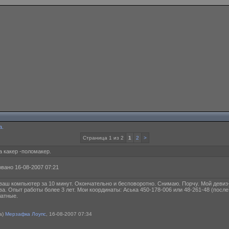
а.
Страница 1 из 2
1
2
>
 какер -поломакер.
вано 16-08-2007 07:21
ваш компьютер за 10 минут. Окончательно и бесповоротно. Снимаю. Порчу. Мой девиз-
ва. Опыт работы более 3 лет. Мои координаты: Аська 450-178-006 или 48-261-48 (после
латные.
а)
Мерзафка Лоупс
, 16-08-2007 07:34