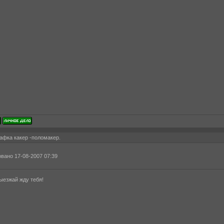
афка какер -поломакер.
вано 17-08-2007 07:39
ыезжай жду тебя!