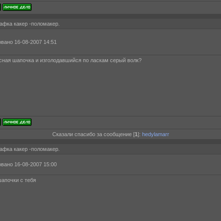
афка какер -поломакер.
вано 16-08-2007 14:51
асная шапочка и изголодавшийся по ласкам серый волк?
Сказали спасибо за сообщение [
1
]:
hedylamarr
афка какер -поломакер.
вано 16-08-2007 15:00
апочки с тебя