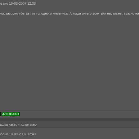
вано 18-08-2007 12:38
ок зазорно убегает от голодного мальчика. А когда он его все-таки настигает, грязно 
афка какер -поломакер.
вано 18-08-2007 12:40