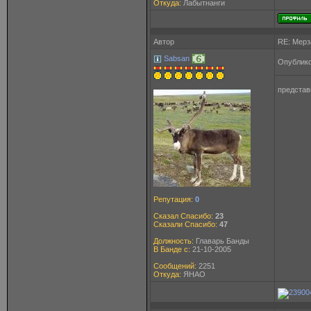
Откуда:
Лабытнанги
Автор
RE: Мерз
Sabsan
Опублико
представ
Репутация:
0
Сказал Спасибо:
23
Сказали Спасибо:
47
Должность:
Главарь Банды
В Банде с:
21-10-2005
Сообщений:
2251
Откуда:
ЯНАО