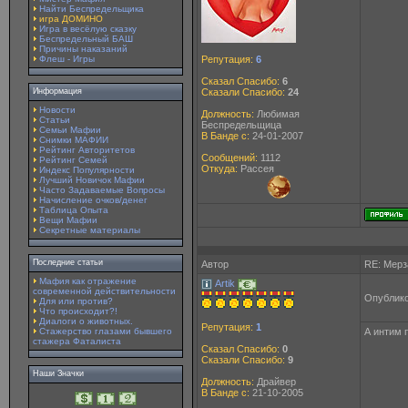
Найти Беспредельщика
игра ДОМИНО
Игра в весёлую сказку
Беспредельный БАШ
Причины наказаний
Флеш - Игры
Репутация:
6
Сказал Спасибо:
6
Информация
Сказали Спасибо:
24
Новости
Должность:
Любимая
Статьи
Беспредельщица
Семьи Мафии
В Банде с:
24-01-2007
Снимки МАФИИ
Рейтинг Авторитетов
Сообщений:
1112
Рейтинг Семей
Откуда:
Рассея
Индекс Популярности
Лучший Новичок Мафии
Часто Задаваемые Вопросы
Начисление очков/денег
Таблица Опыта
Вещи Мафии
Секретные материалы
Последние статьи
Автор
RE: Мерз
Мафия как отражение
Artik
современной действительности
Опублико
Для или против?
Что происходит?!
Диалоги о животных.
Репутация:
1
Стажерство глазами бывшего
А интим 
стажера Фаталиста
Сказал Спасибо:
0
Сказали Спасибо:
9
Наши Значки
Должность:
Драйвер
В Банде с:
21-10-2005