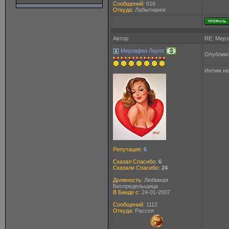
Сообщений:
616
Откуда:
Лабытнанги
Автор
RE: Мерз
Мерзафка Лоупс
Опублико
Интим не
Репутация:
6
Сказал Спасибо:
6
Сказали Спасибо:
24
Должность:
Любимая
Беспредельщица
В Банде с:
24-01-2007
Сообщений:
1112
Откуда:
Рассея