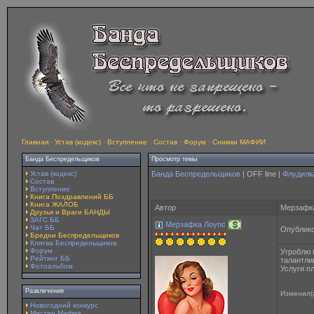
Главная
·
Устав (кодекс)
·
Вступление
·
Состав
·
Форум
·
Снимки МАФИИ
Банда Беспредельщиков
Просмотр темы
Устав (кодекс)
Банда Беспредельщиков
| OFF line |
Флудилк
Состав
Вступление
Книга Поздравлений ББ
Книга ЖАЛОБ
Автор
Мерзафка
Друзья и Враги БАНДЫ
ЗАГС ББ
Мерзафка Лоупс
Чат ББ
Опублико
Бредни Беспредельщиков
Клятва Беспредельщиков
Форум
Угроблю 
Рейтинг ББ
талантли
Фотоальбом
Услуги п
Развлечения
Изменил(
Новогодний конкурс
Мистер Мафия