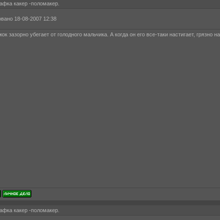
афка какер -поломакер.
вано 18-08-2007 12:38
ок зазорно убегает от голодного мальчика. А когда он его все-таки настигает, грязно 
афка какер -поломакер.