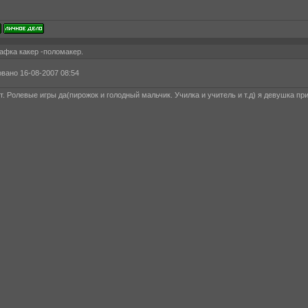
афка какер -поломакер.
вано 16-08-2007 08:54
т. Ролевые игры да(пирожок и голодный мальчик. Училка и учитель и т.д) я девушка пр