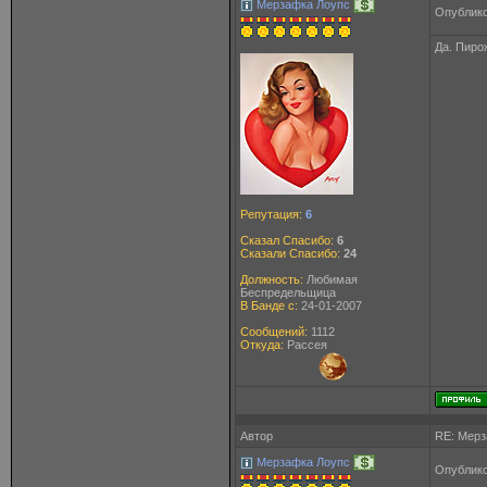
Мерзафка Лоупс
Опублико
Да. Пирож
Репутация:
6
Сказал Спасибо:
6
Сказали Спасибо:
24
Должность:
Любимая
Беспредельщица
В Банде с:
24-01-2007
Сообщений:
1112
Откуда:
Рассея
Автор
RE: Мерз
Мерзафка Лоупс
Опублико