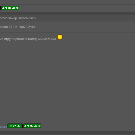
афка какер -поломакер.
вано 17-08-2007 08:40
ил игру пирожок и голодный мальчик