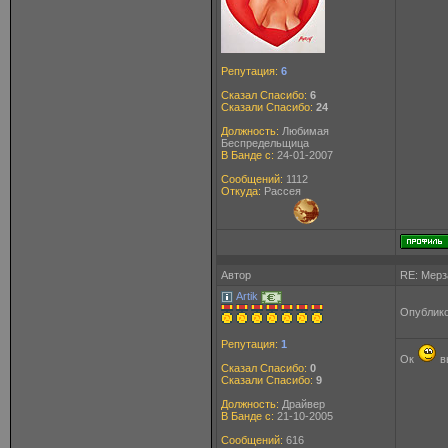
Репутация:
6
Сказал Спасибо:
6
Сказали Спасибо:
24
Должность:
Любимая
Беспредельщица
В Банде с:
24-01-2007
Сообщений:
1112
Откуда:
Рассея
Автор
RE: Мерз
Artik
Опублико
Репутация:
1
Ок
в
Сказал Спасибо:
0
Сказали Спасибо:
9
Должность:
Драйвер
В Банде с:
21-10-2005
Сообщений:
616