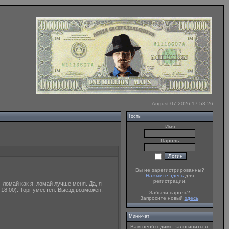
August 07 2026 17:53:26
Гость
Имя
Пароль
Вы не зарегистрированны?
Нажмите здесь
для
регистрации.
 ломай как я, ломай лучше меня. Да, я
 18:00). Торг уместен. Выезд возможен.
Забыли пароль?
Запросите новый
здесь
.
Мини-чат
Вам необходимо залогиниться.