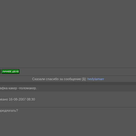
Сказали спасибо за сообщение [
1
]:
hedylamarr
афка какер -поломакер.
вано 16-08-2007 08:30
предлогать?