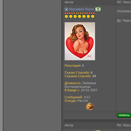
Автор
RE: Мерз
Мерзафка Лоупс
Опублико
Да. Пирож
Репутация:
6
Сказал Спасибо:
6
Сказали Спасибо:
24
Должность:
Любимая
Беспредельщица
В Банде с:
24-01-2007
Сообщений:
1112
Откуда:
Рассея
Автор
RE: Мерз