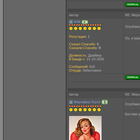
Автор
RE: Мерз
Artik
Опублико
Репутация:
1
Ок, а кр
Сказал Спасибо:
0
Сказали Спасибо:
9
Должность:
Драйвер
В Банде с:
21-10-2005
Сообщений:
616
Откуда:
Лабытнанги
Автор
RE: Мерз
Мерзафка Лоупс
Опублико
Костюм ш