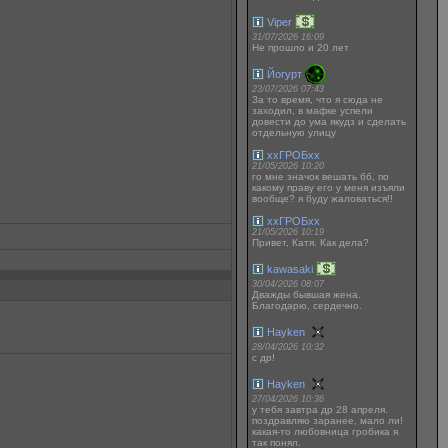
Viper
31/07/2026 16:09
Не прошло и 20 лет
Йогурт
23/07/2026 07:43
За то время, что я сюда не
заходил, в мафке успели
довести до ума якудз и сделать
отдельную улицу
ххГРОБхх
21/05/2026 10:20
го мне значок вешать бб, по
какому праву его у меня изъяли
вообще? я буду жаловаться!!
ххГРОБхх
21/05/2026 10:19
Привет, Катя. Как дела?
kawasaki
30/04/2026 08:07
Дважды бывшая жена.
Благодарю, сердечно.
Hayken
28/04/2026 10:32
с др!
Hayken
27/04/2026 10:36
у тебя завтра др 28 апреля.
поздравляю заранее, мало ли!
какая-то любовница гробика я
так понял.