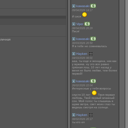
kawasaki
09/04/2026 14:17
И сися
Viper
08/04/2026 20:29
Пися!
kawasaki
иличная
30/03/2026 20:50
Я в тебе не сомневалась
Hayken
04/03/2026 08:01
ааа, ты еще и женщина, ник как
у мужика. ну это все равно
грязная лош, 10 лет назад у
меня не было любви, тем более
первой!
kawasaki
26/02/2026 22:04
Интересные у тебя вопросы
спустя 10 лет
Твоя первая
любовь. Твой первый влажный
сон. Мой голос ты слышишь в
шуме ветра, свет моих глаз ты
видишь смотря на солнце.
Hayken
08/02/2026 20:17
ты кто еп