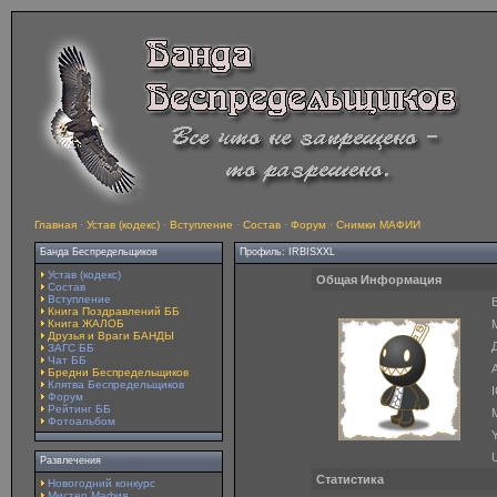
Главная
·
Устав (кодекс)
·
Вступление
·
Состав
·
Форум
·
Снимки МАФИИ
Банда Беспредельщиков
Профиль: IRBISXXL
Устав (кодекс)
Общая Информация
Состав
Вступление
E
Книга Поздравлений ББ
Книга ЖАЛОБ
Друзья и Враги БАНДЫ
ЗАГС ББ
Чат ББ
A
Бредни Беспредельщиков
Клятва Беспредельщиков
Форум
Рейтинг ББ
Фотоальбом
Y
Развлечения
Статистика
Новогодний конкурс
Мистер Мафия