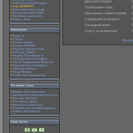
Дата регистрации:
O
Найти Беспредельщика
игра ДОМИНО
Сообщений в чате:
Игра в весёлую сказку
Беспредельный БАШ
Присланных комментариев:
Причины наказаний
Сообщений на форуме:
Флеш - Игры
Последний визит:
Информация
Статус пользователя:
Новости
Статьи
Послат
Семьи Мафии
Снимки МАФИИ
Рейтинг Авторитетов
Рейтинг Семей
Индекс Популярности
Лучший Новичок Мафии
Часто Задаваемые Вопросы
Начисление очков/денег
Таблица Опыта
Вещи Мафии
Секретные материалы
Последние статьи
Мафия как отражение
современной действительности
Для или против?
Что происходит?!
Диалоги о животных.
Стажерство глазами бывшего
стажера Фаталиста
Наши Значки