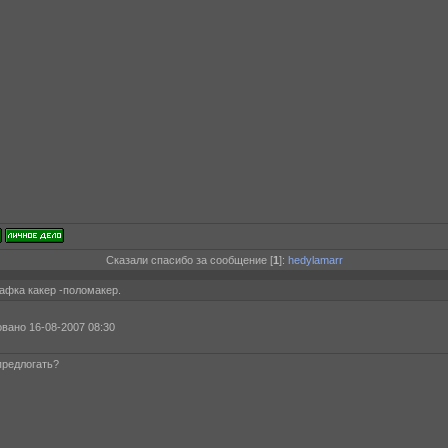
Сказали спасибо за сообщение [
1
]:
hedylamarr
афка какер -поломакер.
вано 16-08-2007 08:30
предлогать?