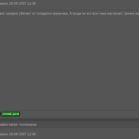
вано 18-08-2007 12:38
ок зазорно убегает от голодного мальчика. А когда он его все-таки настигает, грязно 
афка какер -поломакер.
вано 18-08-2007 12:40