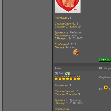
Репутация:
6
Сказал Спасибо:
6
Сказали Спасибо:
24
Должность:
Любимая
Беспредельщица
В Банде с:
24-01-2007
Сообщений:
1112
Откуда:
Рассея
Автор
RE: Мерз
Artik
Опублико
Репутация:
1
Ок
в
Сказал Спасибо:
0
Сказали Спасибо:
9
Должность:
Драйвер
В Банде с:
21-10-2005
Сообщений:
616