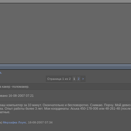
а.
Страница 1 из 2
1
2
>
 какер -поломакер.
вано 16-08-2007 07:21
ваш компьютер за 10 минут. Окончательно и бесповоротно. Снимаю. Порчу. Мой девиз-
ва. Опыт работы более 3 лет. Мои координаты: Аська 450-178-006 или 48-261-48 (после
латные.
а)
Мерзафка Лоупс
, 16-08-2007 07:34