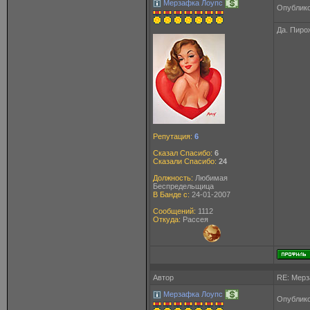
Мерзафка Лоупс
Опублико
Да. Пирож
Репутация:
6
Сказал Спасибо:
6
Сказали Спасибо:
24
Должность:
Любимая
Беспредельщица
В Банде с:
24-01-2007
Сообщений:
1112
Откуда:
Рассея
Автор
RE: Мерз
Мерзафка Лоупс
Опублико