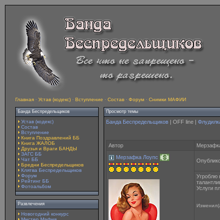
Главная
·
Устав (кодекс)
·
Вступление
·
Состав
·
Форум
·
Снимки МАФИИ
Банда Беспредельщиков
Просмотр темы
Устав (кодекс)
Банда Беспредельщиков
| OFF line |
Флудилк
Состав
Вступление
Книга Поздравлений ББ
Книга ЖАЛОБ
Автор
Мерзафка
Друзья и Враги БАНДЫ
ЗАГС ББ
Мерзафка Лоупс
Чат ББ
Опублико
Бредни Беспредельщиков
Клятва Беспредельщиков
Форум
Угроблю 
Рейтинг ББ
талантли
Фотоальбом
Услуги п
Развлечения
Изменил(
Новогодний конкурс
Мистер Мафия