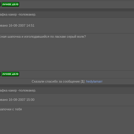
афка какер -поломакер.
вано 16-08-2007 14:51
асная шапочка и изголодавшийся по ласкам серый волк?
Сказали спасибо за сообщение [
1
]:
hedylamarr
афка какер -поломакер.
вано 16-08-2007 15:00
апочки с тебя