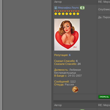
Автор
RE: Мерз
Мерзафка Лоупс
Опублико
Да. Пирож
Репутация:
6
Сказал Спасибо:
6
Сказали Спасибо:
24
Должность:
Любимая
Беспредельщица
В Банде с:
24-01-2007
Сообщений:
1112
Откуда:
Рассея
Автор
RE: Мерз