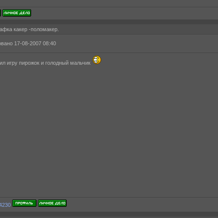
афка какер -поломакер.
вано 17-08-2007 08:40
ил игру пирожок и голодный мальчик