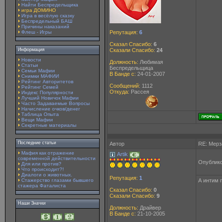
Найти Беспредельщика
игра ДОМИНО
Игра в весёлую сказку
Беспредельный БАШ
Причины наказаний
Флеш - Игры
Репутация:
6
Сказал Спасибо:
6
Информация
Сказали Спасибо:
24
Новости
Должность:
Любимая
Статьи
Беспредельщица
Семьи Мафии
В Банде с:
24-01-2007
Снимки МАФИИ
Рейтинг Авторитетов
Сообщений:
1112
Рейтинг Семей
Откуда:
Рассея
Индекс Популярности
Лучший Новичок Мафии
Часто Задаваемые Вопросы
Начисление очков/денег
Таблица Опыта
Вещи Мафии
Секретные материалы
Последние статьи
Автор
RE: Мерз
Мафия как отражение
Artik
современной действительности
Опублико
Для или против?
Что происходит?!
Диалоги о животных.
Репутация:
1
Стажерство глазами бывшего
А интим 
стажера Фаталиста
Сказал Спасибо:
0
Сказали Спасибо:
9
Наши Значки
Должность:
Драйвер
В Банде с:
21-10-2005