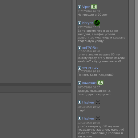
Viper
31/07/2026 16:09
Не прошло и 20 лет
Йогурт
23/07/2026 07:43
За то время, что я сюда не
заходил, в мафке успели
довести до ума якудз и сделать
отдельную улицу
ххГРОБхх
21/05/2026 10:20
го мне значок вешать бб, по
какому праву его у меня изъяли
вообще? я буду жаловаться!!
ххГРОБхх
21/05/2026 10:19
Привет, Катя. Как дела?
kawasaki
30/04/2026 08:07
Дважды бывшая жена.
Благодарю, сердечно.
Hayken
28/04/2026 10:32
с др!
Hayken
27/04/2026 10:36
у тебя завтра др 28 апреля.
поздравляю заранее, мало ли!
какая-то любовница гробика я
так понял.