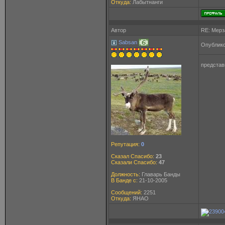
Откуда:
Лабытнанги
Автор
RE: Мерз
Sabsan
Опублико
представ
Репутация:
0
Сказал Спасибо:
23
Сказали Спасибо:
47
Должность:
Главарь Банды
В Банде с:
21-10-2005
Сообщений:
2251
Откуда:
ЯНАО