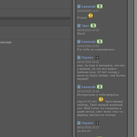
kawasaki
09/04/2026 14:17
И сися
Viper
08/04/2026 20:29
Пися!
kawasaki
иличная
30/03/2026 20:50
Я в тебе не сомневалась
Hayken
04/03/2026 08:01
ааа, ты еще и женщина, ник как
у мужика. ну это все равно
грязная лош, 10 лет назад у
меня не было любви, тем более
первой!
kawasaki
26/02/2026 22:04
Интересные у тебя вопросы
спустя 10 лет
Твоя первая
любовь. Твой первый влажный
сон. Мой голос ты слышишь в
шуме ветра, свет моих глаз ты
видишь смотря на солнце.
Hayken
08/02/2026 20:17
ты кто еп