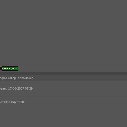
афка какер -поломакер.
вано 17-08-2007 07:39
ыезжай жду тебя!