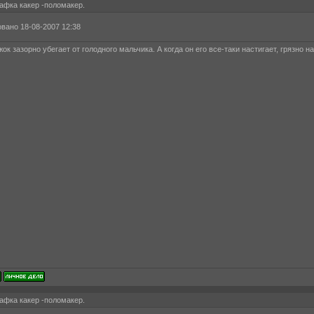
афка какер -поломакер.
вано 18-08-2007 12:38
ок зазорно убегает от голодного мальчика. А когда он его все-таки настигает, грязно 
афка какер -поломакер.