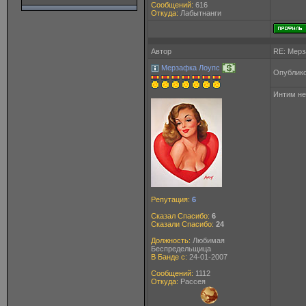
Сообщений:
616
Откуда:
Лабытнанги
Автор
RE: Мерз
Мерзафка Лоупс
Опублико
Интим не
Репутация:
6
Сказал Спасибо:
6
Сказали Спасибо:
24
Должность:
Любимая
Беспредельщица
В Банде с:
24-01-2007
Сообщений:
1112
Откуда:
Рассея