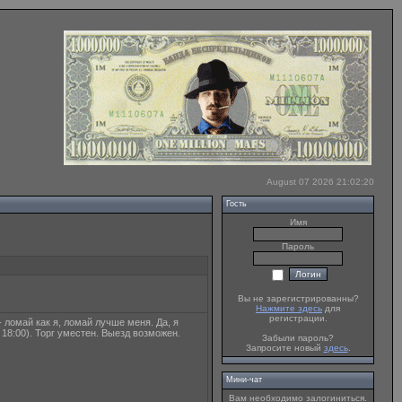
August 07 2026 21:02:20
Гость
Имя
Пароль
Вы не зарегистрированны?
Нажмите здесь
для
регистрации.
 ломай как я, ломай лучше меня. Да, я
 18:00). Торг уместен. Выезд возможен.
Забыли пароль?
Запросите новый
здесь
.
Мини-чат
Вам необходимо залогиниться.