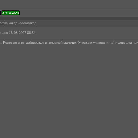
афка какер -поломакер.
вано 16-08-2007 08:54
т. Ролевые игры да(пирожок и голодный мальчик. Училка и учитель и т.д) я девушка пр