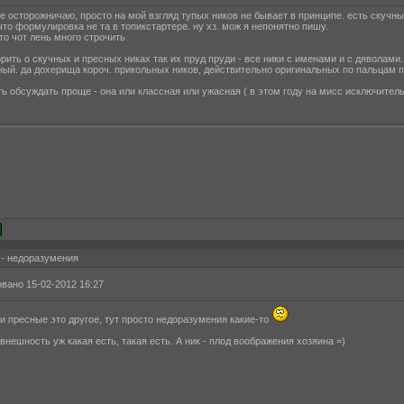
не осторожничаю, просто на мой взгляд тупых ников не бывает в принципе. есть скучные
 что формулировка не та в топикстартере. ну хз. мож я непонятно пишу.
то чот лень много строчить
орить о скучных и пресных никах так их пруд пруди - все ники с именами и с дяволами
ный. да дохерища короч. прикольных ников, действительно оригинальных по пальцам п
ь обсуждать проще - она или классная или ужасная ( в этом году на мисс исключительн
 - недоразумения
вано 15-02-2012 16:27
и пресные это другое, тут просто недоразумения какие-то
внешность уж какая есть, такая есть. А ник - плод воображения хозяина =)