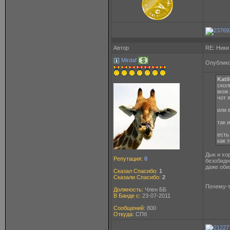
Автор
RE: Ники
Mirdaf
Опублико
Kati
скол
мож 
чот 
или 
так 
есть
как т
Дык и хор
Репутация:
0
безобидн
даже оби
Сказал Спасибо:
1
Сказали Спасибо:
2
Почему-т
Должность:
Член ББ
В Банде с:
23-07-2011
Сообщений:
800
Откуда:
СПб