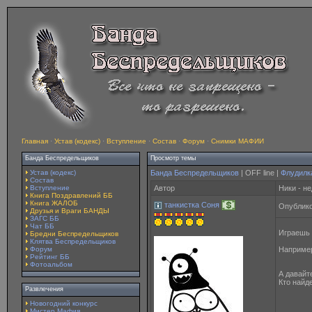
Главная
·
Устав (кодекс)
·
Вступление
·
Состав
·
Форум
·
Снимки МАФИИ
Банда Беспредельщиков
Просмотр темы
Устав (кодекс)
Банда Беспредельщиков
| OFF line |
Флудилк
Состав
Вступление
Автор
Ники - н
Книга Поздравлений ББ
Книга ЖАЛОБ
танкистка Соня
Опублико
Друзья и Враги БАНДЫ
ЗАГС ББ
Чат ББ
Играешь 
Бредни Беспредельщиков
Клятва Беспредельщиков
Форум
Наприм
Рейтинг ББ
Фотоальбом
А давайт
Кто найд
Развлечения
Новогодний конкурс
Мистер Мафия