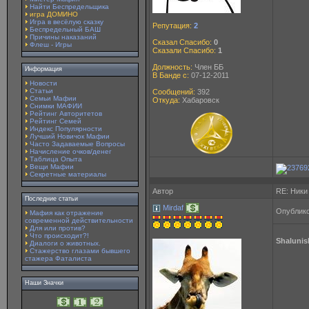
Найти Беспредельщика
игра ДОМИНО
Игра в весёлую сказку
Репутация:
2
Беспредельный БАШ
Причины наказаний
Сказал Спасибо:
0
Флеш - Игры
Сказали Спасибо:
1
Должность:
Член ББ
Информация
В Банде с:
07-12-2011
Новости
Статьи
Сообщений:
392
Семьи Мафии
Откуда:
Хабаровск
Снимки МАФИИ
Рейтинг Авторитетов
Рейтинг Семей
Индекс Популярности
Лучший Новичок Мафии
Часто Задаваемые Вопросы
Начисление очков/денег
Таблица Опыта
Вещи Мафии
Секретные материалы
Автор
RE: Ники
Последние статьи
Mirdaf
Опублико
Мафия как отражение
современной действительности
Для или против?
Что происходит?!
Shalunis
Диалоги о животных.
Стажерство глазами бывшего
стажера Фаталиста
Наши Значки