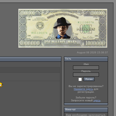
August 08 2026 15:38:37
Гость
Имя
Пароль
Вы не зарегистрированны?
Нажмите здесь
для
регистрации.
Забыли пароль?
Запросите новый
здесь
.
Мини-чат
Вам необходимо залогиниться.