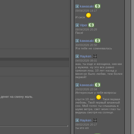
kawasaki
09/04/2026 14:17
И сися
Viper
08/04/2026 20:29
Пися!
kawasaki
30/03/2026 20:50
Я в тебе не сомневалась
Hayken
04/03/2026 08:01
ааа, ты еще и женщина, ник как
у мужика. ну это все равно
грязная лош, 10 лет назад у
меня не было любви, тем более
первой!
kawasaki
26/02/2026 22:04
Интересные у тебя вопросы
 денег на смену жаль.
спустя 10 лет
Твоя первая
любовь. Твой первый влажный
сон. Мой голос ты слышишь в
шуме ветра, свет моих глаз ты
видишь смотря на солнце.
Hayken
08/02/2026 20:17
ты кто еп