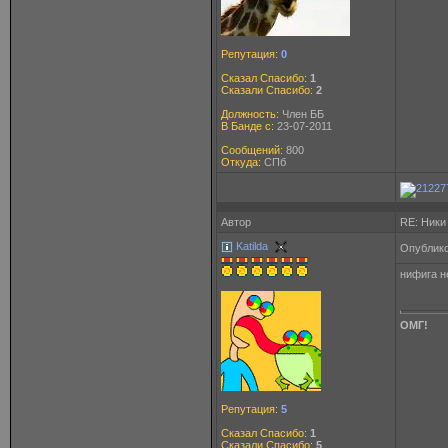
Репутация:
0
Сказал Спасибо:
1
Сказали Спасибо:
2
Должность:
Член ББ
В Банде с:
23-07-2011
Сообщений:
800
Откуда:
СПб
Автор
RE: Ники
Katilda
Опублико
нифига н
ОМГ!
Репутация:
5
Сказал Спасибо:
1
Сказали Спасибо:
5