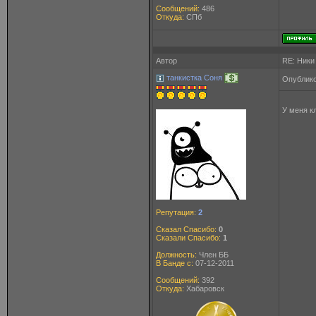
Сообщений:
486
Откуда:
СПб
Автор
RE: Ники
танкистка Соня
Опублико
У меня к
Репутация:
2
Сказал Спасибо:
0
Сказали Спасибо:
1
Должность:
Член ББ
В Банде с:
07-12-2011
Сообщений:
392
Откуда:
Хабаровск