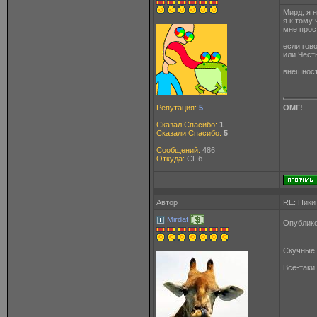
Мирд, я 
я к тому
мне прос
если гов
или Чест
внешност
Репутация:
5
ОМГ!
Сказал Спасибо:
1
Сказали Спасибо:
5
Сообщений:
486
Откуда:
СПб
Автор
RE: Ники
Mirdaf
Опублико
Скучные 
Все-таки 