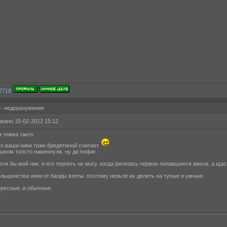
 - недоразумения
вано 15-02-2012 15:12
я темка такто
то ваши ники тоже бредятиной считает
ишком толсто намекнула. ну да пофиг.
отя бы мой ник. я его терпеть не могу. когда регилась первое попавшееся ввела. а щас
большинства ники от балды взяты. поэтому нельзя их делить на тупые и умные.
ересные. и обычные.
к