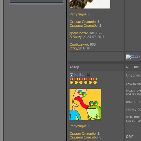
Репутация:
0
Сказал Спасибо:
1
Сказали Спасибо:
2
Должность:
Член ББ
В Банде с:
23-07-2011
Сообщений:
800
Откуда:
СПб
Автор
RE: Ники
Katilda
Опублико
скользка
мож кто-
чот я сл
или вот х
так и у 
есть инт
как то та
Репутация:
5
Сказал Спасибо:
1
ОМГ!
Сказали Спасибо:
5