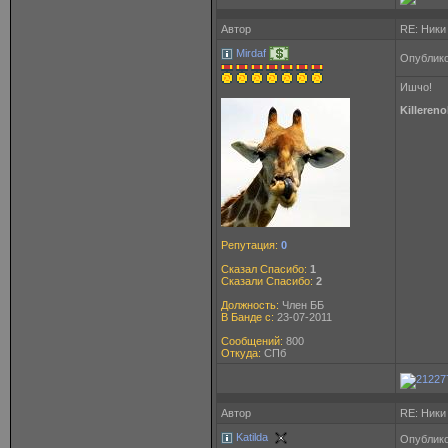
Автор
RE: Ники
Mirdaf
Опублико
Ишчо!
Killeren
Репутация:
0
Сказал Спасибо:
1
Сказали Спасибо:
2
Должность:
Член ББ
В Банде с:
23-07-2011
Сообщений:
800
Откуда:
СПб
Автор
RE: Ники
Katilda
Опублико