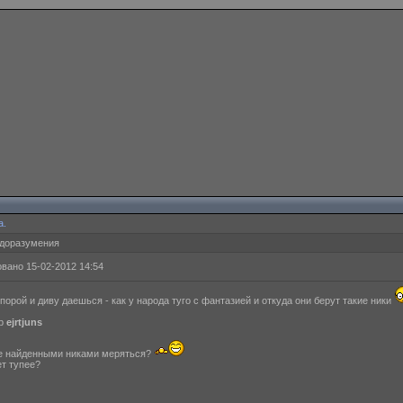
а.
едоразумения
вано 15-02-2012 14:54
порой и диву даешься - как у народа туго с фантазией и откуда они берут такие ники
ер
ejrtjuns
е найденными никами меряться?
ет тупее?