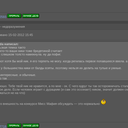
 - недоразумения
вано 15-02-2012 15:45
lda написал:
ьзкая темка такто
кто-то ваши ники тоже бредятиной считает
я слишком толсто намекнула. ну да пофиг.
вот хотя бы мой ник. я его терпеть не могу. когда регилась первое попавшееся ввела. 
и у большинства ники от балды взяты. поэтому нельзя их делить на тупые и умные.
 интересные. и обычные.
о так
ошо. Тебе твой ник не нравится, а по мне - ок. С чего вдруг ты так осторожничать ста
ое дело. Если человек играет с дурацким (и сам это осознает) ником, значит должен с
жаться не на что)
о внешность на конкурсе Мисс Мафия обсуждать — это нормально