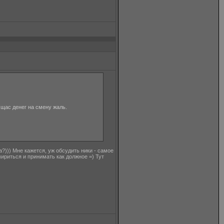
а щас денег на смену жаль.
ла?))) Мне кажется, уж обсудить ники - самое
мириться и принимать как должное =) Тут