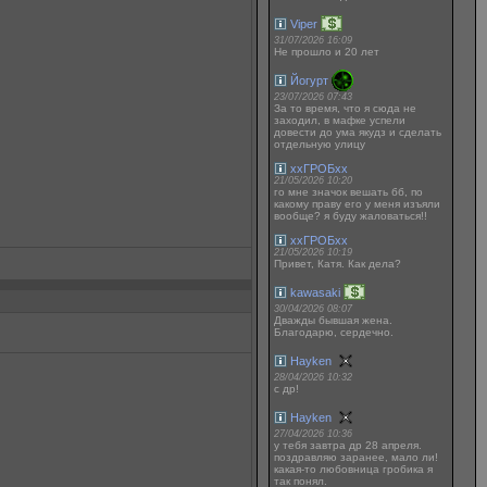
Viper
31/07/2026 16:09
Не прошло и 20 лет
Йогурт
23/07/2026 07:43
За то время, что я сюда не
заходил, в мафке успели
довести до ума якудз и сделать
отдельную улицу
ххГРОБхх
21/05/2026 10:20
го мне значок вешать бб, по
какому праву его у меня изъяли
вообще? я буду жаловаться!!
ххГРОБхх
21/05/2026 10:19
Привет, Катя. Как дела?
kawasaki
30/04/2026 08:07
Дважды бывшая жена.
Благодарю, сердечно.
Hayken
28/04/2026 10:32
с др!
Hayken
27/04/2026 10:36
у тебя завтра др 28 апреля.
поздравляю заранее, мало ли!
какая-то любовница гробика я
так понял.