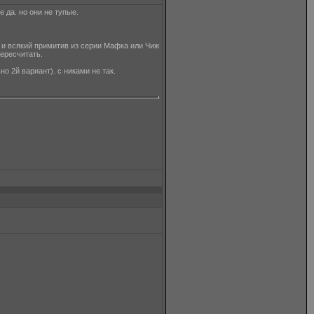
 да. но они не тупые.
. и всякий примитив из серии Мафка или Чиж
ересчитать.
о 2й вариант). с никами не так.