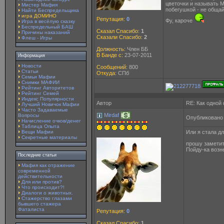
цветочки и называть 
Мистер Мафия
побегушкой - не общай
Найти Беспредельщика
игра ДОМИНО
Репутация:
0
Фу, кароче
Игра в весёлую сказку
Беспредельный БАШ
Сказал Спасибо:
1
Причины наказаний
Сказали Спасибо:
2
Флеш - Игры
Должность:
Член ББ
В Банде с:
23-07-2011
Информация
Новости
Сообщений:
800
Статьи
Откуда:
СПб
Семьи Мафии
Снимки МАФИИ
Рейтинг Авторитетов
Рейтинг Семей
Индекс Популярности
Автор
RE: Как одной
Лучший Новичок Мафии
Часто Задаваемые
Mirdaf
Вопросы
Опубликовано 
Начисление очков/денег
Таблица Опыта
Вещи Мафии
Или я стала дл
Секретные материалы
прошу заметит
Пойду-ка возне
Последние статьи
Мафия как отражение
современной
действительности
Для или против?
Что происходит?!
Диалоги о животных.
Стажерство глазами
бывшего стажера
Фаталиста
Репутация:
0
Сказал Спасибо:
1