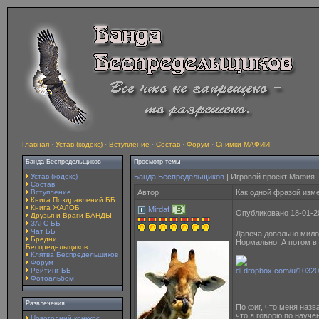
Главная
·
Устав (кодекс)
·
Вступление
·
Состав
·
Форум
·
Снимки МАФИИ
Банда Беспредельщиков
Просмотр темы
Устав (кодекс)
Банда Беспредельщиков
| Игровой проект Мафия 
Состав
Вступление
Автор
Как одной фразой изме
Книга Поздравлений ББ
Книга ЖАЛОБ
Mirdaf
Опубликовано 18-01-2
Друзья и Враги БАНДЫ
ЗАГС ББ
Чат ББ
Давеча довольно мило
Бредни
Нормально. А потом в 
Беспредельщиков
Клятва Беспредельщиков
Форум
Рейтинг ББ
Фотоальбом
Развлечения
По фиг, что меня назв
что я говорю по науче
Новогодний конкурс