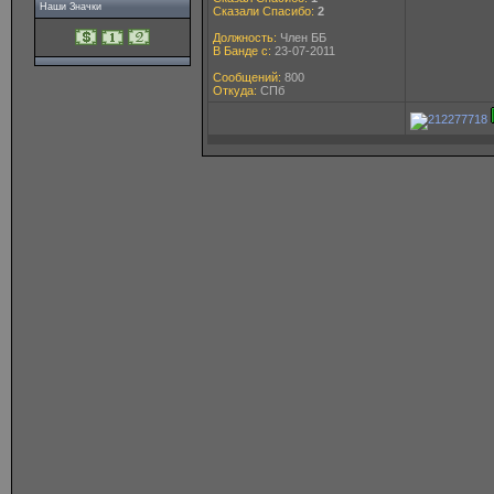
Наши Значки
Сказали Спасибо:
2
Должность:
Член ББ
В Банде с:
23-07-2011
Сообщений:
800
Откуда:
СПб