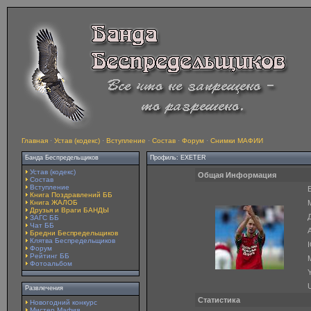
Главная
·
Устав (кодекс)
·
Вступление
·
Состав
·
Форум
·
Снимки МАФИИ
Банда Беспредельщиков
Профиль: EXETER
Устав (кодекс)
Общая Информация
Состав
Вступление
E
Книга Поздравлений ББ
Книга ЖАЛОБ
Друзья и Враги БАНДЫ
ЗАГС ББ
Чат ББ
A
Бредни Беспредельщиков
Клятва Беспредельщиков
Форум
Рейтинг ББ
Фотоальбом
Y
Развлечения
Статистика
Новогодний конкурс
Мистер Мафия