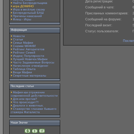
Дата регистрации:
O
Найти Беспредельщика
игра ДОМИНО
Сообщений в чате:
Игра в весёлую сказку
Беспредельный БАШ
Присланных комментариев:
Причины наказаний
Сообщений на форуме:
Флеш - Игры
Последний визит:
S
Информация
Статус пользователя:
Новости
Статьи
Послат
Семьи Мафии
Снимки МАФИИ
Рейтинг Авторитетов
Рейтинг Семей
Индекс Популярности
Лучший Новичок Мафии
Часто Задаваемые Вопросы
Начисление очков/денег
Таблица Опыта
Вещи Мафии
Секретные материалы
Последние статьи
Мафия как отражение
современной действительности
Для или против?
Что происходит?!
Диалоги о животных.
Стажерство глазами бывшего
стажера Фаталиста
Наши Значки