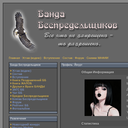
Главная
·
Устав (кодекс)
·
Вступление
·
Состав
·
Форум
·
Снимки МАФИИ
Банда Беспредельщиков
Профиль: Йогурт
Устав (кодекс)
Общая Информация
Состав
Вступление
E
Книга Поздравлений ББ
Книга ЖАЛОБ
Друзья и Враги БАНДЫ
ЗАГС ББ
Чат ББ
A
Бредни Беспредельщиков
Клятва Беспредельщиков
Форум
Рейтинг ББ
Фотоальбом
Y
Развлечения
Статистика
Новогодний конкурс
Мистер Мафия