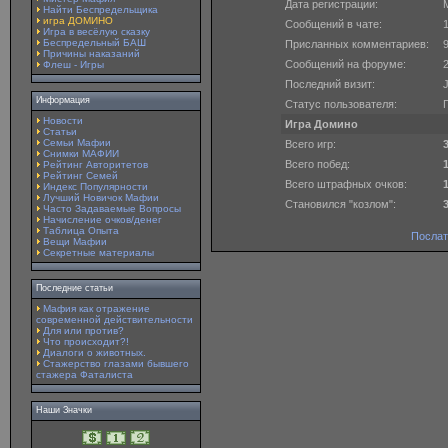
Дата регистрации:
M
Найти Беспредельщика
игра ДОМИНО
Сообщений в чате:
Игра в весёлую сказку
Беспредельный БАШ
Присланных комментариев:
Причины наказаний
Сообщений на форуме:
Флеш - Игры
Последний визит:
J
Информация
Статус пользователя:
Новости
Игра Домино
Статьи
Семьи Мафии
Всего игр:
Снимки МАФИИ
Всего побед:
Рейтинг Авторитетов
Рейтинг Семей
Всего штрафных очков:
Индекс Популярности
Лучший Новичок Мафии
Становился "козлом":
Часто Задаваемые Вопросы
Начисление очков/денег
Таблица Опыта
Послат
Вещи Мафии
Секретные материалы
Последние статьи
Мафия как отражение
современной действительности
Для или против?
Что происходит?!
Диалоги о животных.
Стажерство глазами бывшего
стажера Фаталиста
Наши Значки