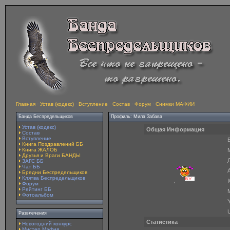
Главная
·
Устав (кодекс)
·
Вступление
·
Состав
·
Форум
·
Снимки МАФИИ
Банда Беспредельщиков
Профиль: Мила Забава
Устав (кодекс)
Общая Информация
Состав
Вступление
E
Книга Поздравлений ББ
Книга ЖАЛОБ
Друзья и Враги БАНДЫ
ЗАГС ББ
Чат ББ
A
Бредни Беспредельщиков
Клятва Беспредельщиков
Форум
Рейтинг ББ
Фотоальбом
Y
Развлечения
Статистика
Новогодний конкурс
Мистер Мафия