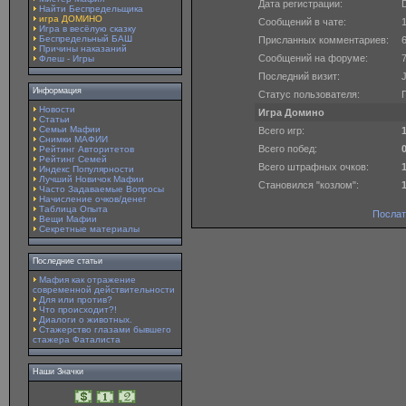
Дата регистрации:
Найти Беспредельщика
игра ДОМИНО
Сообщений в чате:
Игра в весёлую сказку
Беспредельный БАШ
Присланных комментариев:
Причины наказаний
Сообщений на форуме:
Флеш - Игры
Последний визит:
J
Информация
Статус пользователя:
Новости
Игра Домино
Статьи
Семьи Мафии
Всего игр:
Снимки МАФИИ
Всего побед:
Рейтинг Авторитетов
Рейтинг Семей
Всего штрафных очков:
Индекс Популярности
Лучший Новичок Мафии
Становился "козлом":
Часто Задаваемые Вопросы
Начисление очков/денег
Таблица Опыта
Послат
Вещи Мафии
Секретные материалы
Последние статьи
Мафия как отражение
современной действительности
Для или против?
Что происходит?!
Диалоги о животных.
Стажерство глазами бывшего
стажера Фаталиста
Наши Значки