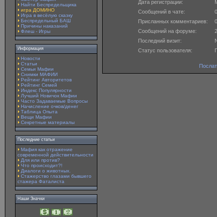
Дата регистрации:
M
Найти Беспредельщика
игра ДОМИНО
Сообщений в чате:
Игра в весёлую сказку
Беспредельный БАШ
Присланных комментариев:
Причины наказаний
Сообщений на форуме:
Флеш - Игры
Последний визит:
N
Информация
Статус пользователя:
Новости
Статьи
Послат
Семьи Мафии
Снимки МАФИИ
Рейтинг Авторитетов
Рейтинг Семей
Индекс Популярности
Лучший Новичок Мафии
Часто Задаваемые Вопросы
Начисление очков/денег
Таблица Опыта
Вещи Мафии
Секретные материалы
Последние статьи
Мафия как отражение
современной действительности
Для или против?
Что происходит?!
Диалоги о животных.
Стажерство глазами бывшего
стажера Фаталиста
Наши Значки