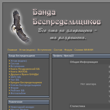
Главная
·
Устав (кодекс)
·
Вступление
·
Состав
·
Форум
·
Снимки МАФИИ
Банда Беспредельщиков
Профиль: Ириска22
Устав (кодекс)
Общая Информация
Состав
Вступление
E
Книга Поздравлений ББ
Книга ЖАЛОБ
Друзья и Враги БАНДЫ
ЗАГС ББ
Чат ББ
A
Бредни Беспредельщиков
Нет аватара
Клятва Беспредельщиков
Форум
Рейтинг ББ
Фотоальбом
Y
Развлечения
Статистика
Новогодний конкурс
Мистер Мафия