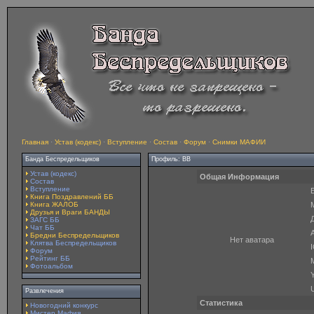
Главная
·
Устав (кодекс)
·
Вступление
·
Состав
·
Форум
·
Снимки МАФИИ
Банда Беспредельщиков
Профиль: BB
Устав (кодекс)
Общая Информация
Состав
Вступление
E
Книга Поздравлений ББ
Книга ЖАЛОБ
Друзья и Враги БАНДЫ
ЗАГС ББ
Чат ББ
A
Бредни Беспредельщиков
Нет аватара
Клятва Беспредельщиков
Форум
Рейтинг ББ
Фотоальбом
Y
Развлечения
Статистика
Новогодний конкурс
Мистер Мафия