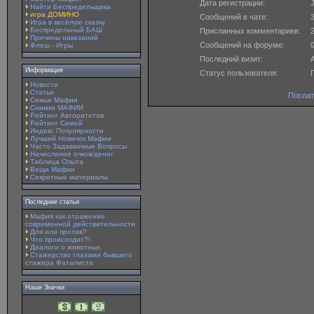
Дата регистрации:
J
Найти Беспредельщика
игра ДОМИНО
Сообщений в чате:
Игра в весёлую сказку
Беспредельный БАШ
Присланных комментариев:
Причины наказаний
Сообщений на форуме:
Флеш - Игры
Последний визит:
A
Информация
Статус пользователя:
Новости
Статьи
Послат
Семьи Мафии
Снимки МАФИИ
Рейтинг Авторитетов
Рейтинг Семей
Индекс Популярности
Лучший Новичок Мафии
Часто Задаваемые Вопросы
Начисление очков/денег
Таблица Опыта
Вещи Мафии
Секретные материалы
Последние статьи
Мафия как отражение
современной действительности
Для или против?
Что происходит?!
Диалоги о животных.
Стажерство глазами бывшего
стажера Фаталиста
Наши Значки