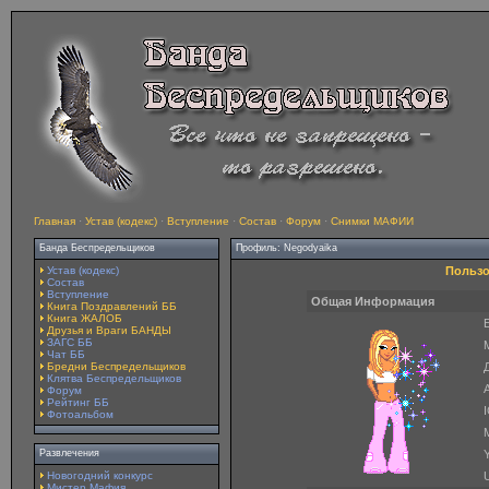
Главная
·
Устав (кодекс)
·
Вступление
·
Состав
·
Форум
·
Снимки МАФИИ
Банда Беспредельщиков
Профиль: Negodyaika
Устав (кодекс)
Пользо
Состав
Вступление
Общая Информация
Книга Поздравлений ББ
Книга ЖАЛОБ
E
Друзья и Враги БАНДЫ
ЗАГС ББ
Чат ББ
Бредни Беспредельщиков
Клятва Беспредельщиков
A
Форум
Рейтинг ББ
Фотоальбом
Развлечения
Y
Новогодний конкурс
Мистер Мафия