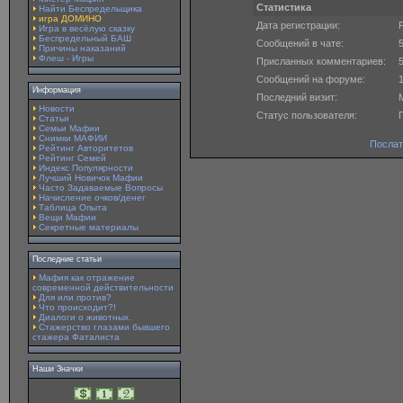
Статистика
Найти Беспредельщика
игра ДОМИНО
Дата регистрации:
F
Игра в весёлую сказку
Беспредельный БАШ
Сообщений в чате:
Причины наказаний
Флеш - Игры
Присланных комментариев:
Сообщений на форуме:
Информация
Последний визит:
M
Новости
Статус пользователя:
Статьи
Семьи Мафии
Снимки МАФИИ
Послат
Рейтинг Авторитетов
Рейтинг Семей
Индекс Популярности
Лучший Новичок Мафии
Часто Задаваемые Вопросы
Начисление очков/денег
Таблица Опыта
Вещи Мафии
Секретные материалы
Последние статьи
Мафия как отражение
современной действительности
Для или против?
Что происходит?!
Диалоги о животных.
Стажерство глазами бывшего
стажера Фаталиста
Наши Значки