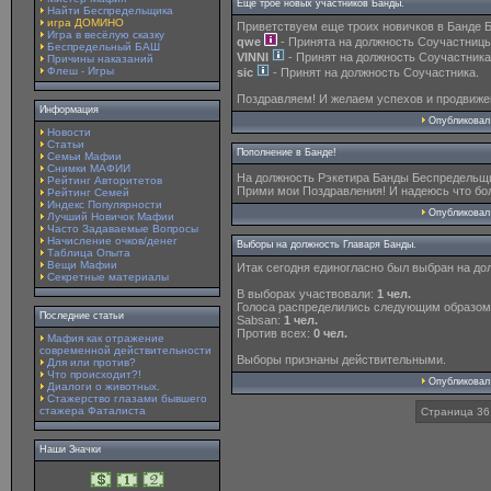
Еще трое новых участников Банды.
Найти Беспредельщика
игра ДОМИНО
Приветствуем еще троих новичков в Банде 
Игра в весёлую сказку
qwe
- Принята на должность Соучастницы
Беспредельный БАШ
VINNI
- Принят на должность Соучастника
Причины наказаний
Флеш - Игры
sic
- Принят на должность Соучастника.
Поздравляем! И желаем успехов и продвижени
Информация
Опубликова
Новости
Статьи
Пополнение в Банде!
Семьи Мафии
Снимки МАФИИ
На должность Рэкетира Банды Беспредельщ
Рейтинг Авторитетов
Прими мои Поздравления! И надеюсь что бол
Рейтинг Семей
Индекс Популярности
Опубликова
Лучший Новичок Мафии
Часто Задаваемые Вопросы
Начисление очков/денег
Выборы на должность Главаря Банды.
Таблица Опыта
Вещи Мафии
Итак сегодня единогласно был выбран на до
Секретные материалы
В выборах участвовали:
1 чел.
Голоса распределились следующим образом
Последние статьи
Sabsan:
1 чел.
Против всех:
0 чел.
Мафия как отражение
современной действительности
Выборы признаны действительными.
Для или против?
Что происходит?!
Опубликова
Диалоги о животных.
Стажерство глазами бывшего
стажера Фаталиста
Страница 36
Наши Значки