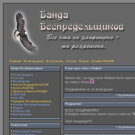
Главная
·
Устав (кодекс)
·
Вступление
·
Состав
·
Форум
·
Снимки МАФИИ
Банда Беспредельщиков
И еще одна семья в Мафии!
Устав (кодекс)
Кроме нас, на просторах Мафии была зареги
Состав
Вступление
во главе c Anise
.
Книга Поздравлений ББ
Книга ЖАЛОБ
Поздравляем их от всей души!
Друзья и Враги БАНДЫ
ЗАГС ББ
Опубликова
Чат ББ
Бредни Беспредельщиков
Поздравляю!
Клятва Беспредельщиков
Форум
ВСЕХ ПОЗДРАВЛЯЮ!
Рейтинг ББ
В Мафии появилась новая семья и имя ее
"
Фотоальбом
Ура! товарищи!!!!!
Развлечения
Опубликова
Новогодний конкурс
Мистер Мафия