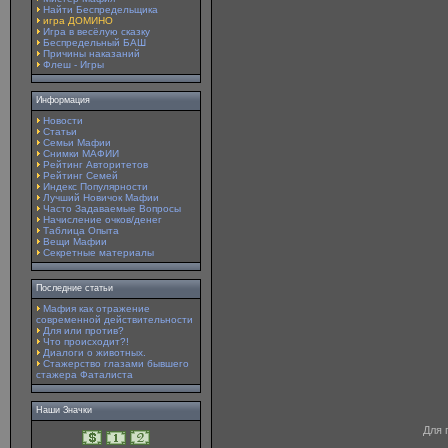
Найти Беспредельщика
игра ДОМИНО
Игра в весёлую сказку
Беспредельный БАШ
Причины наказаний
Флеш - Игры
Информация
Новости
Статьи
Семьи Мафии
Снимки МАФИИ
Рейтинг Авторитетов
Рейтинг Семей
Индекс Популярности
Лучший Новичок Мафии
Часто Задаваемые Вопросы
Начисление очков/денег
Таблица Опыта
Вещи Мафии
Секретные материалы
Последние статьи
Мафия как отражение
современной действительности
Для или против?
Что происходит?!
Диалоги о животных.
Стажерство глазами бывшего
стажера Фаталиста
Наши Значки
Для 