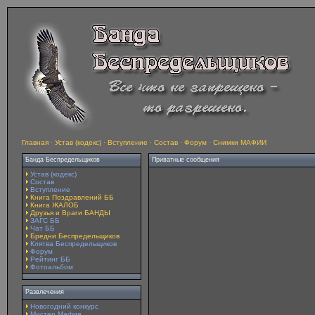
Главная
·
Устав (кодекс)
·
Вступление
·
Состав
·
Форум
·
Снимки МАФИИ
Банда Беспредельщиков
Приватные сообщения
Устав (кодекс)
Состав
Вступление
Книга Поздравлений ББ
Книга ЖАЛОБ
Друзья и Враги БАНДЫ
ЗАГС ББ
Чат ББ
Бредни Беспредельщиков
Клятва Беспредельщиков
Форум
Рейтинг ББ
Фотоальбом
Развлечения
Новогодний конкурс
Мистер Мафия