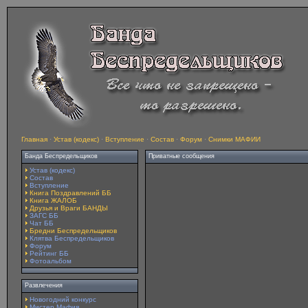
Главная
·
Устав (кодекс)
·
Вступление
·
Состав
·
Форум
·
Снимки МАФИИ
Банда Беспредельщиков
Приватные сообщения
Устав (кодекс)
Состав
Вступление
Книга Поздравлений ББ
Книга ЖАЛОБ
Друзья и Враги БАНДЫ
ЗАГС ББ
Чат ББ
Бредни Беспредельщиков
Клятва Беспредельщиков
Форум
Рейтинг ББ
Фотоальбом
Развлечения
Новогодний конкурс
Мистер Мафия