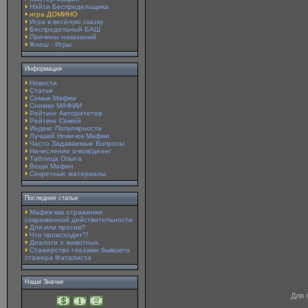
Найти Беспредельщика
игра ДОМИНО
Игра в весёлую сказку
Беспредельный БАШ
Причины наказаний
Флеш - Игры
Информация
Новости
Статьи
Семьи Мафии
Снимки МАФИИ
Рейтинг Авторитетов
Рейтинг Семей
Индекс Популярности
Лучший Новичок Мафии
Часто Задаваемые Вопросы
Начисление очков/денег
Таблица Опыта
Вещи Мафии
Секретные материалы
Последние статьи
Мафия как отражение
современной действительности
Для или против?
Что происходит?!
Диалоги о животных.
Стажерство глазами бывшего
стажера Фаталиста
Наши Значки
Для 