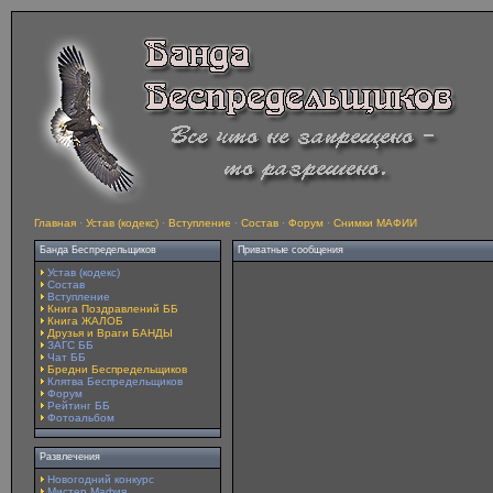
Главная
·
Устав (кодекс)
·
Вступление
·
Состав
·
Форум
·
Снимки МАФИИ
Банда Беспредельщиков
Приватные сообщения
Устав (кодекс)
Состав
Вступление
Книга Поздравлений ББ
Книга ЖАЛОБ
Друзья и Враги БАНДЫ
ЗАГС ББ
Чат ББ
Бредни Беспредельщиков
Клятва Беспредельщиков
Форум
Рейтинг ББ
Фотоальбом
Развлечения
Новогодний конкурс
Мистер Мафия