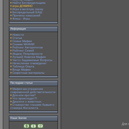
Найти Беспредельщика
игра ДОМИНО
Игра в весёлую сказку
Беспредельный БАШ
Причины наказаний
Флеш - Игры
Информация
Новости
Статьи
Семьи Мафии
Снимки МАФИИ
Рейтинг Авторитетов
Рейтинг Семей
Индекс Популярности
Лучший Новичок Мафии
Часто Задаваемые Вопросы
Начисление очков/денег
Таблица Опыта
Вещи Мафии
Секретные материалы
Последние статьи
Мафия как отражение
современной действительности
Для или против?
Что происходит?!
Диалоги о животных.
Стажерство глазами бывшего
стажера Фаталиста
Наши Значки
Для 