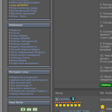
Найти Беспредельщика
5. Контак
игра ДОМИНО
аська 64
Игра в весёлую сказку
Беспредельный БАШ
Причины наказаний
6. Почем
Флеш - Игры
Нравится
7. Согла
Информация
да
Новости
8. Сколь
Статьи
проекте 
Семьи Мафии
1 раз в д
Снимки МАФИИ
Рейтинг Авторитетов
9. В как
Рейтинг Семей
Онлайн".
Индекс Популярности
Лучший Новичок Мафии
вечером
Часто Задаваемые Вопросы
Начисление очков/денег
10. Чем 
Таблица Опыта
делать.
Вещи Мафии
А что ну
Секретные материалы
11. Чем 
муравья
Последние статьи
12. Ваша
Мафия как отражение
ожиданка
современной действительности
Для или против?
Что происходит?!
Диалоги о животных.
Стажерство глазами бывшего
Автор
RE: YoJi
стажера Фаталиста
Lese4ka
Опублико
Наши Значки
Ежик
???