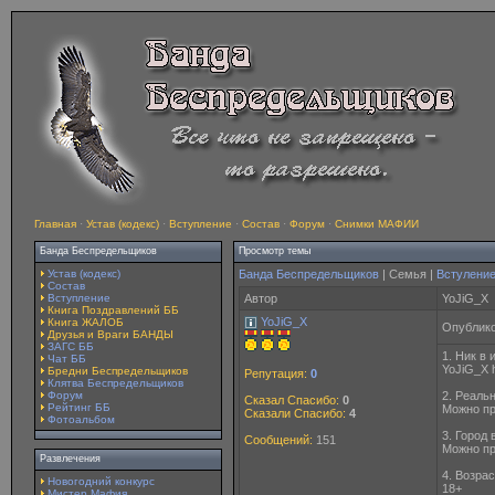
Главная
·
Устав (кодекс)
·
Вступление
·
Состав
·
Форум
·
Снимки МАФИИ
Банда Беспредельщиков
Просмотр темы
Устав (кодекс)
Банда Беспредельщиков
| Семья |
Встулени
Состав
Вступление
Автор
YoJiG_X
Книга Поздравлений ББ
YoJiG_X
Книга ЖАЛОБ
Опублико
Друзья и Враги БАНДЫ
ЗАГС ББ
1. Ник в
Чат ББ
YoJiG_X h
Бредни Беспредельщиков
Репутация:
0
Клятва Беспредельщиков
Форум
2. Реаль
Сказал Спасибо:
0
Рейтинг ББ
Можно пр
Сказали Спасибо:
4
Фотоальбом
3. Город
Сообщений:
151
Можно пр
Развлечения
4. Возрас
Новогодний конкурс
18+
Мистер Мафия