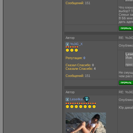
Сообщений:
151
Что плох
выбор? То
Семьи за
В ББ мне
дать аде
Автор
RE: YoJi
YoJiG_X
Опублико
Lese
Йож 
Репутация:
0
прос
Сказал Спасибо:
0
Сказали Спасибо:
4
Не смуща
Сообщений:
151
чем расс
Автор
RE: YoJi
Lese4ka
Опублико
Юр давай