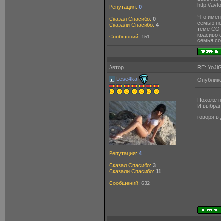
http://avt
Репутация:
0
Что имен
Сказал Спасибо:
0
семью не
Сказали Спасибо:
4
теме СО 
красиво 
Сообщений:
151
семья со
Автор
RE: YoJi
Lese4ka
Опублико
Похоже н
И выбран
говоря в
Репутация:
4
Сказал Спасибо:
3
Сказали Спасибо:
11
Сообщений:
632