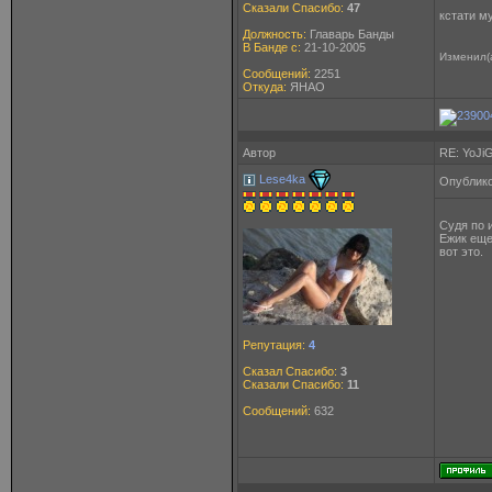
Сказали Спасибо:
47
кстати м
Должность:
Главарь Банды
В Банде с:
21-10-2005
Изменил(
Сообщений:
2251
Откуда:
ЯНАО
Автор
RE: YoJi
Lese4ka
Опублико
Судя по 
Ежик еще 
вот это.
Репутация:
4
Сказал Спасибо:
3
Сказали Спасибо:
11
Сообщений:
632