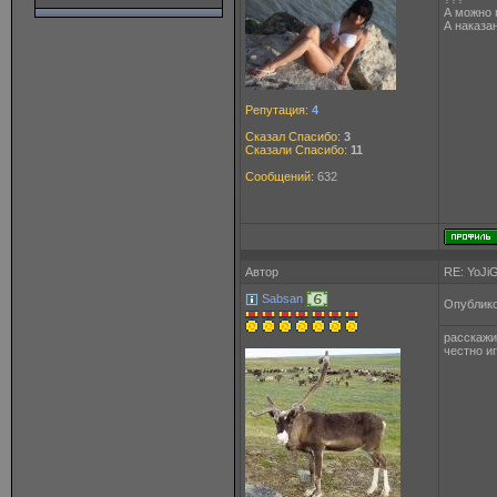
А можно 
А наказан
Репутация:
4
Сказал Спасибо:
3
Сказали Спасибо:
11
Сообщений:
632
Автор
RE: YoJi
Sabsan
Опублико
расскажи
честно и