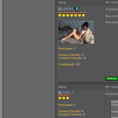
Автор
RE: YoJi
Lese4ka
Опублико
Йож а те
просущес
Репутация:
4
Сказал Спасибо:
3
Сказали Спасибо:
11
Сообщений:
632
Автор
RE: YoJi
YoJiG_X
Опублико
Lese
Похо
Репутация:
0
Сказал Спасибо:
0
сем
Сказали Спасибо:
4
разр