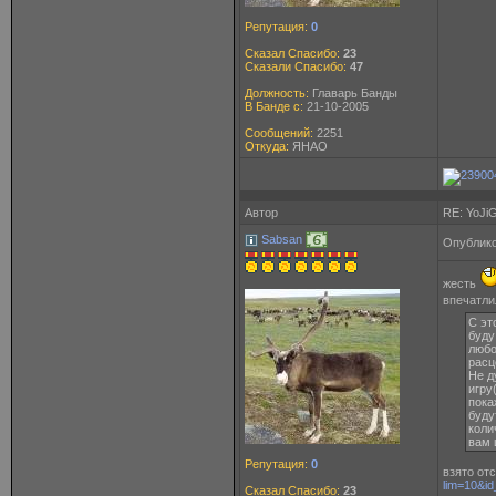
Репутация:
0
Сказал Спасибо:
23
Сказали Спасибо:
47
Должность:
Главарь Банды
В Банде с:
21-10-2005
Сообщений:
2251
Откуда:
ЯНАО
Автор
RE: YoJi
Sabsan
Опублико
жесть
впечатли
С эт
буду
любо
расц
Не д
игру
пока
буду
коли
вам 
Репутация:
0
взято от
lim=10&i
Сказал Спасибо:
23