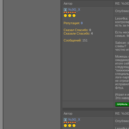
Автор
RE: YoJi
YoJiG_X
Опублико
Lese4ka:
контроли
Репутация:
0
есть за п
Сказал Спасибо:
0
Есть нес
Сказали Спасибо:
4
семью. М
Сообщений:
151
Sabsan: 
сливы?
честно и
Можешь с
ожиданке
итоге се
следующе
"ююююю
специаль
логе-пар
не отреа
исправил
флуд.
Играл и 
Это наве
Автор
RE: YoJi
YoJiG_X
Опублико
Lese4ka 