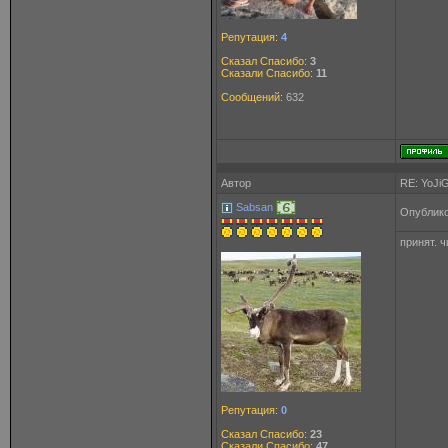
Репутация:
4
Сказал Спасибо:
3
Сказали Спасибо:
11
Сообщений:
632
Автор
RE: YoJi
Sabsan
Опублико
принят. ч
Репутация:
0
Сказал Спасибо:
23
Сказали Спасибо:
47