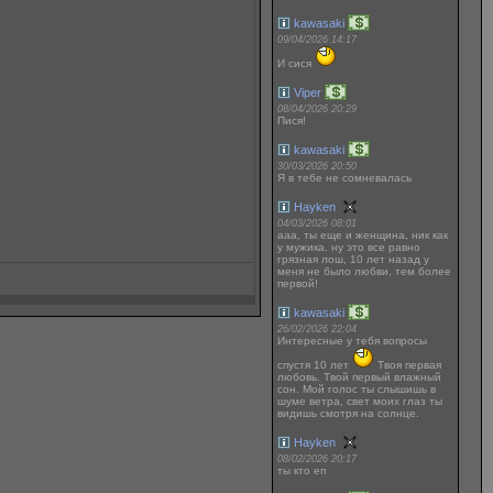
kawasaki
09/04/2026 14:17
И сися
Viper
08/04/2026 20:29
Пися!
kawasaki
30/03/2026 20:50
Я в тебе не сомневалась
Hayken
04/03/2026 08:01
ааа, ты еще и женщина, ник как
у мужика. ну это все равно
грязная лош, 10 лет назад у
меня не было любви, тем более
первой!
kawasaki
26/02/2026 22:04
Интересные у тебя вопросы
спустя 10 лет
Твоя первая
любовь. Твой первый влажный
сон. Мой голос ты слышишь в
шуме ветра, свет моих глаз ты
видишь смотря на солнце.
Hayken
08/02/2026 20:17
ты кто еп