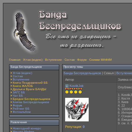
Главная
·
Устав (кодекс)
·
Вступление
·
Состав
·
Форум
·
Снимки МАФИИ
Банда Беспредельщиков
Просмотр темы
Устав (кодекс)
Банда Беспредельщиков
| Семья |
Встулени
Состав
Вступление
Автор
Заявка от
Книга Поздравлений ББ
KostikJok
Книга ЖАЛОБ
Опублико
Друзья и Враги БАНДЫ
ЗАГС ББ
1. Kostik
Чат ББ
2. Костя
Бредни Беспредельщиков
3. Киев
Клятва Беспредельщиков
Форум
4. 22
Рейтинг ББ
5. 10696
Фотоальбом
6. Интер
7. Ознак
8. Ежедн
Развлечения
9. см. п. 
Репутация:
0
Новогодний конкурс
Мистер Мафия