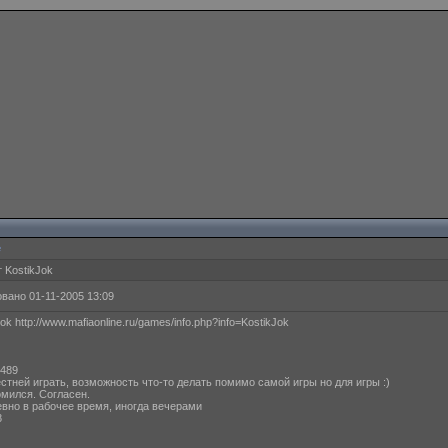
е
 KostikJok
вано 01-11-2005 13:09
Jok http://www.mafiaonline.ru/games/info.php?info=KostikJok
4489
естней играть, возможность что-то делать помимо самой игры но для игры :)
омился. Согласен.
евно в рабочее время, иногда вечерами
8