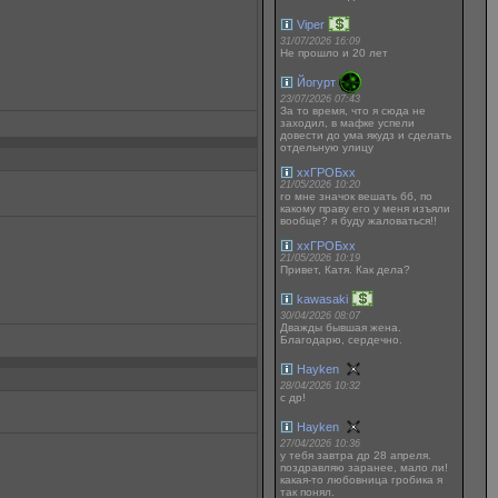
Viper
31/07/2026 16:09
Не прошло и 20 лет
Йогурт
23/07/2026 07:43
За то время, что я сюда не
заходил, в мафке успели
довести до ума якудз и сделать
отдельную улицу
ххГРОБхх
21/05/2026 10:20
го мне значок вешать бб, по
какому праву его у меня изъяли
вообще? я буду жаловаться!!
ххГРОБхх
21/05/2026 10:19
Привет, Катя. Как дела?
kawasaki
30/04/2026 08:07
Дважды бывшая жена.
Благодарю, сердечно.
Hayken
28/04/2026 10:32
с др!
Hayken
27/04/2026 10:36
у тебя завтра др 28 апреля.
поздравляю заранее, мало ли!
какая-то любовница гробика я
так понял.