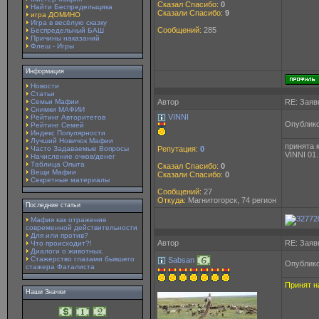
Сказал Спасибо:
0
Найти Беспредельщика
Сказали Спасибо:
9
игра ДОМИНО
Игра в весёлую сказку
Сообщений:
285
Беспредельный БАШ
Причины наказаний
Флеш - Игры
Информация
Новости
Статьи
Семьи Мафии
Автор
RE: Заявк
Снимки МАФИИ
VINNI
Рейтинг Авторитетов
Опублико
Рейтинг Семей
Индекс Популярности
Лучший Новичок Мафии
принята 
Часто Задаваемые Вопросы
Репутация:
0
VINNI 01.
Начисление очков/денег
Таблица Опыта
Сказал Спасибо:
0
Вещи Мафии
Сказали Спасибо:
0
Секретные материалы
Сообщений:
27
Откуда:
Магнитогорск, 74 регион
Последние статьи
Мафия как отражение
современной действительности
Для или против?
Автор
RE: Заявк
Что происходит?!
Диалоги о животных.
Стажерство глазами бывшего
Sabsan
Опублико
стажера Фаталиста
Принят н
Наши Значки