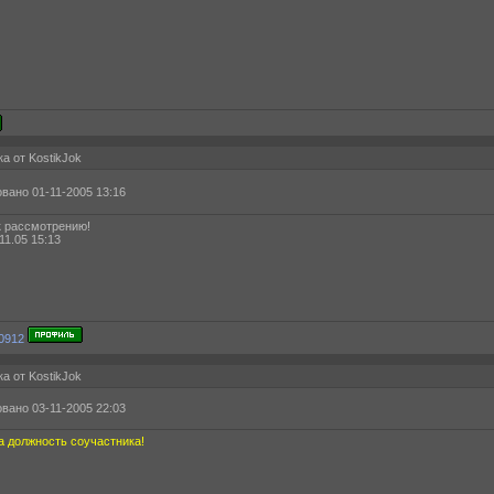
а от KostikJok
вано 01-11-2005 13:16
к рассмотрению!
11.05 15:13
а от KostikJok
вано 03-11-2005 22:03
а должность соучастника!