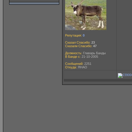
Репутация:
0
Сказал Спасибо:
23
Сказали Спасибо:
47
Должность:
Главарь Банды
В Банде с:
21-10-2005
Сообщений:
2251
Откуда:
ЯНАО