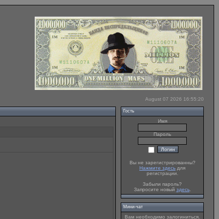
August 07 2026 16:55:20
Гость
Имя
Пароль
Вы не зарегистрированны?
Нажмите здесь
для
регистрации.
Забыли пароль?
Запросите новый
здесь
.
Мини-чат
Вам необходимо залогиниться.