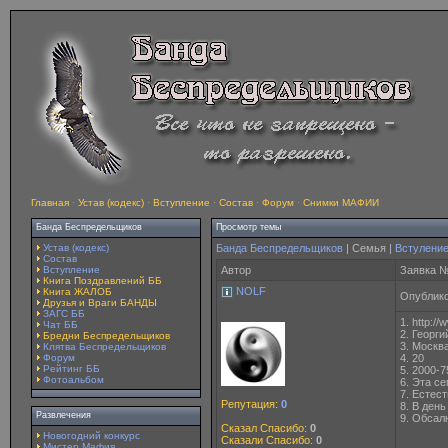
Главная
·
Устав (кодекс)
·
Вступление
·
Состав
·
Форум
·
Снимки МАФИИ
Банда Беспредельщиков
Просмотр темы
Устав (кодекс)
Банда Беспредельщиков
| Семья |
Встулени
Состав
Вступление
Автор
Заявка 
Книга Поздравлений ББ
NOLF
Книга ЖАЛОБ
Опублико
Друзья и Враги БАНДЫ
ЗАГС ББ
1. http:/
Чат ББ
2. Георги
Бредни Беспредельщиков
3. Москв
Клятва Беспредельщиков
Форум
4. 20
Рейтинг ББ
5. 2000-7
Фотоальбом
6. Эта с
7. Естест
Репутация:
0
8. В день
Развлечения
9. Обсал
Сказал Спасибо:
0
Новогодний конкурс
Сказали Спасибо:
0
Мистер Мафия