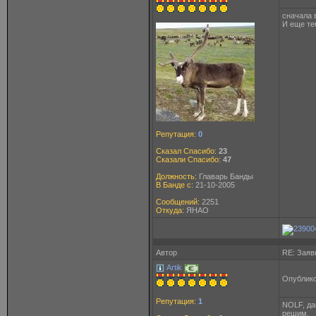
сначала 
И еще те
Репутация:
0
Сказал Спасибо:
23
Сказали Спасибо:
47
Должность:
Главарь Банды
В Банде с:
21-10-2005
Сообщений:
2251
Откуда:
ЯНАО
Автор
RE: Заяв
Artik
Опублико
Репутация:
1
NOLF, да
решим.