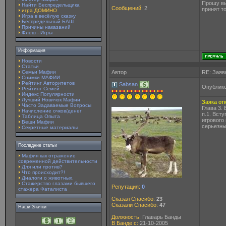
Прошу вы
Найти Беспредельщика
Сообщений:
2
принят то
игра ДОМИНО
Игра в весёлую сказку
Беспредельный БАШ
Причины наказаний
Флеш - Игры
Информация
Новости
Статьи
Семьи Мафии
Автор
RE: Заяв
Снимки МАФИИ
Рейтинг Авторитетов
Sabsan
Опублико
Рейтинг Семей
Индекс Популярности
Лучший Новичок Мафии
Заяка от
Часто Задаваемые Вопросы
Глава 3.
Начисление очков/денег
п.1. Вст
Таблица Опыта
игрового
Вещи Мафии
серьезны
Секретные материалы
Последние статьи
Мафия как отражение
современной действительности
Для или против?
Что происходит?!
Диалоги о животных.
Стажерство глазами бывшего
Репутация:
0
стажера Фаталиста
Сказал Спасибо:
23
Сказали Спасибо:
47
Наши Значки
Должность:
Главарь Банды
В Банде с:
21-10-2005