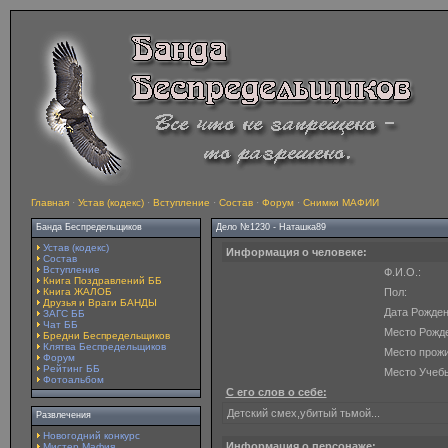
Главная
·
Устав (кодекс)
·
Вступление
·
Состав
·
Форум
·
Снимки МАФИИ
Банда Беспредельщиков
Дело №1230 - Наташка89
Устав (кодекс)
Информация о человеке:
Состав
Вступление
Ф.И.О.:
Книга Поздравлений ББ
Книга ЖАЛОБ
Пол:
Друзья и Враги БАНДЫ
Дата Рожден
ЗАГС ББ
Чат ББ
Место Рожд
Бредни Беспредельщиков
Клятва Беспредельщиков
Место прожи
Форум
Рейтинг ББ
Место Учеб
Фотоальбом
С его слов о себе:
Детский смех,убитый тьмой...
Развлечения
Новогодний конкурс
Информация о персонаже:
Мистер Мафия