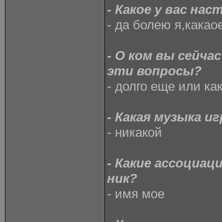
- Какое у вас на
- да болею я,какао
- О ком вы сейча
эти вопросы?
- долго еще или ка
- Какая музыка иг
- никакой
- Какие ассоциац
ник?
- имя мое