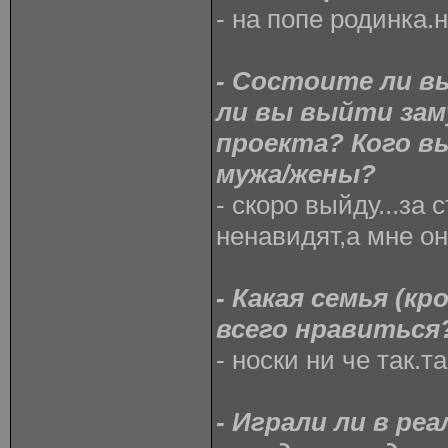
- на попе родинка.
- Состоите ли вы
ли вы выйти зам
проекта? Кого в
мужа/жены?
- скоро выйду...за 
ненавидят,а мне о
- Какая семья (к
всего нравиться
- носки ни че так.т
- Играли ли в ре