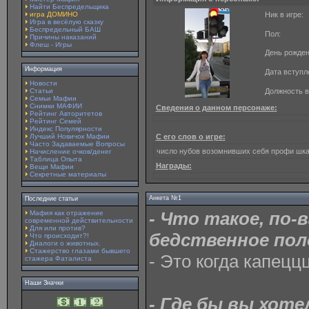
Найти Беспредельщика
игра ДОМИНО
Ник в игре:
Игра в весёлую сказку
Беспредельный БАШ
Пол:
Причины наказаний
Флеш - Игры
День рожден
Информация
Дата вступл
Новости
Статьи
Должность в
Семьи Мафии
Снимки МАФИИ
Сведения о данном персонаже:
Рейтинг Авторитетов
Рейтинг Семей
Индекс Популярности
Лучший Новичок Мафии
С его слов о игре:
Часто Задаваемые Вопросы
число нубов возомнивших себя профи шка
Начисление очков/денег
Таблица Опыта
Награды:
Вещи Мафии
Секретные материалы
Анкета №1
Последние статьи
- Что такое, по-
Мафия как отражение
современной действительности
Для или против?
бедственное пол
Что происходит?!
Диалоги о животных.
Стажерство глазами бывшего
- Это когда капецц
стажера Фаталиста
Наши Значки
- Где бы вы хот