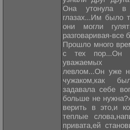
Она утонула в
глазах...Им было 
они могли гуля
разговаривая-все б
Прошло много вре
с тех пор...Он
уважаемых ав
левлом...Он уже 
чужаком,как б
задавала себе во
больше не нужна?
верить в это,и к
теплые слова,на
привата,ей стано