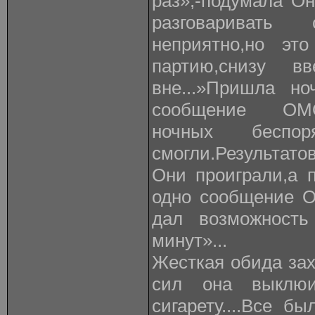
раз»,-подумала О
разговаривать
неприятно,но эт
партию,снизу в
вне...»Пришла но
сообщение ОМО
ночных беспоря
смогли.Результатов
Они проиграли,а 
одно сообщение 
дал возможность
минут»...
Жесткая обида зах
сил она выклюи
сигарету....Все б