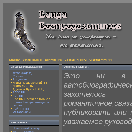
Главная
·
Устав (кодекс)
·
Вступление
·
Состав
·
Форум
·
Снимки МАФИИ
Банда Беспредельщиков
Однажды в мафии...
Устав (кодекс)
Это ни в 
Состав
Вступление
автобиографич
Книга Поздравлений ББ
Книга ЖАЛОБ
Друзья и Враги БАНДЫ
захотелось н
ЗАГС ББ
Чат ББ
Бредни Беспредельщиков
романтичное,св
Клятва Беспредельщиков
Форум
Рейтинг ББ
публиковать или
Фотоальбом
уважаемое руковод
Развлечения
Новогодний конкурс
Мистер Мафия