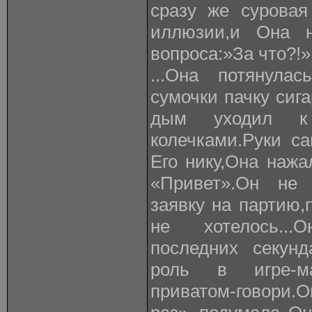
сразу же суровая
иллюзии,и Она н
вопроса:»За что?!».
...Она потянулас
сумочки пачку сига
дым уходил к 
колечками.Руки с
Его нику,Она нажа
«Привет».Он не 
заявку на партию,п
не хотелось..
последних секунд
роль в игре-маф
приватом-говори.