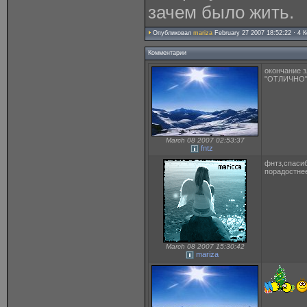
зачем было жить.
Опубликовал
mariza
February 27 2007 18:52:22 · 4
Комментарии
окончание з
"ОТЛИЧНО"!!!!
March 08 2007 02:53:37
fntz
фнтз,спаси
порадостне
March 08 2007 15:30:42
mariza