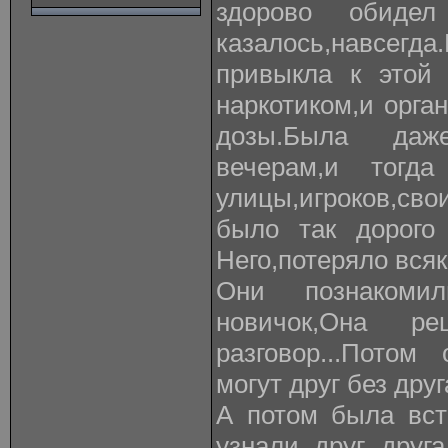
здорово обиде
казалось,навс
привыкла к этой 
наркотиком,и орг
дозы.Была даж
вечерам,и тогд
улицы,игроков,свои
было так дорого 
Него,потеряло всяк
Они познакоми
новичок,Она ре
разговор...Потом
могут друг без друг
А потом была вст
узнали друг друг