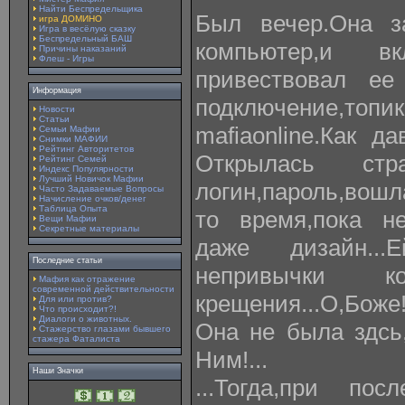
Найти Беспредельщика
Был вечер.Она з
игра ДОМИНО
Игра в весёлую сказку
Беспредельный БАШ
компьютер,и вк
Причины наказаний
Флеш - Игры
привествовал ее 
Информация
подключение,топик
Новости
Статьи
mafiaonline.Как 
Семьи Мафии
Снимки МАФИИ
Рейтинг Авторитетов
Открылась стра
Рейтинг Семей
Индекс Популярности
Лучший Новичок Мафии
логин,пароль,вош
Часто Задаваемые Вопросы
Начисление очков/денег
Таблица Опыта
то время,пока н
Вещи Мафии
Секретные материалы
даже дизайн...
Последние статьи
непривычки ко
Мафия как отражение
современной действительности
крещения...О,Боже
Для или против?
Что происходит?!
Диалоги о животных.
Она не была здсь
Стажерство глазами бывшего
стажера Фаталиста
Ним!...
Наши Значки
...Тогда,при пос