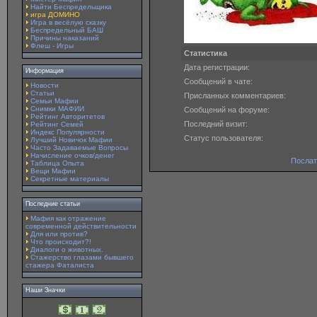
Найти Беспредельщика
игра ДОМИНО
Игра в весёлую сказку
Беспредельный БАШ
Причины наказаний
Флеш - Игры
Статистика
Дата регистрации:
Информация
Сообщений в чате:
Новости
Статьи
Присланных комментариев:
Семьи Мафии
Снимки МАФИИ
Сообщений на форуме:
Рейтинг Авторитетов
Последний визит:
Рейтинг Семей
Индекс Популярности
Статус пользователя:
Лучший Новичок Мафии
Часто Задаваемые Вопросы
Начисление очков/денег
Послат
Таблица Опыта
Вещи Мафии
Секретные материалы
Последние статьи
Мафия как отражение
современной действительности
Для или против?
Что происходит?!
Диалоги о животных.
Стажерство глазами бывшего
стажера Фаталиста
Наши Значки