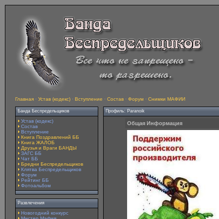
Главная
·
Устав (кодекс)
·
Вступление
·
Состав
·
Форум
·
Снимки МАФИИ
Банда Беспредельщиков
Профиль: Paranoik
Устав (кодекс)
Общая Информация
Состав
Вступление
Книга Поздравлений ББ
Книга ЖАЛОБ
Друзья и Враги БАНДЫ
ЗАГС ББ
Чат ББ
Бредни Беспредельщиков
Клятва Беспредельщиков
Форум
Рейтинг ББ
Фотоальбом
Развлечения
Новогодний конкурс
Мистер Мафия