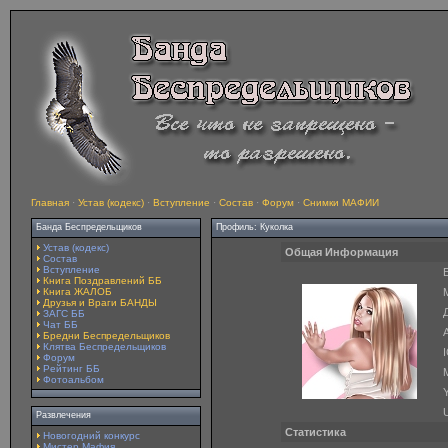
Главная
·
Устав (кодекс)
·
Вступление
·
Состав
·
Форум
·
Снимки МАФИИ
Банда Беспредельщиков
Профиль: Куколка
Устав (кодекс)
Общая Информация
Состав
Вступление
E
Книга Поздравлений ББ
Книга ЖАЛОБ
Друзья и Враги БАНДЫ
ЗАГС ББ
Чат ББ
A
Бредни Беспредельщиков
Клятва Беспредельщиков
Форум
Рейтинг ББ
Фотоальбом
Y
Развлечения
Статистика
Новогодний конкурс
Мистер Мафия