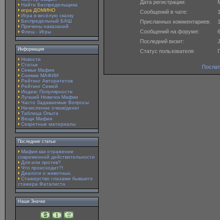
Дата регистрации:
M
Найти Беспредельщика
игра ДОМИНО
Сообщений в чате:
Игра в весёлую сказку
Беспредельный БАШ
Присланных комментариев:
Причины наказаний
Сообщений на форуме:
Флеш - Игры
Последний визит:
J
Информация
Статус пользователя:
Новости
Статьи
Послат
Семьи Мафии
Снимки МАФИИ
Рейтинг Авторитетов
Рейтинг Семей
Индекс Популярности
Лучший Новичок Мафии
Часто Задаваемые Вопросы
Начисление очков/денег
Таблица Опыта
Вещи Мафии
Секретные материалы
Последние статьи
Мафия как отражение
современной действительности
Для или против?
Что происходит?!
Диалоги о животных.
Стажерство глазами бывшего
стажера Фаталиста
Наши Значки