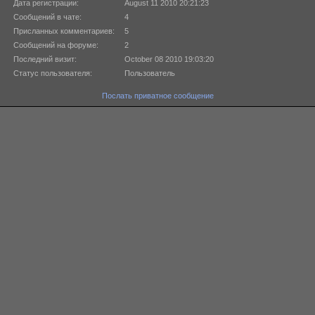
Дата регистрации:
August 11 2010 20:21:23
Сообщений в чате:
4
Присланных комментариев:
5
Сообщений на форуме:
2
Последний визит:
October 08 2010 19:03:20
Статус пользователя:
Пользователь
Послать приватное сообщение