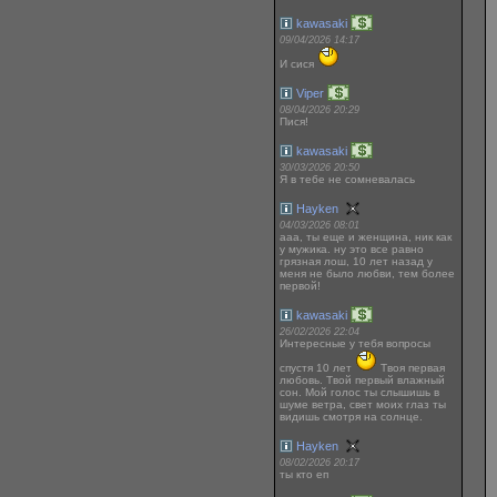
kawasaki
09/04/2026 14:17
И сися
Viper
08/04/2026 20:29
Пися!
kawasaki
30/03/2026 20:50
Я в тебе не сомневалась
Hayken
04/03/2026 08:01
ааа, ты еще и женщина, ник как
у мужика. ну это все равно
грязная лош, 10 лет назад у
меня не было любви, тем более
первой!
kawasaki
26/02/2026 22:04
Интересные у тебя вопросы
спустя 10 лет
Твоя первая
любовь. Твой первый влажный
сон. Мой голос ты слышишь в
шуме ветра, свет моих глаз ты
видишь смотря на солнце.
Hayken
08/02/2026 20:17
ты кто еп