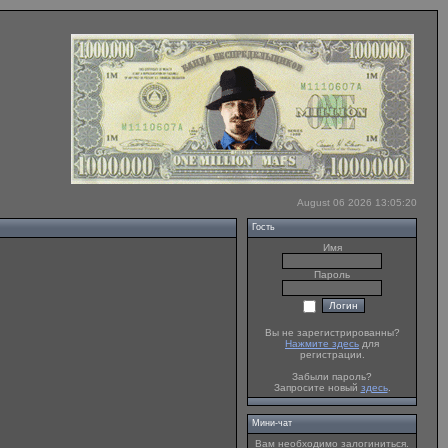
August 06 2026 13:05:20
Гость
Имя
Пароль
Вы не зарегистрированны?
Нажмите здесь
для
регистрации.
Забыли пароль?
Запросите новый
здесь
.
Мини-чат
Вам необходимо залогиниться.