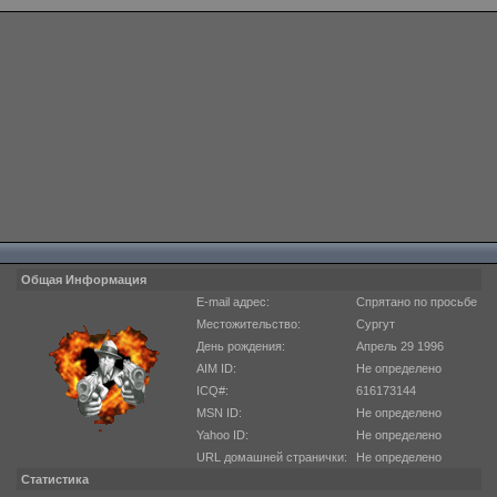
Общая Информация
E-mail адрес:
Спрятано по просьбе
Местожительство:
Сургут
День рождения:
Апрель 29 1996
AIM ID:
Не определено
ICQ#:
616173144
MSN ID:
Не определено
Yahoo ID:
Не определено
URL домашней странички:
Не определено
Статистика