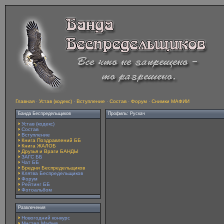
Главная
·
Устав (кодекс)
·
Вступление
·
Состав
·
Форум
·
Снимки МАФИИ
Банда Беспредельщиков
Профиль: Рускач
Устав (кодекс)
Состав
Вступление
Книга Поздравлений ББ
Книга ЖАЛОБ
Друзья и Враги БАНДЫ
ЗАГС ББ
Чат ББ
Бредни Беспредельщиков
Клятва Беспредельщиков
Форум
Рейтинг ББ
Фотоальбом
Развлечения
Новогодний конкурс
Мистер Мафия