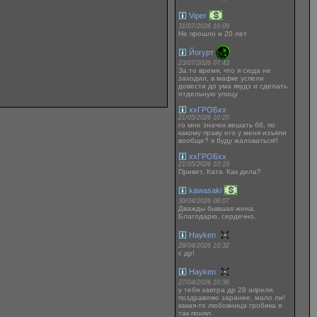
Viper
31/07/2026 16:09
Не прошло и 20 лет
Йогурт
23/07/2026 07:43
За то время, что я сюда не
заходил, в мафке успели
довести до ума якудз и сделать
отдельную улицу
ххГРОБхх
21/05/2026 10:20
го мне значок вешать бб, по
какому праву его у меня изъяли
вообще? я буду жаловаться!!
ххГРОБхх
21/05/2026 10:19
Привет, Катя. Как дела?
kawasaki
30/04/2026 08:07
Дважды бывшая жена.
Благодарю, сердечно.
Hayken
28/04/2026 10:32
с др!
Hayken
27/04/2026 10:36
у тебя завтра др 28 апреля.
поздравляю заранее, мало ли!
какая-то любовница гробика я
так понял.