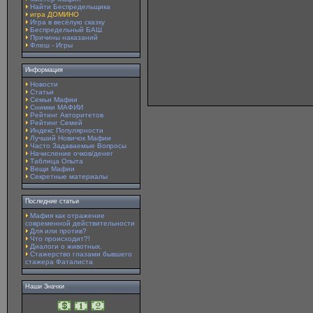
Найти Беспредельщика
игра ДОМИНО
Игра в весёлую сказку
Беспредельный БАШ
Причины наказаний
Флеш - Игры
Информация
Новости
Статьи
Семьи Мафии
Снимки МАФИИ
Рейтинг Авторитетов
Рейтинг Семей
Индекс Популярности
Лучший Новичок Мафии
Часто Задаваемые Вопросы
Начисление очков/денег
Таблица Опыта
Вещи Мафии
Секретные материалы
Последние статьи
Мафия как отражение
современной действительности
Для или против?
Что происходит?!
Диалоги о животных.
Стажерство глазами бывшего
стажера Фаталиста
Наши Значки