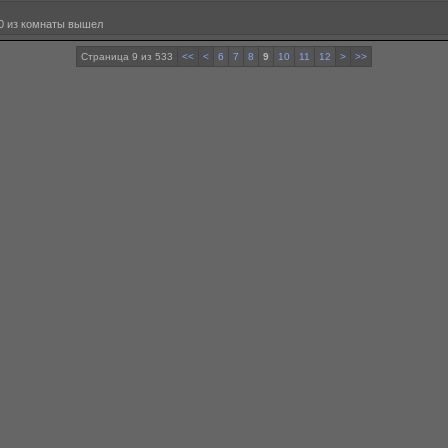
10 из комнаты вышел
Страница 9 из 533
<<
<
6
7
8
9
10
11
12
>
>>