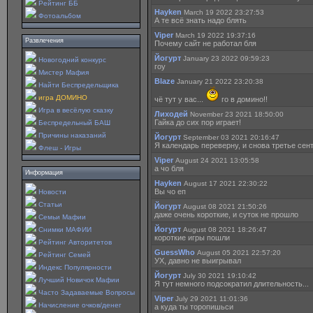
Рейтинг ББ
Hayken
March 19 2022 23:27:53
Фотоальбом
А те всё знать надо блять
Viper
March 19 2022 19:37:16
Развлечения
Почему сайт не работал бля
Йогурт
January 23 2022 09:59:23
Новогодний конкурс
гоу
Мистер Мафия
Blaze
January 21 2022 23:20:38
Найти Беспредельщика
игра ДОМИНО
чё тут у вас...
го в домино!!
Игра в весёлую сказку
Лиходей
November 23 2021 18:50:00
Гайка до сих пор играет!
Беспредельный БАШ
Причины наказаний
Йогурт
September 03 2021 20:16:47
Я календарь переверну, и снова третье сен
Флеш - Игры
Viper
August 24 2021 13:05:58
а чо бля
Информация
Hayken
August 17 2021 22:30:22
Вы чо еп
Новости
Статьи
Йогурт
August 08 2021 21:50:26
даже очень короткие, и суток не прошло
Семьи Мафии
Йогурт
Снимки МАФИИ
August 08 2021 18:26:47
короткие игры пошли
Рейтинг Авторитетов
GuessWho
August 05 2021 22:57:20
Рейтинг Семей
УХ, давно не выигрывал
Индекс Популярности
Йогурт
July 30 2021 19:10:42
Лучший Новичок Мафии
Я тут немного подсократил длительность...
Часто Задаваемые Вопросы
Viper
July 29 2021 11:01:36
Начисление очков/денег
а куда ты торопишьси