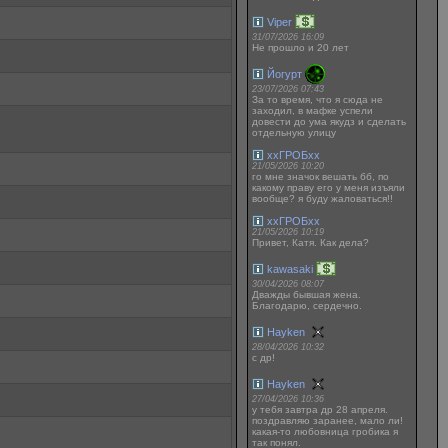
Viper
31/07/2026 16:09
Не прошло и 20 лет
Йогурт
23/07/2026 07:43
За то время, что я сюда не
заходил, в мафке успели
довести до ума якудз и сделать
отдельную улицу
ххГРОБхх
21/05/2026 10:20
го мне значок вешать бб, по
какому праву его у меня изъяли
вообще? я буду жаловаться!!
ххГРОБхх
21/05/2026 10:19
Привет, Катя. Как дела?
kawasaki
30/04/2026 08:07
Дважды бывшая жена.
Благодарю, сердечно.
Hayken
28/04/2026 10:32
с др!
Hayken
27/04/2026 10:36
у тебя завтра др 28 апреля.
поздравляю заранее, мало ли!
какая-то любовница гробика я
так понял.