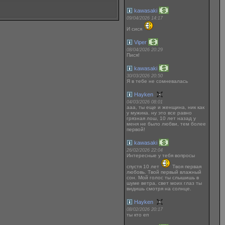
kawasaki
09/04/2026 14:17
И сися
Viper
08/04/2026 20:29
Пися!
kawasaki
30/03/2026 20:50
Я в тебе не сомневалась
Hayken
04/03/2026 08:01
ааа, ты еще и женщина, ник как
у мужика. ну это все равно
грязная лош, 10 лет назад у
меня не было любви, тем более
первой!
kawasaki
26/02/2026 22:04
Интересные у тебя вопросы
спустя 10 лет
Твоя первая
любовь. Твой первый влажный
сон. Мой голос ты слышишь в
шуме ветра, свет моих глаз ты
видишь смотря на солнце.
Hayken
08/02/2026 20:17
ты кто еп