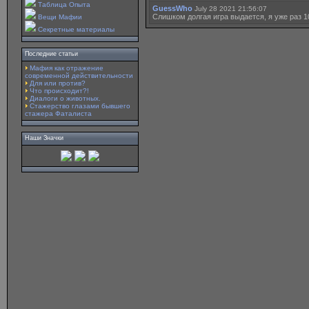
Таблица Опыта
GuessWho
July 28 2021 21:56:07
Слишком долгая игра выдается, я уже раз 
Вещи Мафии
Секретные материалы
Последние статьи
Мафия как отражение
современной действительности
Для или против?
Что происходит?!
Диалоги о животных.
Стажерство глазами бывшего
стажера Фаталиста
Наши Значки