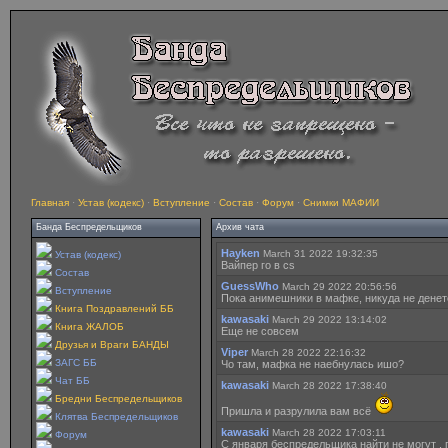
Главная
·
Устав (кодекс)
·
Вступление
·
Состав
·
Форум
·
Снимки МАФИИ
Банда Беспредельщиков
Архив чата
Hayken
March 31 2022 19:32:35
Устав (кодекс)
Вайпер го в cs
Состав
GuessWho
March 29 2022 20:56:56
Вступление
Пока анимешники в мафке, никуда не денет
Книга Поздравлений ББ
kawasaki
March 29 2022 13:14:02
Книга ЖАЛОБ
Еще не совсем
Друзья и Враги БАНДЫ
Viper
March 28 2022 22:16:32
ЗАГС ББ
Чо там, мафка не наебнулась ишо?
Чат ББ
kawasaki
March 28 2022 17:38:40
Бредни Беспредельщиков
Пришла и разрулила вам всё
Клятва Беспредельщиков
kawasaki
March 28 2022 17:03:11
Форум
С января беспредельщика найти не могут .