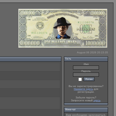
August 06 2026 20:15:35
Гость
Имя
Пароль
Вы не зарегистрированны?
Нажмите здесь
для
регистрации.
Забыли пароль?
Запросите новый
здесь
.
Мини-чат
Вам необходимо залогиниться.