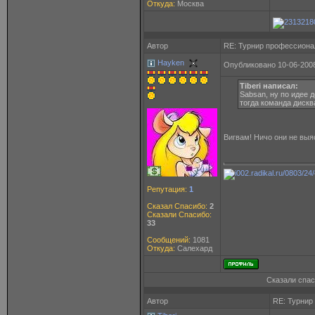
Откуда:
Москва
Автор
RE: Турнир профессион
Hayken
Опубликовано 10-06-2008
Tiberi написал:
Sabsan, ну по идее 
тогда команда диск
Вигвам! Ничо они не выя
Репутация:
1
Сказал Спасибо:
2
Сказали Спасибо:
33
Сообщений:
1081
Откуда:
Салехард
Сказали спас
Автор
RE: Турнир