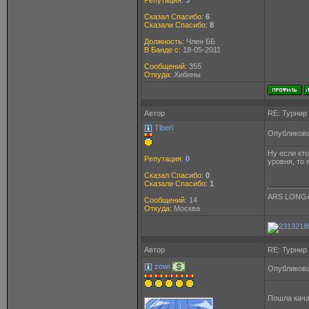
Репутация:
3
Сказал Спасибо:
6
Сказали Спасибо:
8
Должность:
Член ББ
В Банде с:
18-05-2011
Сообщений:
355
Откуда:
Хибины
Автор
RE: Турнир
Tiberi
Опубликова
Ну если кто
Репутация:
0
уровня, то 
Сказал Спасибо:
0
Сказали Спасибо:
1
ARS LONGA
Сообщений:
14
Откуда:
Москва
Автор
RE: Турнир
zowi
Опубликова
Пошла кача