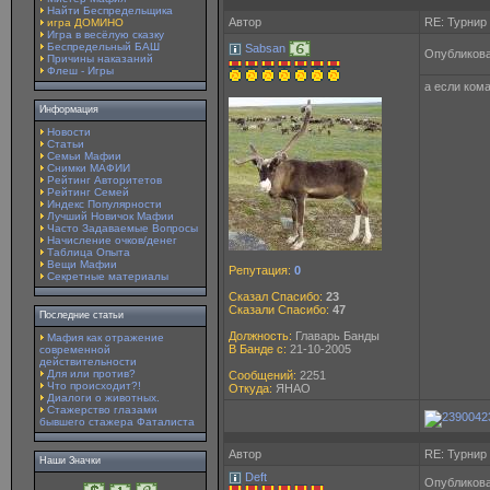
Найти Беспредельщика
Автор
RE: Турнир
игра ДОМИНО
Игра в весёлую сказку
Беспредельный БАШ
Sabsan
Опубликова
Причины наказаний
Флеш - Игры
а если кома
Информация
Новости
Статьи
Семьи Мафии
Снимки МАФИИ
Рейтинг Авторитетов
Рейтинг Семей
Индекс Популярности
Лучший Новичок Мафии
Часто Задаваемые Вопросы
Начисление очков/денег
Таблица Опыта
Вещи Мафии
Репутация:
0
Секретные материалы
Сказал Спасибо:
23
Сказали Спасибо:
47
Последние статьи
Должность:
Главарь Банды
Мафия как отражение
В Банде с:
21-10-2005
современной
действительности
Для или против?
Сообщений:
2251
Что происходит?!
Откуда:
ЯНАО
Диалоги о животных.
Стажерство глазами
бывшего стажера Фаталиста
Автор
RE: Турнир
Наши Значки
Deft
Опубликова