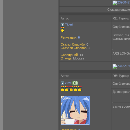
Сказали спасиб
Автор
RE: Турнир
Tiberi
Опубликова
Sabsan, ты
Репутация:
0
фантастики
Сказал Спасибо:
0
Сказали Спасибо:
1
ARS LONGA
Сообщений:
14
Откуда:
Москва
Автор
RE: Турнир
zowi
Опубликова
Да все реа
а мне восем