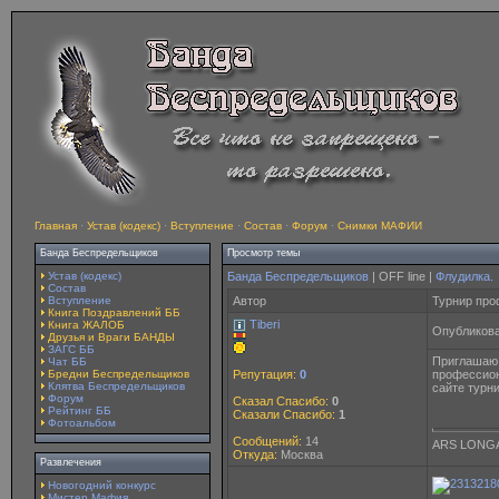
Главная
·
Устав (кодекс)
·
Вступление
·
Состав
·
Форум
·
Снимки МАФИИ
Банда Беспредельщиков
Просмотр темы
Устав (кодекс)
Банда Беспредельщиков
| OFF line |
Флудилка.
Состав
Вступление
Автор
Турнир про
Книга Поздравлений ББ
Tiberi
Книга ЖАЛОБ
Опубликова
Друзья и Враги БАНДЫ
ЗАГС ББ
Приглашаю 
Чат ББ
Бредни Беспредельщиков
профессион
Репутация:
0
Клятва Беспредельщиков
сайте турни
Форум
Сказал Спасибо:
0
Рейтинг ББ
Сказали Спасибо:
1
Фотоальбом
Сообщений:
14
ARS LONGA
Откуда:
Москва
Развлечения
Новогодний конкурс
Мистер Мафия