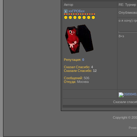
Автор
RE: Турнир
ххГРОБхх
Опубликова
о я хочу) 
8=э
Репутация:
0
Сказал Спасибо:
4
Сказали Спасибо:
12
Сообщений:
506
Откуда:
Москва
Сказали спасиб
Copyright © 20
Powe