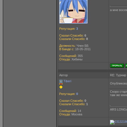
а мне восем
Репутация:
3
Сказал Спасибо:
6
Сказали Спасибо:
8
Должность:
Член ББ
В Банде с:
18-05-2011
Сообщений:
355
Откуда:
Хибины
Автор
RE: Турнир
Tiberi
Опубликова
Скоро стар
Репутация:
0
там же www.
Сказал Спасибо:
0
Сказали Спасибо:
1
ARS LONGA
Сообщений:
14
Откуда:
Москва