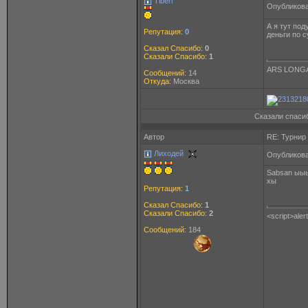
Tiberi
Опубликова
А я тут по
Репутация:
0
деньги по с
Сказал Спасибо:
0
Сказали Спасибо:
1
ARS LONGA
Сообщений:
14
Откуда:
Москва
Сказали спасиб
Автор
RE: Турнир
Лиходей
Опубликова
Sabsan ыыы
хы
Репутация:
1
Сказал Спасибо:
1
Сказали Спасибо:
2
<script>aler
Сообщений:
184