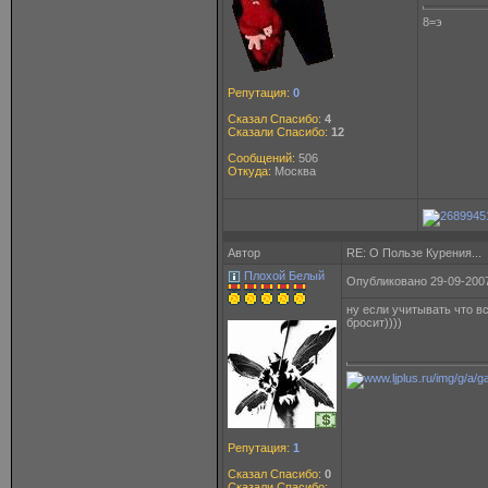
8=э
Репутация:
0
Сказал Спасибо:
4
Сказали Спасибо:
12
Сообщений:
506
Откуда:
Москва
Автор
RE: О Пользе Курения...
Плохой Белый
Опубликовано 29-09-2007
ну если учитывать что вс
бросит))))
Репутация:
1
Сказал Спасибо:
0
Сказали Спасибо: