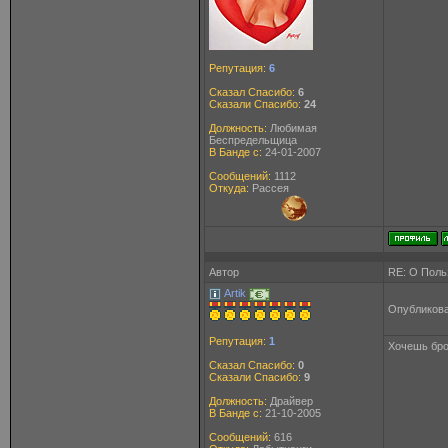
Репутация:
6
Сказал Спасибо:
6
Сказали Спасибо:
24
Должность:
Любимая
Беспредельщица
В Банде с:
24-01-2007
Сообщений:
1112
Откуда:
Рассея
Автор
RE: О Польз
Artik
Опубликова
Репутация:
1
Хочешь бро
Сказал Спасибо:
0
Сказали Спасибо:
9
Должность:
Драйвер
В Банде с:
21-10-2005
Сообщений:
616