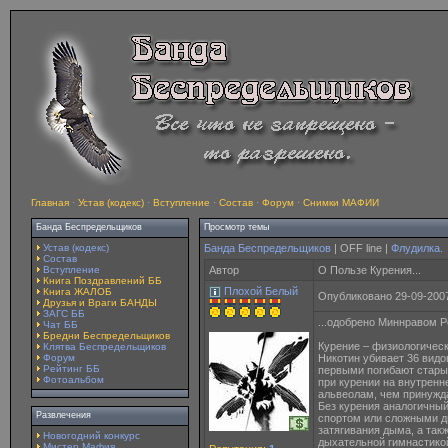
Главная
·
Устав (кодекс)
·
Вступление
·
Состав
·
Форум
·
Снимки МАФИИ
Банда Беспредельщиков
Просмотр темы
Устав (кодекс)
Банда Беспредельщиков
| OFF line |
Флудилка.
Состав
Вступление
Автор
О Пользе Курения...
Книга Поздравлений ББ
Плохой Белый
Книга ЖАЛОБ
Опубликовано 29-09-2007
Друзья и Враги БАНДЫ
ЗАГС ББ
...одобрено Миннравом Р
Чат ББ
Бредни Беспредельщиков
Курение – физиологичес
Клятва Беспредельщиков
Форум
Никотин убивает 36 видо
Рейтинг ББ
первыми погибают стары
Фотоальбом
при курении на внутренн
альвеолам, чем принужда
Без курения аналогичны
Развлечения
спортом или сложными д
затягивания дыма, а так
Новогодний конкурс
дыхательной гимнастико
Мистер Мафия