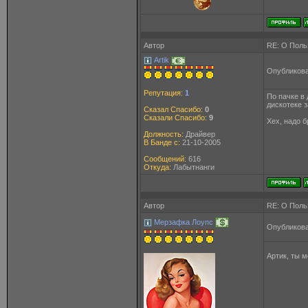
Автор
RE: О Польз
Artik
Опубликова
Репутация:
1
По пачке в 
дискотеке 
Сказал Спасибо:
0
Сказали Спасибо:
9
Хех, надо б
Должность:
Драйвер
В Банде с:
21-10-2005
Сообщений:
616
Откуда:
Лабытнанги
Автор
RE: О Польз
Мерзафка Лоупс
Опубликова
Артик, ты 