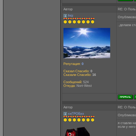
Автор
RE: О Польз
fntz
Опубликова
..делаем ст
Репутация:
0
Сказал Спасибо:
0
Сказали Спасибо:
16
Сообщений:
524
Откуда:
Nort-West
Автор
RE: О Польз
ххГРОБхх
Опубликова
я ставлю на
если у него