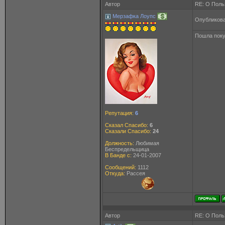
Автор
RE: О Польз
Мерзафка Лоупс
Опубликова
Пошла поку
Репутация:
6
Сказал Спасибо:
6
Сказали Спасибо:
24
Должность:
Любимая
Беспредельщица
В Банде с:
24-01-2007
Сообщений:
1112
Откуда:
Рассея
Автор
RE: О Польз