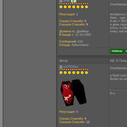
Artik
Опубликова
Репутация:
1
интересно з
Хмм... щас
Сказал Спасибо:
0
9 лет = 365
Сказали Спасибо:
9
в день скур
итого, я уб
Должность:
Драйвер
книгу, как 
В Банде с:
21-10-2005
Сообщений:
616
Откуда:
Лабытнанги
Автор
RE: О Польз
ххГРОБхх
Опубликова
а Гроб тупо
более не и
8=э
Репутация:
0
Сказал Спасибо:
4
Сказали Спасибо:
12