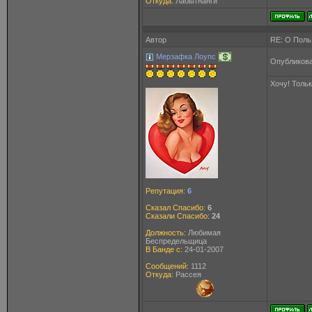
Откуда:
Лабытнанги
Автор
RE: О Польз
Мерзафка Лоупс
Опубликова
Хочу! Тольк
Репутация:
6
Сказал Спасибо:
6
Сказали Спасибо:
24
Должность:
Любимая
Беспредельщица
В Банде с:
24-01-2007
Сообщений:
1112
Откуда:
Рассея