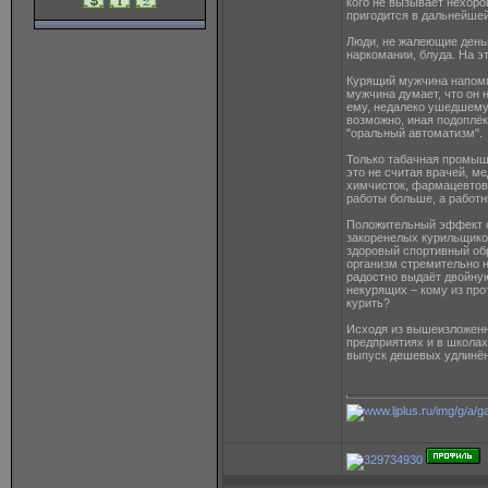
кого не вызывает нехор
пригодится в дальнейшей
Люди, не жалеющие деньг
наркомании, блуда. На эт
Курящий мужчина напоми
мужчина думает, что он 
ему, недалеко ушедшему 
возможно, иная подоплёк
"оральный автоматизм".
Только табачная промыш
это не считая врачей, м
химчисток, фармацевтов,
работы больше, а работн
Положительный эффект о
закоренелых курильщиков
здоровый спортивный обр
организм стремительно н
радостно выдаёт двойную
некурящих – кому из про
курить?
Исходя из вышеизложенно
предприятиях и в школах
выпуск дешевых удлинён