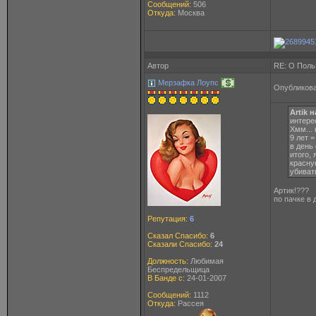
Сообщений:
506
Откуда:
Москва
Автор
RE: О Польз
Мерзафка Лоупс
Опубликова
Artik 
интере
Хмм...
9 лет =
в день
итого,
красну
убиват
Артик!???
по пачке в 
Репутация:
6
Сказал Спасибо:
6
Сказали Спасибо:
24
Должность:
Любимая
Беспредельщица
В Банде с:
24-01-2007
Сообщений:
1112
Откуда:
Рассея