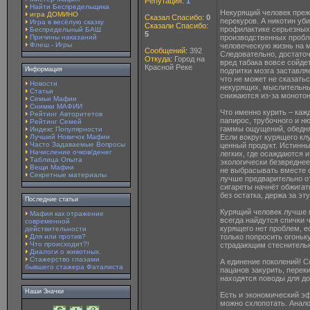
Репутация:
1
Найти Беспредельщика
Некурящий человек преж
игра ДОМИНО
Сказал Спасибо:
0
перекуров. А никотин уб
Игра в весёлую сказку
Сказали Спасибо:
профилактике серьезных
Беспредельный БАШ
5
Причины наказаний
производственных пробле
Флеш - Игры
человеческую жизнь на м
Сообщений:
392
Следовательно, достаточ
Откуда:
Город на
вред табака вовсе сойде
Красной Реке
Информация
подпитки мозга заставля
что не может не сказать
Новости
некурящих, мыслительны
Статьи
снижаются из-за монотон
Семьи Мафии
Снимки МАФИИ
Что именно курить – каж
Рейтинг Авторитетов
папирос, трубочного и н
Рейтинг Семей
гаммы ощущений, обедняю
Индекс Популярности
Лучший Новичок Мафии
Если вокруг курящего кл
Часто Задаваемые Вопросы
ценный продукт. Истинны
Начисление очков/денег
легких, где осаждаются 
Таблица Опыта
экологически безвреднее
Вещи Мафии
не выбрасывать вместе с
Секретные материалы
лучше предварительно от
сигареты начнёт обжигат
без остатка, держа за э
Последние статьи
Курящий человек лучше п
Мафия как отражение
всегда найдутся спички ч
современной
курящего нет проблем, ес
действительности
Для или против?
только попросить огоньк
Что происходит?!
страдающим стеснитель
Диалоги о животных.
Стажерство глазами
А единение поколений! 
бывшего стажера Фаталиста
пацанов закурить, пере
находятся поводы для до
Наши Значки
Есть и экономический эф
можно схлопотать. Анало