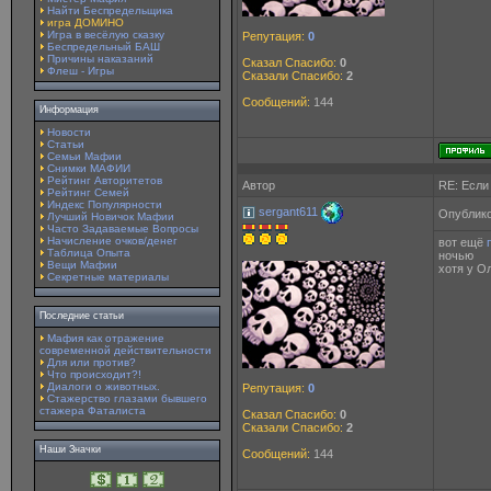
Найти Беспредельщика
игра ДОМИНО
Игра в весёлую сказку
Репутация:
0
Беспредельный БАШ
Причины наказаний
Сказал Спасибо:
0
Флеш - Игры
Сказали Спасибо:
2
Сообщений:
144
Информация
Новости
Статьи
Семьи Мафии
Снимки МАФИИ
Рейтинг Авторитетов
Автор
RE: Если
Рейтинг Семей
Индекс Популярности
sergant611
Опублико
Лучший Новичок Мафии
Часто Задаваемые Вопросы
Начисление очков/денег
вот ещё
Таблица Опыта
ночью
Вещи Мафии
хотя у О
Секретные материалы
Последние статьи
Мафия как отражение
современной действительности
Для или против?
Что происходит?!
Диалоги о животных.
Репутация:
0
Стажерство глазами бывшего
стажера Фаталиста
Сказал Спасибо:
0
Сказали Спасибо:
2
Наши Значки
Сообщений:
144