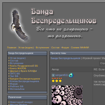
Главная
·
Устав (кодекс)
·
Вступление
·
Состав
·
Форум
·
Снимки МАФИИ
Банда Беспредельщиков
Просмотр темы
Устав (кодекс)
Банда Беспредельщиков
| Игровой проект М
Состав
Вступление
Стр
Книга Поздравлений ББ
Книга ЖАЛОБ
Автор
RE: Если
Друзья и Враги БАНДЫ
ЗАГС ББ
sergant611
Опублико
Чат ББ
Бредни Беспредельщиков
Клятва Беспредельщиков
так лучш
Форум
комисса
Рейтинг ББ
Фотоальбом
Развлечения
Новогодний конкурс
Мистер Мафия