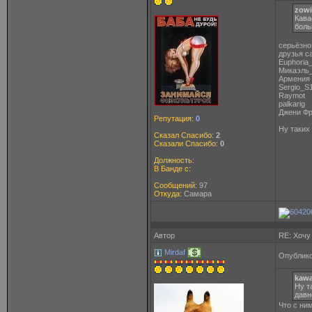
zowi
Кава
боль
серьёзно
друзья с
Euphoria_
Микаэль
Армения
Sergio_S
Raymot
palkarig
Джени Ф
Репутация:
0
Ну таких
Сказал Спасибо:
2
Сказали Спасибо:
0
Должность:
В Банде с:
Сообщений:
97
Откуда:
Самара
Автор
RE: Хочу
Mirdaf
Опублико
kawa
Ну т
давн
Что с ни