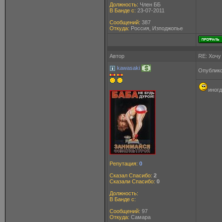
Должность:
Член ББ
В Банде с:
23-07-2011
Сообщений:
387
Откуда:
Россия, Изподжопье
Автор
RE: Хочу
kawasaki
Опублико
иногд
Репутация:
0
Сказал Спасибо:
2
Сказали Спасибо:
0
Должность:
В Банде с:
Сообщений:
97
Откуда:
Самара