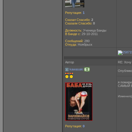
Репутация:
1
Сказал Спасибо:
2
Сказали Спасибо:
0
Должность:
Ученица Банды
В Банде с:
29-10-2011
Сообщений:
280
Откуда:
Ноябрьск
Автор
RE: Хочу
kawasaki
Опублико
я помири
САМЫЙ 
Изменил(
Репутация:
0