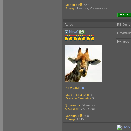
Сообщений:
387
Откуда:
Россия, Изподжопье
Автор
RE: Хочу
Mirdaf
Опублико
Ну, крес
Репутация:
0
Сказал Спасибо:
1
Сказали Спасибо:
2
Должность:
Член ББ
В Банде с:
23-07-2011
Сообщений:
800
Откуда:
СПб