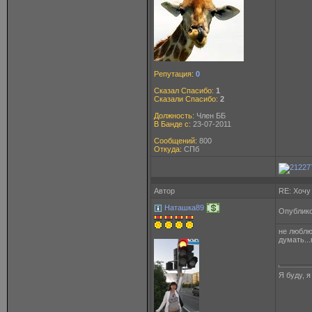
Репутация:
0
Сказал Спасибо:
1
Сказали Спасибо:
2
Должность:
Член ББ
В Банде с:
23-07-2011
Сообщений:
800
Откуда:
СПб
Автор
RE: Хочу
Наташка89
Опублико
не люблю
думать..
Я буду, 