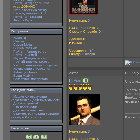
Найти Беспредельщика
игра ДОМИНО
Игра в весёлую сказку
Беспредельный БАШ
Причины наказаний
Флеш - Игры
Репутация:
0
Сказал Спасибо:
2
Информация
Сказали Спасибо:
0
Новости
Должность:
Статьи
В Банде с:
Семьи Мафии
Снимки МАФИИ
Сообщений:
97
Рейтинг Авторитетов
Откуда:
Самара
Рейтинг Семей
Индекс Популярности
Лучший Новичок Мафии
Часто Задаваемые Вопросы
Начисление очков/денег
Таблица Опыта
Автор
RE: Хочу
Вещи Мафии
Секретные материалы
Viper
Опублико
То есть,
Последние статьи
заинтере
Мафия как отражение
Вообще, 
современной действительности
честь и х
Для или против?
Что происходит?!
Диалоги о животных.
Стажерство глазами бывшего
стажера Фаталиста
Крысы с 
Наши Значки
Репутация:
3
Сказал Спасибо:
3