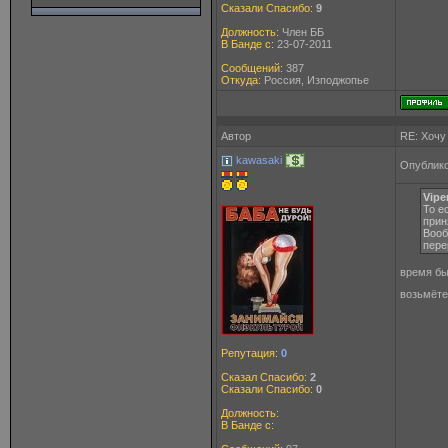
Сказали Спасибо:
9
Должность:
Член ББ
В Банде с:
23-07-2011
Сообщений:
387
Откуда:
Россия, Изподжопье
Автор
RE: Хочу
kawasaki
Опублико
Vipe
То е
прин
Вооб
пере
время бы
возьмёте
Репутация:
0
Сказал Спасибо:
2
Сказали Спасибо:
0
Должность:
В Банде с: