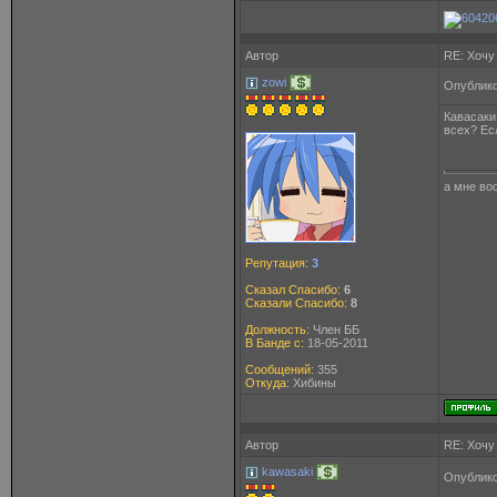
Автор
RE: Хочу
zowi
Опублико
Кавасаки
всех? Ес
а мне вос
Репутация:
3
Сказал Спасибо:
6
Сказали Спасибо:
8
Должность:
Член ББ
В Банде с:
18-05-2011
Сообщений:
355
Откуда:
Хибины
Автор
RE: Хочу
kawasaki
Опублико