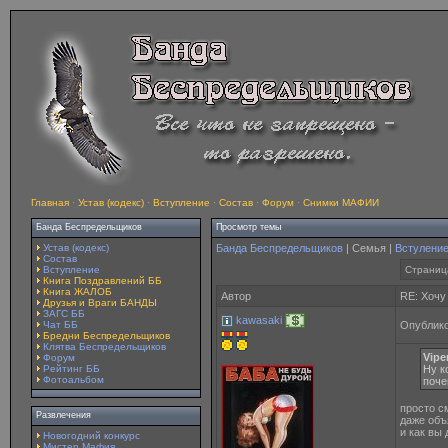
Главная
·
Устав (кодекс)
·
Вступление
·
Состав
·
Форум
·
Снимки МАФИИ
Банда Беспредельщиков
Просмотр темы
Устав (кодекс)
Банда Беспредельщиков
| Семья |
Встулени
Состав
Вступление
Страница
Книга Поздравлений ББ
Книга ЖАЛОБ
Автор
RE: Хочу
Друзья и Враги БАНДЫ
ЗАГС ББ
kawasaki
Чат ББ
Опублико
Бредни Беспредельщиков
Клятва Беспредельщиков
Vipe
Форум
Рейтинг ББ
Ну к
Фотоальбом
поч
просто с
Развлечения
даже объ
и как вы 
Новогодний конкурс
Мистер Мафия