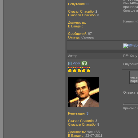
id=21486
Репутация:
0
принесла
больше я
Сказал Спасибо:
2
Сказали Спасибо:
0
Изменил(
Должность:
В Банде с:
Сообщений:
97
Откуда:
Самара
Автор
RE: Хочу
Viper
Опублико
чест
парт
Отвыкать
Крысы с 
Репутация:
3
Сказал Спасибо:
3
Сказали Спасибо:
9
Должность:
Член ББ
В Банде с:
23-07-2011