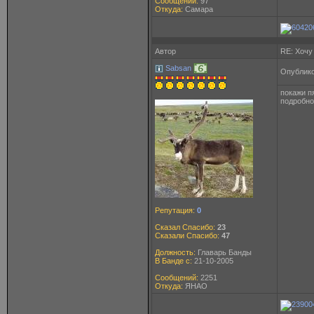
Сообщений:
97
Откуда:
Самара
Автор
RE: Хочу
Sabsan
Опублико
покажи п
подробно
Репутация:
0
Сказал Спасибо:
23
Сказали Спасибо:
47
Должность:
Главарь Банды
В Банде с:
21-10-2005
Сообщений:
2251
Откуда:
ЯНАО