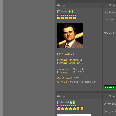
Автор
RE: Хочу
Viper
Опублико
Ну, крест
Крысы с 
Репутация:
3
Сказал Спасибо:
3
Сказали Спасибо:
9
Должность:
Член ББ
В Банде с:
23-07-2011
Сообщений:
387
Откуда:
Россия, Изподжопье
Автор
RE: Хочу
Mirdaf
Опублико
Да ну, с