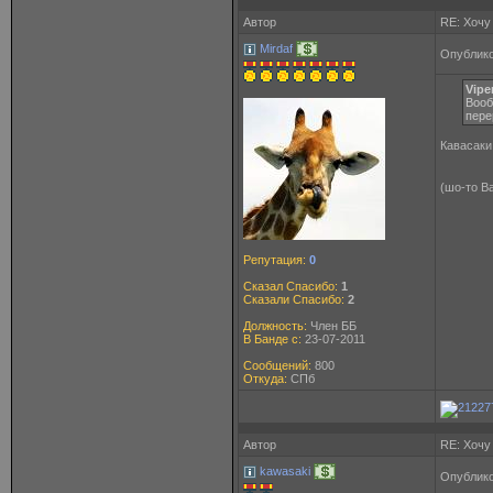
Автор
RE: Хочу
Mirdaf
Опублико
Vipe
Вооб
пер
Кавасаки
(шо-то В
Репутация:
0
Сказал Спасибо:
1
Сказали Спасибо:
2
Должность:
Член ББ
В Банде с:
23-07-2011
Сообщений:
800
Откуда:
СПб
Автор
RE: Хочу
kawasaki
Опублико