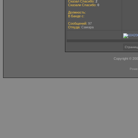
Сказал Спасибо:
2
Сказали Спасибо:
0
Должность:
В Банде с:
Сообщений:
97
Откуда:
Самара
Страница
Copyright © 20
Powe