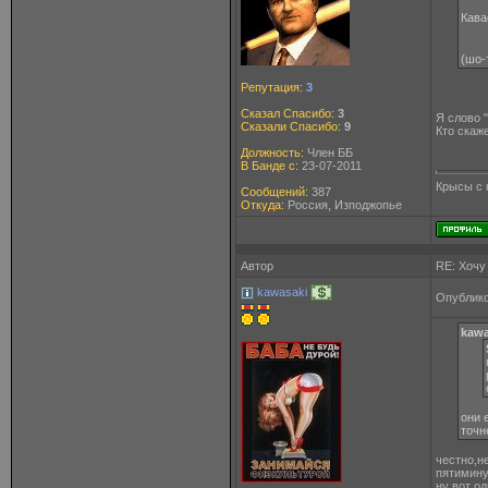
Кава
(шо-
Репутация:
3
Сказал Спасибо:
3
Я слово 
Сказали Спасибо:
9
Кто скаже
Должность:
Член ББ
В Банде с:
23-07-2011
Крысы с 
Сообщений:
387
Откуда:
Россия, Изподжопье
Автор
RE: Хочу
kawasaki
Опублико
kawa
они 
точн
честно,н
пятимину
ну вот од