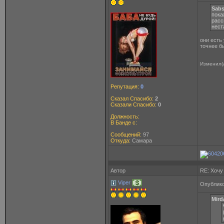
Sabs
пока
расс
нест
они есть
точнее б
Изменил(
Репутация:
0
Сказал Спасибо:
2
Сказали Спасибо:
0
Должность:
В Банде с:
Сообщений:
97
Откуда:
Самара
Автор
RE: Хочу
Viper
Опублико
Mird