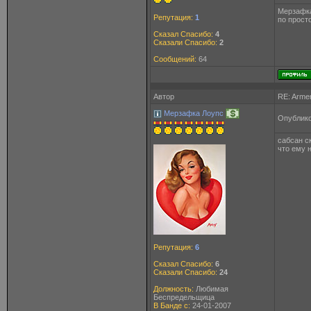
Мерзафка
Репутация:
1
по прост
Сказал Спасибо:
4
Сказали Спасибо:
2
Сообщений:
64
Автор
RE: Arme
Мерзафка Лоупс
Опублико
сабсан ск
что ему н
Репутация:
6
Сказал Спасибо:
6
Сказали Спасибо:
24
Должность:
Любимая
Беспредельщица
В Банде с:
24-01-2007