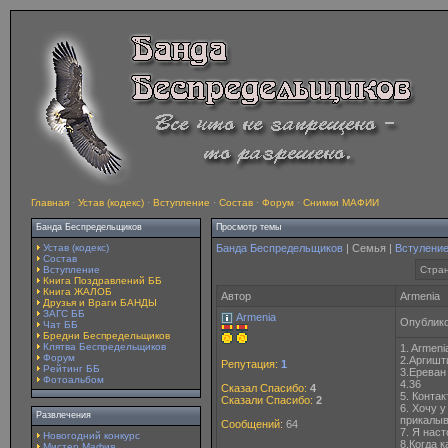
Главная
·
Устав (кодекс)
·
Вступление
·
Состав
·
Форум
·
Снимки МАФИИ
Банда Беспредельщиков
Просмотр темы
Устав (кодекс)
Банда Беспредельщиков
| Семья |
Встулени
Состав
Вступление
Стран
Книга Поздравлений ББ
Книга ЖАЛОБ
Автор
Armenia
Друзья и Враги БАНДЫ
ЗАГС ББ
Armenia
Опублико
Чат ББ
Бредни Беспредельщиков
Клятва Беспредельщиков
1. Armeni
Форум
2.Аргишт
Репутация:
1
Рейтинг ББ
3.Ереван
Фотоальбом
4.36
Сказал Спасибо:
4
5. Конта
Сказали Спасибо:
2
6. Хочу 
Развлечения
прикалыв
Сообщений:
64
7. Я наст
Новогодний конкурс
8.Когда 
Мистер Мафия