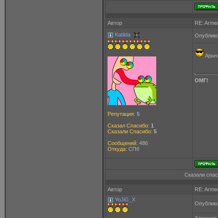
Автор
RE: Arme
Katilda
Опублико
Арыч
ОМГ!
Репутация:
5
Сказал Спасибо:
1
Сказали Спасибо:
5
Сообщений:
486
Откуда:
СПб
Сказали спас
Автор
RE: Arme
YoJiG_X
Опублико