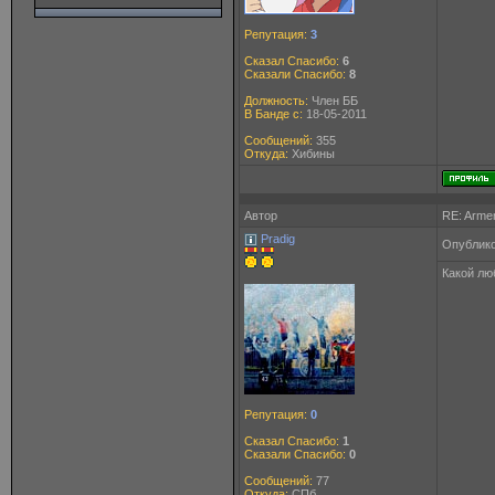
Репутация:
3
Сказал Спасибо:
6
Сказали Спасибо:
8
Должность:
Член ББ
В Банде с:
18-05-2011
Сообщений:
355
Откуда:
Хибины
Автор
RE: Arme
Pradig
Опублико
Какой лю
Репутация:
0
Сказал Спасибо:
1
Сказали Спасибо:
0
Сообщений:
77
Откуда:
СПб