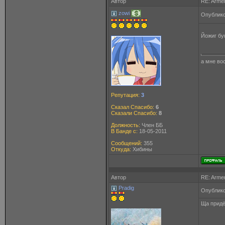
Автор
RE: Arme
zowi
Опублико
Йожиг бу
а мне вос
Репутация:
3
Сказал Спасибо:
6
Сказали Спасибо:
8
Должность:
Член ББ
В Банде с:
18-05-2011
Сообщений:
355
Откуда:
Хибины
Автор
RE: Arme
Pradig
Опублико
Ща придё