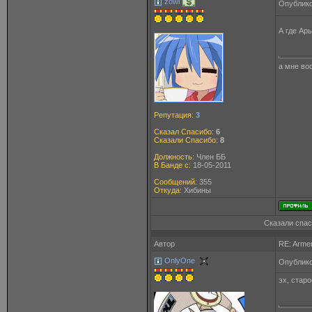
zowi
Опублико
А где Ар
а мне вос
Репутация:
3
Сказал Спасибо:
6
Сказали Спасибо:
8
Должность:
Член ББ
В Банде с:
18-05-2011
Сообщений:
355
Откуда:
Хибины
Сказали спас
Автор
RE: Arme
OnlyOne
Опублико
эх, стар