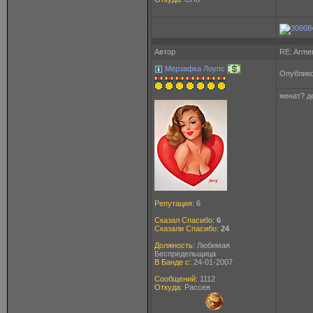
Автор
RE: Arme
Мерзафка Лоупс
Опублико
женат? д
Репутация:
6
Сказал Спасибо:
6
Сказали Спасибо:
24
Должность:
Любимая
Беспредельщица
В Банде с:
24-01-2007
Сообщений:
1112
Откуда:
Рассея