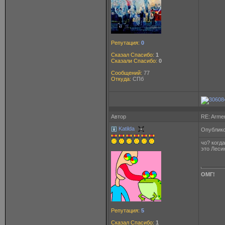
Репутация:
0
Сказал Спасибо:
1
Сказали Спасибо:
0
Сообщений:
77
Откуда:
СПб
Автор
RE: Arme
Katilda
Опублико
чо? когда
это Леси
ОМГ!
Репутация:
5
Сказал Спасибо:
1