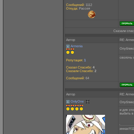
Сообщений:
1112
Откуда:
Рассея
Сказали спас
Автор
RE: Arme
Armenia
Опублико
сволочь 
Репутация:
1
Сказал Спасибо:
4
Сказали Спасибо:
2
Сообщений:
64
Автор
RE: Arme
OnlyOne
Опублико
и для эт
выбить в 
иннах!!!1