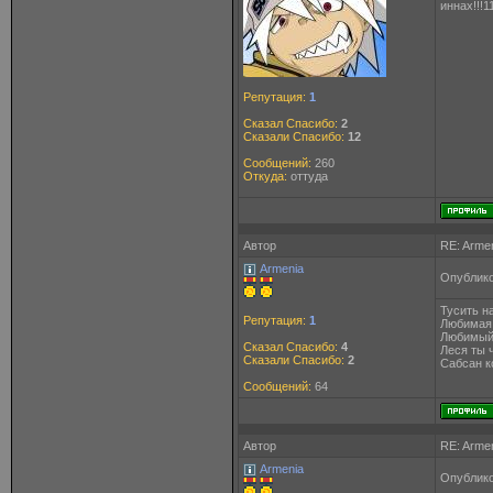
иннах!!!1
Репутация:
1
Сказал Спасибо:
2
Сказали Спасибо:
12
Сообщений:
260
Откуда:
оттуда
Автор
RE: Arme
Armenia
Опублико
Тусить н
Репутация:
1
Любимая 
Любимый 
Сказал Спасибо:
4
Леся ты 
Сказали Спасибо:
2
Сабсан к
Сообщений:
64
Автор
RE: Arme
Armenia
Опублико