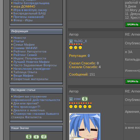
работой 
Найти Беспредельщика
9.Днем
игра ДОМИНО
Игра в весёлую сказку
10.Могу 
Беспредельный БАШ
11. Деву
Причины наказаний
12. Крес
Флеш - Игры
Информация
Автор
RE: Arme
Новости
YoJiG_X
Статьи
Опублико
Семьи Мафии
Снимки МАФИИ
Рейтинг Авторитетов
я ЗА
Рейтинг Семей
Репутация:
0
Индекс Популярности
Катильда
Лучший Новичок Мафии
Сказал Спасибо:
0
Часто Задаваемые Вопросы
Сказали Спасибо:
4
Начисление очков/денег
Изменил(
Таблица Опыта
Сообщений:
151
Вещи Мафии
Секретные материалы
Последние статьи
Автор
RE: Arme
Мафия как отражение
zowi
Опублико
современной действительности
Для или против?
Что происходит?!
Диалоги о животных.
Армения,
Стажерство глазами бывшего
стажера Фаталиста
а мне вос
Наши Значки