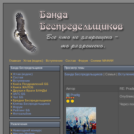
Главная
·
Устав (кодекс)
·
Вступление
·
Состав
·
Форум
·
Снимки МАФИИ
Банда Беспредельщиков
Просмотр темы
Устав (кодекс)
Банда Беспредельщиков
| Семья |
Встулени
Состав
Вступление
Книга Поздравлений ББ
Книга ЖАЛОБ
Автор
RE: Pradi
Друзья и Враги БАНДЫ
ЗАГС ББ
Pradig
Опублико
Чат ББ
Бредни Беспредельщиков
Клятва Беспредельщиков
Через по
Форум
Рейтинг ББ
Фотоальбом
Развлечения
Новогодний конкурс
Мистер Мафия