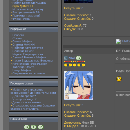
Найти Беспредельщика
игра ДОМИНО
Репутация:
0
Игра в весёлую сказку
Беспредельный БАШ
Сказал Спасибо:
1
Причины наказаний
Сказали Спасибо:
0
Флеш - Игры
Сообщений:
77
Откуда:
СПб
Информация
Новости
Статьи
Семьи Мафии
Снимки МАФИИ
Рейтинг Авторитетов
Автор
RE: Pradi
Рейтинг Семей
Индекс Популярности
Лучший Новичок Мафии
zowi
Опублико
Часто Задаваемые Вопросы
Начисление очков/денег
Таблица Опыта
Вещи Мафии
Надо Пра
Секретные материалы
Последние статьи
Мафия как отражение
современной действительности
а мне вос
Для или против?
Что происходит?!
Диалоги о животных.
Репутация:
3
Стажерство глазами бывшего
стажера Фаталиста
Сказал Спасибо:
6
Сказали Спасибо:
8
Наши Значки
Должность:
Член ББ
В Банде с:
18-05-2011