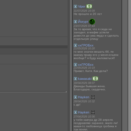
Viper
31/07/2026 16:09
Не прошло и 20 лет
Йогурт
23/07/2026 07:43
За то время, что я сюда не
заходил, в мафке успели
довести до ума якудз и сделать
отдельную улицу
ххГРОБхх
21/05/2026 10:20
го мне значок вешать бб, по
какому праву его у меня изъяли
вообще? я буду жаловаться!!
ххГРОБхх
21/05/2026 10:19
Привет, Катя. Как дела?
kawasaki
30/04/2026 08:07
Дважды бывшая жена.
Благодарю, сердечно.
Hayken
28/04/2026 10:32
с др!
Hayken
27/04/2026 10:36
у тебя завтра др 28 апреля.
поздравляю заранее, мало ли!
какая-то любовница гробика я
так понял.