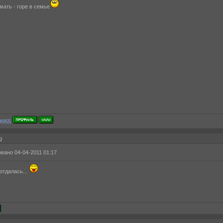
мать - горе в семье
g
вано 04-04-2011 01:17
отдалась...