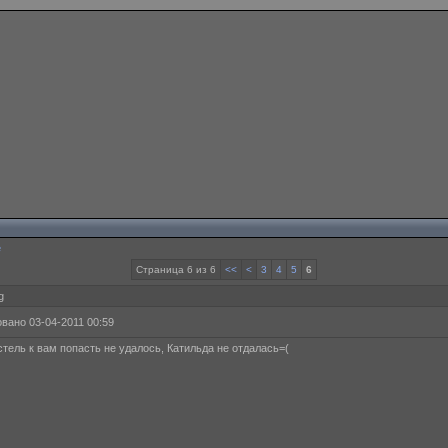
е
Страница 6 из 6
<<
<
3
4
5
6
g
вано 03-04-2011 00:59
стель к вам попасть не удалось, Катильда не отдалась=(