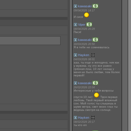
kawasaki
09/04/2026 14:17
И сися
Viper
08/04/2026 20:29
Пися!
kawasaki
30/03/2026 20:50
Я в тебе не сомневалась
Hayken
04/03/2026 08:01
ааа, ты еще и женщина, ник как
у мужика. ну это все равно
грязная лош, 10 лет назад у
меня не было любви, тем более
первой!
kawasaki
26/02/2026 22:04
Интересные у тебя вопросы
спустя 10 лет
Твоя первая
любовь. Твой первый влажный
сон. Мой голос ты слышишь в
шуме ветра, свет моих глаз ты
видишь смотря на солнце.
Hayken
08/02/2026 20:17
ты кто еп