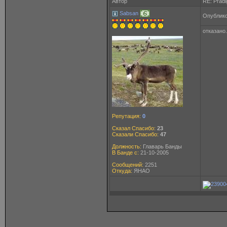
Автор
RE: Pradi
Sabsan
Опублико
отказано.
Репутация:
0
Сказал Спасибо:
23
Сказали Спасибо:
47
Должность:
Главарь Банды
В Банде с:
21-10-2005
Сообщений:
2251
Откуда:
ЯНАО