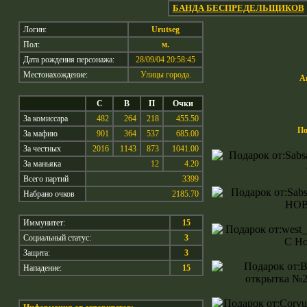
БАНДА БЕСПРЕДЕЛЬЩИКОВ
Логин:
Urutseg
Пол:
м.
Дата рождения персонажа:
28/09/04 20:58:45
Местонахождение:
Улицы города.
А
С
В
П
Очки
За комиссара
482
264
218
455.50
По
За мафию
901
364
537
685.00
За честных
2016
1143
873
1041.00
За маньяка
12
4.20
Всего партий
3399
Набрано очков
2185.70
Иммунитет:
15
Социальный статус:
3
Защита:
3
Нападение:
15