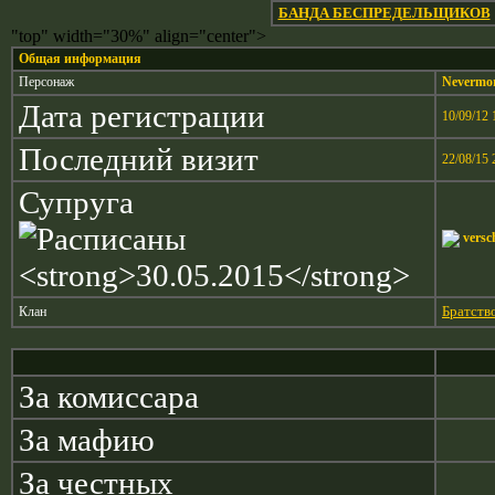
БАНДА БЕСПРЕДЕЛЬЩИКОВ
"top" width="30%" align="center">
Общая информация
Персонаж
Nevermo
Дата регистрации
10/09/12 
Последний визит
22/08/15 
Супруга
versc
Братств
Клан
За комиссара
За мафию
За честных