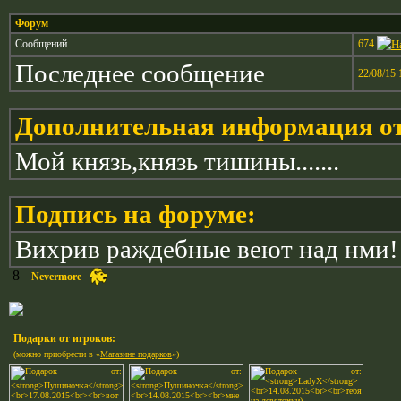
Форум
674
Сообщений
Последнее сообщение
22/08/15 
Дополнительная информация от
Мой князь,князь тишины.......
Подпись на форуме:
Вихрив раждебные веют над нми!
8
Nevermore
Подарки от игроков:
(можно приобрести в «
Магазине подарков
»)