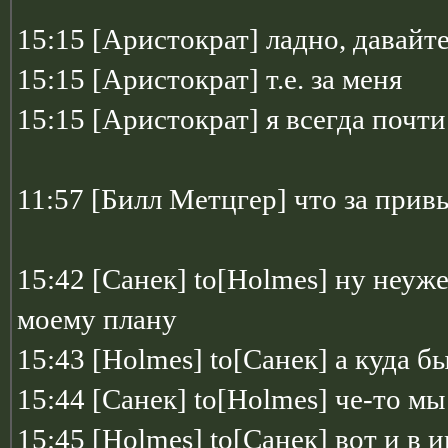
15:15 [Аристократ] ладно, давайт
15:15 [Аристократ] т.е. за меня
15:15 [Аристократ] я всегда поч
11:57 [Билл Метцгер] что за при
15:42 [Санек] to[Holmes] ну неуж
моему плану
15:43 [Holmes] to[Санек] а куда б
15:44 [Санек] to[Holmes] че-то мы
15:45 [Holmes] to[Санек] вот и в и