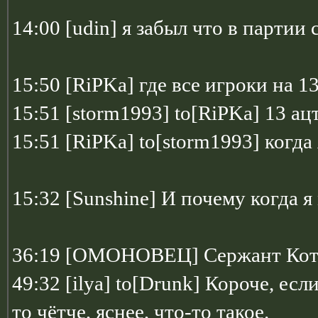
14:00 [udin] я забыл что в партии 
15:50 [RiPKa] где все игроки на 1
15:51 [storm1993] to[RiPKa] 13 ац
15:51 [RiPKa] to[storm1993] когда 
15:32 [Sunshine] И почему когда я
36:19 [ОМОНОВЕЦ] Сержант Кот 
49:32 [ilya] to[Drunk] Короче, есл
то чётче, яснее, что-то такое.