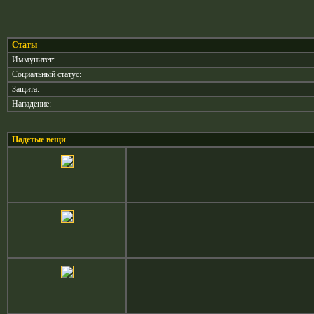
Статы
Иммунитет:
Социальный статус:
Защита:
Нападение:
Надетые вещи