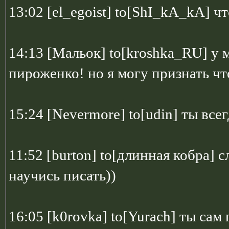
13:02 [el_egoist] to[ShI_kA_kA] ч
14:13 [Мальок] to[kroshka_RU] у 
пироженко! но я могу признать чт
15:24 [Nevermore] to[udin] ты вс
11:52 [burton] to[длинная кобра]
научись писать))
16:05 [k0rovka] to[Yurach] ты сам