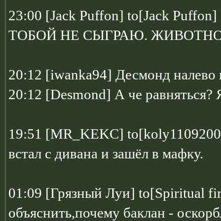
23:00 [Jack Puffon] to[Jack Puf
ТОБОЙ НЕ СЫГРАЮ. ЖИВОТН
20:12 [iwanka94] Десмонд налево п
20:12 [Desmond] А че равняться? 
19:51 [MR_KEKC] to[koly11092003
встал с дивана и зашёл в мафку.
01:09 [Грязный Луи] to[Spiritual f
объяснить,почему баклан - оскорб