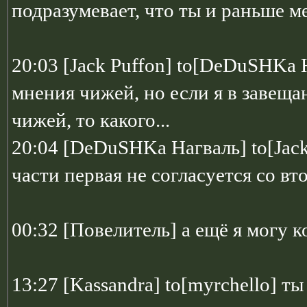
подразумевает, что ты и раньше м
20:03 [Jack Puffon] to[DeDuSHKa 
мнения чижей, но если я в завеща
чижей, то какого...
20:04 [DeDuSHKa Нагваль] to[Jack
части первая не согласуется со вт
00:32 [Повелитель] а ещё я могу 
13:27 [Kassandra] to[myrchello] 