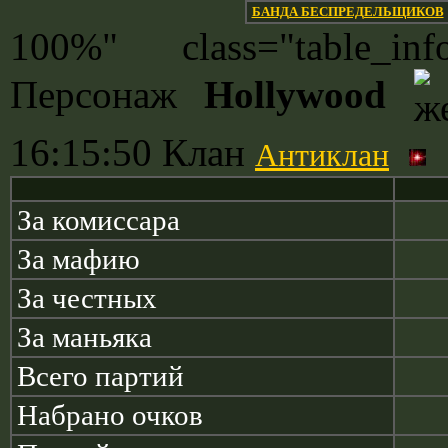
БАНДА БЕСПРЕДЕЛЬЩИКОВ
100%" class="table_
Персонаж
Hollywood
16:15:50 Клан
Антиклан
За комиссара
За мафию
За честных
За маньяка
Всего партий
Набрано очков