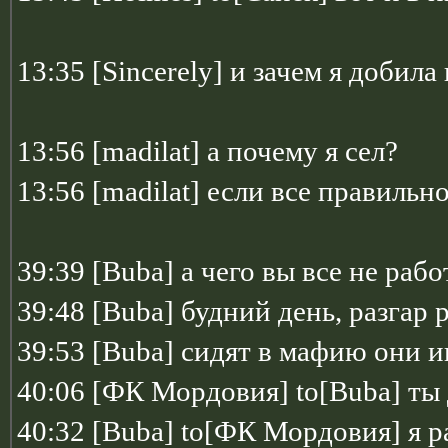
13:35 [Sincerely] и зачем я добила
13:56 [madilat] а почему я сел?
13:56 [madilat] если все правильн
39:39 [Buba] а чего вы все не рабо
39:48 [Buba] будний день, разгар 
39:53 [Buba] сидят в мафию они 
40:06 [ФК Мордовия] to[Buba] ты
40:32 [Buba] to[ФК Мордовия] я р