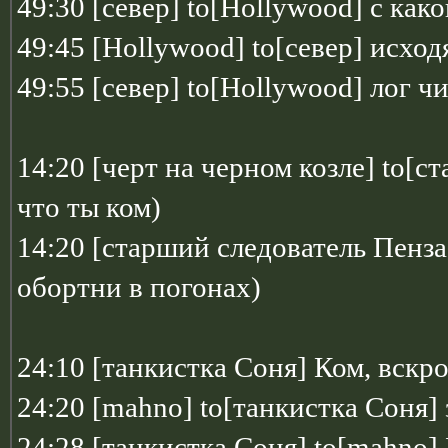
49:30 [север] to[Hollywood] с како
49:45 [Hollywood] to[север] исход
49:55 [север] to[Hollywood] лог ч
14:20 [черт на черном козле] to[ст
что ты ком)
14:20 [старший следователь Пенза]
обортни в погонах)
24:10 [танкистка Соня] Ком, вскр
24:20 [mahno] to[танкистка Соня]
24:28 [танкистка Соня] to[mahno]