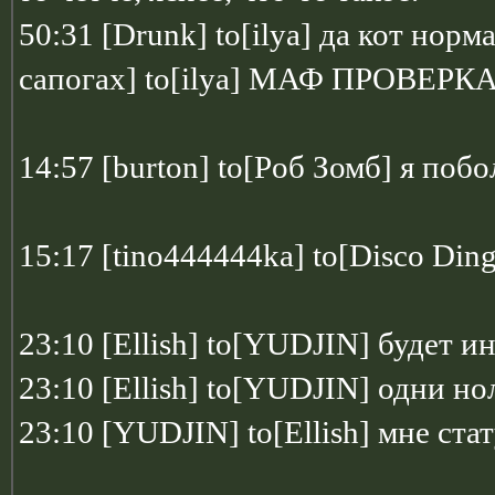
50:31 [Drunk] to[ilya] да кот норм
сапогах] to[ilya] МАФ ПРОВЕРК
14:57 [burton] to[Pоб Зомб] я поб
15:17 [tino444444ka] to[Disco Din
23:10 [Ellish] to[YUDJIN] будет и
23:10 [Ellish] to[YUDJIN] одни н
23:10 [YUDJIN] to[Ellish] мне ста