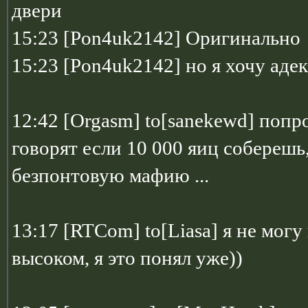
двери
15:23 [Pon4uk2142] Оригинально
15:23 [Pon4uk2142] но я хочу адек
12:42 [Orgasm] to[sanekewd] попро
говорят если 10 000 яиц соберешь,
безпонтовую мафию ...
13:17 [RTCom] to[Liasa] я не мог
высоком, я это понял уже))