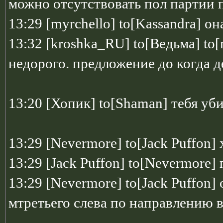
можно отсутствовать пол партии 
13:29 [myrchello] to[Kassandra] о
13:32 [kroshka_RU] to[Ведьма] to[
недорого. предложение до когда 
13:20 [Хопик] to[Shaman] тебя уб
13:29 [Nevermore] to[Jack Puffon]
13:29 [Jack Puffon] to[Nevermore]
13:29 [Nevermore] to[Jack Puffon]
мтретьего слева по направлению в