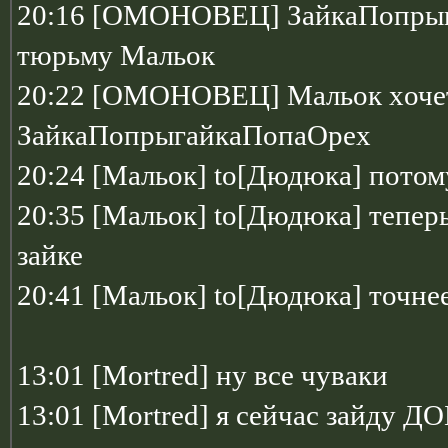
20:16 [ОМОНОВЕЦ] ЗайкаПопрыга
тюрьму Мальок
20:22 [ОМОНОВЕЦ] Мальок xочет
ЗайкаПопрыгайкаПопаОрех
20:24 [Мальок] to[Дюдюка] потому
20:35 [Мальок] to[Дюдюка] теперь
зайке
20:41 [Мальок] to[Дюдюка] точнее
13:01 [Mortred] ну все чуваки
13:01 [Mortred] я сейчас зайду 