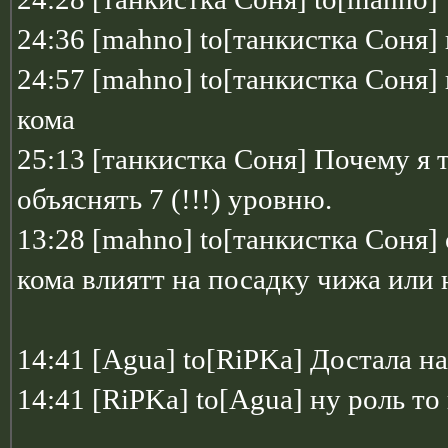
24:36 [mahno] to[танкистка Соня] 
24:57 [mahno] to[танкистка Соня
кома
25:13 [танкистка Соня] Почему я
объяснять 7 (!!!) уровню.
13:28 [mahno] to[танкистка Соня]
кома влиятт на посадку чижа или 
14:41 [Agua] to[RiPKa] Достала н
14:41 [RiPKa] to[Agua] ну роль то