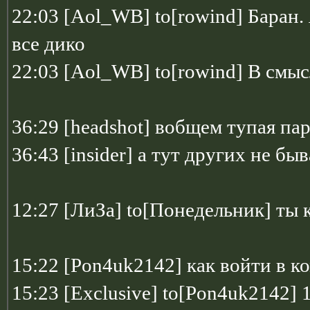
22:03 [Aol_WB] to[rowind] Баран. 
все дико
22:03 [Aol_WB] to[rowind] В смысл
36:29 [headshot] вобщем тупая па
36:43 [insider] а тут других не бы
12:27 [ЛиЗа] to[Понедельник] ты
15:22 [Pon4uk2142] как войти в к
15:23 [Exclusive] to[Pon4uk2142] 