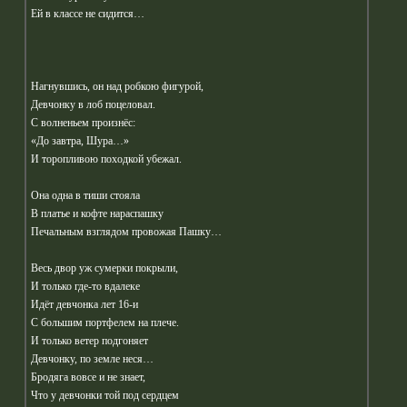
Ей в классе не сидится…
Нагнувшись, он над робкою фигурой,
Девчонку в лоб поцеловал.
С волненьем произнёс:
«До завтра, Шура…»
И торопливою походкой убежал.
Она одна в тиши стояла
В платье и кофте нараспашку
Печальным взглядом провожая Пашку…
Весь двор уж сумерки покрыли,
И только где-то вдалеке
Идёт девчонка лет 16-и
С большим портфелем на плече.
И только ветер подгоняет
Девчонку, по земле неся…
Бродяга вовсе и не знает,
Что у девчонки той под сердцем