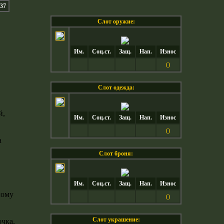
-37
Слот оружие:
Им.
Соц.ст.
Защ.
Нап.
Износ
()
Слот одежда:
Им.
Соц.ст.
Защ.
Нап.
Износ
()
Слот броня:
Им.
Соц.ст.
Защ.
Нап.
Износ
()
Слот украшение: