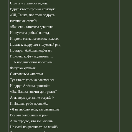
Стоять у стеночки одной.
Вдруг кто-то громко крикнул:
«Эй, Сашка, что твоя подруга
кирпичная стена?»
«Да нет» - ответила девчонка
И опустила робкий взгляд,
И вдоль стены на тонких ножках
Пошла к подругам в шумный ряд.
Но вдруг Алёшка подбегает
И дерзко кофту поднимает…
…А под широким полотном
Фигурка хрупкая
С огромным животом.
Тут кто-то громко рассмеялся
И вдруг Алёшка произнёс:
«Эх, Пашка, значит доигрался?
А ты ведь думал, не всерьёз!»
И Пашка грубо произнёс:
«Я не люблю тебя, ты слышишь?
Всё это было лишь игрой,
А то отродье, что ты носишь,
Не смей приравнивать со мной!»