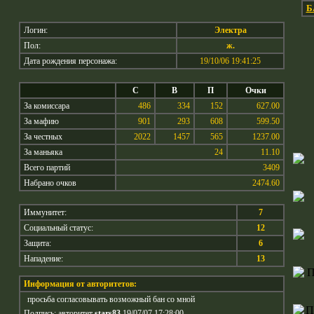
Б
Логин:
Электра
Пол:
ж.
Дата рождения персонажа:
19/10/06 19:41:25
С
В
П
Очки
За комиссара
486
334
152
627.00
За мафию
901
293
608
599.50
За честных
2022
1457
565
1237.00
За маньяка
24
11.10
Всего партий
3409
Набрано очков
2474.60
Иммунитет:
7
Социальный статус:
12
Защита:
6
Нападение:
13
Информация от авторитетов:
просьба согласовывать возможный бан со мной
Подпись: авторитет
stars83
19/07/07 17:28:00