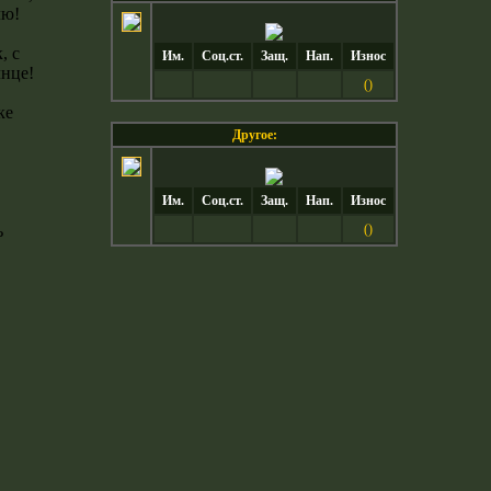
Им.
Соц.ст.
Защ.
Нап.
Износ
()
Другое:
Им.
Соц.ст.
Защ.
Нап.
Износ
()