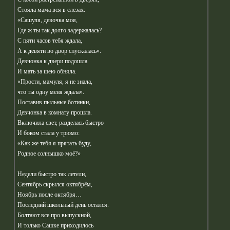
Стояла мама вся в слезах:
«Сашуля, девочка моя,
Где ж ты так долго задержалась?
С пяти часов тебя ждала,
А к девяти во двор спускалась».
Девчонка к двери подошла
И мать за шею обняла.
«Прости, мамуля, я не знала,
что ты одну меня ждала».
Поставив пыльные ботинки,
Девчонка в комнату прошла.
Включила свет, разделась быстро
И боком стала у трюмо:
«Как же тебя я прятать буду,
Родное солнышко моё?»
Недели быстро так летели,
Сентябрь скрылся октябрём,
Ноябрь после октября…
Последний школьный день остался.
Болтают все про выпускной,
И только Сашке приходилось