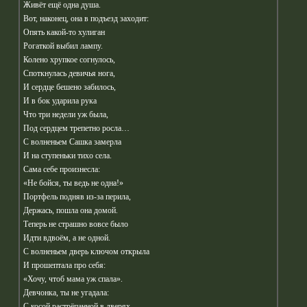
Живёт ещё одна душа.
Вот, наконец, она в подъезд заходит:
Опять какой-то хулиган
Рогаткой выбил лампу.
Колено хрупкое согнулось,
Споткнулась девичья нога,
И сердце бешено забилось,
И в бок ударила рука
Что три недели уж была,
Под сердцем трепетно росла…
С волненьем Сашка замерла
И на ступеньки тихо села.
Сама себе произнесла:
«Не бойся, ты ведь не одна!»
Портфель подняв из-за перила,
Держась, пошла она домой.
Теперь не страшно вовсе было
Идти вдвоём, а не одной.
С волненьем дверь ключом открыла
И прошептала про себя:
«Хочу, чтоб мама уж спала».
Девчонка, ты не угадала:
С косой растрёпанной в дверях,