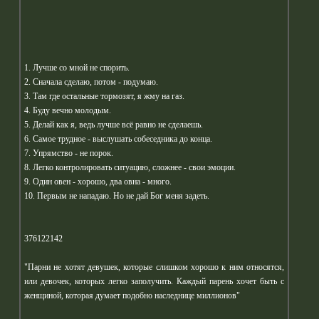
1. Лучше со мной не спорить.
2. Сначала сделаю, потом - подумаю.
3. Там где остальные тормозят, я жму на газ.
4. Буду вечно молодым.
5. Делай как я, ведь лучше всё равно не сделаешь.
6. Самое трудное - выслушать собеседника до конца.
7. Упрямство - не порок.
8. Легко контролировать ситуацию, сложнее - свои эмоции.
9. Один овен - хорошо, два овна - много.
10. Первым не нападаю. Но не дай Бог меня задеть.
376122142
"Парни не хотят девушек, которые слишком хорошо к ним относятся,
или девочек, которых легко заполучить. Каждый парень хочет быть с
женщиной, которая думает подобно наследнице миллионов"