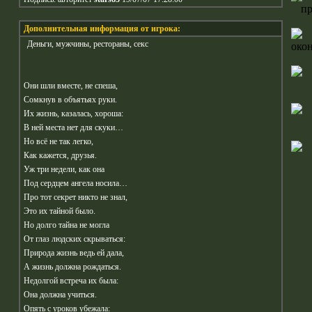
Дополнительная информация от игрока:
Деньги, мужчины, рестораны, секс
Они шли вместе, не спеша,
Сомкнув в объятьях руки.
Их жизнь, казалась, хороша:
В ней места нет для скуки…
Но всё не так легко,
Как кажется, друзья.
Уж три недели, как она
Под сердцем ангела носила…
Про тот секрет никто не знал,
Это их тайной было.
Но долго тайна не могла
От глаз людских скрываться:
Природа жизнь ведь ей дала,
А жизнь должна рождаться.
Недолгой встреча их была:
Она должна учиться.
Опять с уроков убежала: