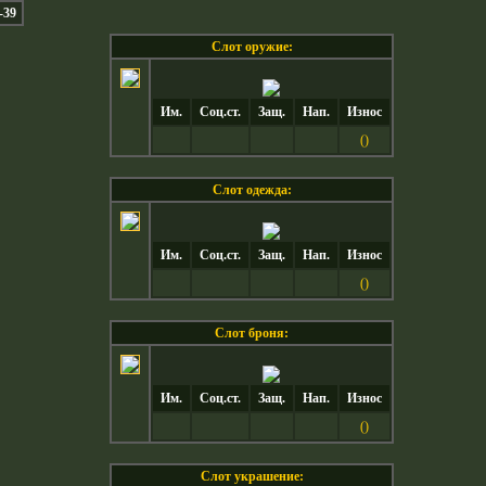
-39
Слот оружие:
Им.
Соц.ст.
Защ.
Нап.
Износ
()
Слот одежда:
Им.
Соц.ст.
Защ.
Нап.
Износ
()
Слот броня:
Им.
Соц.ст.
Защ.
Нап.
Износ
()
Слот украшение: