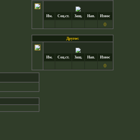
Им.
Соц.ст.
Защ.
Нап.
Износ
()
Другое:
Им.
Соц.ст.
Защ.
Нап.
Износ
()