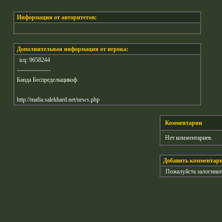
Информация от авторитетов:
Дополнительная информация от игрока:
icq: 9658244
-----------------
Банда Беспредельщикоф
http://mafia.salekhard.net/news.php
Комментарии
Нет комментариев.
Добавить комментар
Пожалуйста залогиньт