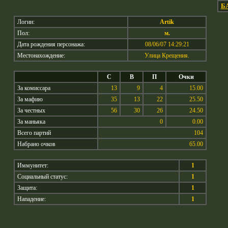
Б
Логин:
Artik
Пол:
м.
Дата рождения персонажа:
08/06/07 14:29:21
Местонахождение:
Улица Крещения.
С
В
П
Очки
За комиссара
13
9
4
15.00
За мафию
35
13
22
25.50
За честных
56
30
26
24.50
За маньяка
0
0.00
Всего партий
104
Набрано очков
65.00
Иммунитет:
1
Социальный статус:
1
Защита:
1
Нападение:
1