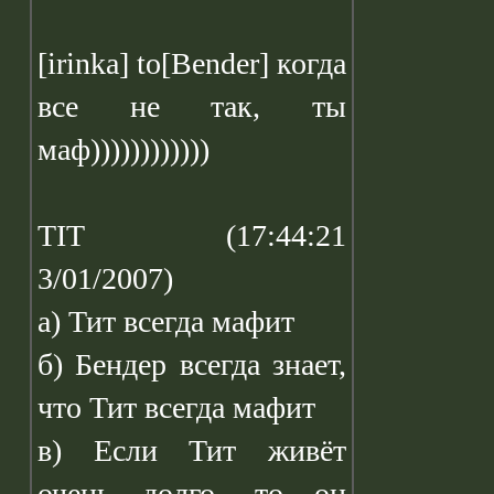
[irinka] to[Bender] когда
все не так, ты
маф))))))))))))
TIT (17:44:21
3/01/2007)
а) Тит всегда мафит
б) Бендер всегда знает,
что Тит всегда мафит
в) Если Тит живёт
очень долго, то он