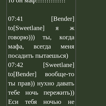
то он маф!!!!!!!!!!!!!!
07:41 [Bender]
to[Sweetlane] я ж
говорю))) ты, когда
мафа, всегда меня
посадить пытаешься)
07:42 [Sweetlane]
to[Bender] вообще-то
ты прав)) нухно давать
тебе ночь пережить))
Еси тебя ночью не