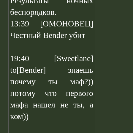
Результаты ночных
беспорядков.
13:39 [ОМОНОВЕЦ]
Честный Bender убит
19:40 [Sweetlane]
to[Bender] знаешь
почему ты маф?))
потому что первого
мафа нашел не ты, а
ком))