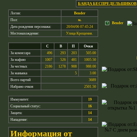
БАНДА БЕСПРЕДЕЛЬЩИКОВ
Логин:
Bender
Пол:
м.
Bender
7
Дата рождения персонажа:
20/04/06 07:45:24
Местонахождение:
Улица Крещения.
С
В
П
Очки
За комиссара
496
293
203
505.00
За мафию
1007
526
481
1005.50
За честных
2186
1278
908
988.00
За маньяка
5
3.00
Всего партий
3689
Набрано очков
2501.50
Иммунитет:
19
Социальный статус:
16
Защита:
14
Нападение:
14
Информация от