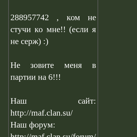
288957742 , ком не
стучи ко мне!! (если я
не серж) :)
Не зовите меня в
партии на 6!!!
Наш сайт:
http://maf.clan.su/
Наш форум:
http://maf.clan.su/forum/