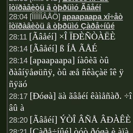
îòïðàâèòü â òþðüìó Ãâåéí
28:04 [ÎÌÎÍÎÂÅÖ]
apaapaapa xî÷åò
îòïðàâèòü â òþðüìó Çàðå÷íûé
[Ãâåéí] ×Î ÏÐÈÑÒÀËÈ
28:11
[Ãâåéí] ß ÍÅ ÃÅÉ
28:14
[apaapaapa] íàôèã òû
28:14
ðàâíÿåøüñÿ, òû æå ñêàçàë îê ÿ
ñÿäó
[Ðóøà] äà ãâåéí êàìåñàð. ÷î
28:17
âû à
[Ãâåéí] ÝÒÎ ÂÑÅ ÂÐÀÊÈ
28:20
[Çàðå÷íûé] òóò ðóøà è àïà
28:21