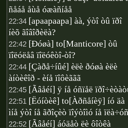
ñåáå åùå óæàñíåå
[apaapaapa] àà, ýòî òû ïðî
22:34
íèõ ãîâîðèëà?
[Ðóøà] to[Manticore] òû
22:42
ïîëóëåâ ïîëóêòî-òî?
[Çàðå÷íûé] èëè ðóøà èëè
22:44
àíòèêîð - èíå ïîôèããã
[Ãâåéí] ÿ íå óñïåë ïðî÷èòàò
22:45
[Ëóíòèê] to[Àðñåíèÿ] íó äà
22:51
ìíå ýòî íå ãðîçèò ïîýòîìó íå ïëà÷ó
[Ãâåéí] áóäåò ëè ôîòêà
22:52