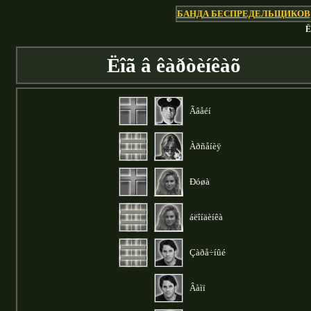
БАНДА БЕСПРЕДЕЛЬЩИКОВ
Ë
Ëîã â êàðòèíêàõ
Ãâåéí
Àðñåíèÿ
Ðóøà
áëîíäèíêà
Çàðå÷íûé
Âàìï