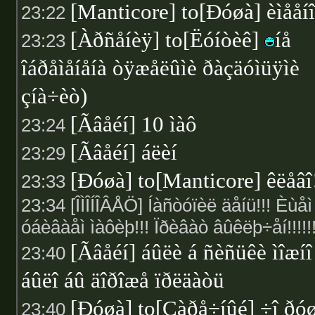
[Manticore] to[Ðóøà] èìååíî
23:22
[Àðñåíèÿ] to[Ëóíòèê]
íå
23:23
îáðåìåíåíà òÿæåëûìè ðàçäóìüÿìè
çíà÷èò)
[Ãâåéí] 10 ìàô
23:24
[Ãâåéí] áëèí
23:29
[Ðóøà] to[Manticore] êëåâî
23:33
23:34 [ÎÌÎÍÎÂÅÖ] Íàñòóïèë äåíü!!! Èùåì
óáèâàåì ìàôèþ!!! Ïðèâàò âûêëþ÷åí!!!!!!
[Ãâåéí] áûëè á ñèñüêè ìîæíî
23:40
áûëî áû äîðîæå ïðëäàòü
[Ðóøà] to[Çàðå÷íûé] ÷î ðó
23:40