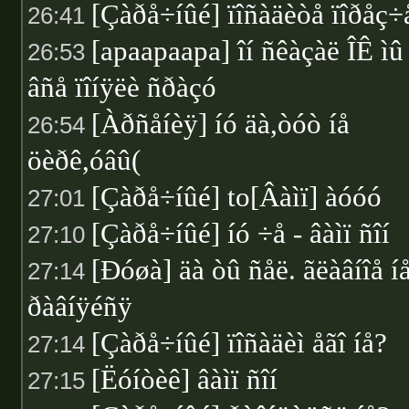
[Çàðå÷íûé] ïîñàäèòå ïîðåç÷
26:41
[apaapaapa] îí ñêàçàë ÎÊ ìû
26:53
âñå ïîíÿëè ñðàçó
[Àðñåíèÿ] íó äà,òóò íå
26:54
öèðê,óâû(
[Çàðå÷íûé] to[Âàìï] àóóó
27:01
[Çàðå÷íûé] íó ÷å - âàìï ñîí
27:10
[Ðóøà] äà òû ñåë. ãëàâíîå í
27:14
ðàâíÿéñÿ
[Çàðå÷íûé] ïîñàäèì åãî íå?
27:14
[Ëóíòèê] âàìï ñîí
27:15