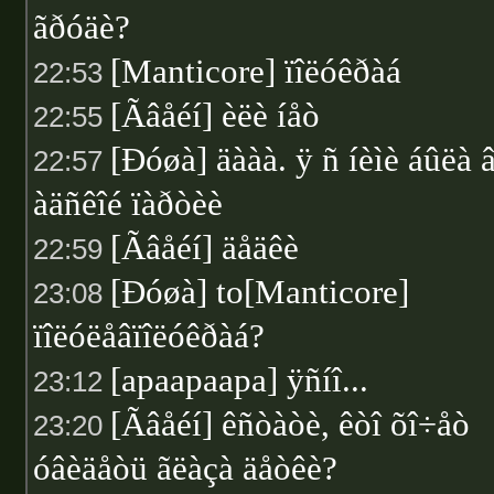
ãðóäè?
[Manticore] ïîëóêðàá
22:53
[Ãâåéí] èëè íåò
22:55
[Ðóøà] äààà. ÿ ñ íèìè áûëà 
22:57
àäñêîé ïàðòèè
[Ãâåéí] äåäêè
22:59
[Ðóøà] to[Manticore]
23:08
ïîëóëåâïîëóêðàá?
[apaapaapa] ÿñíî...
23:12
[Ãâåéí] êñòàòè, êòî õî÷åò
23:20
óâèäåòü ãëàçà äåòêè?