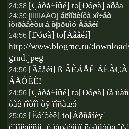
[Çàðå÷íûé] to[Ðóøà] áðåä
24:38
24:39 [ÎÌÎÍÎÂÅÖ]
áëîíäèíêà xî÷åò
îòïðàâèòü â òþðüìó Ãâåéí
[Ðóøà] to[Ãâåéí]
24:56
http://www.blogmc.ru/download
grud.jpeg
[Ãâåéí] ß ÂÈÄÅË ÃËÀÇÀ
24:56
ÄÅÒÊÈ!
[Çàðå÷íûé] to[Ðóøà] íå ùàñ
24:56
òàê ïîòîì òÿ ïîñàæó
[Ëóíòèê] to[Àðñåíèÿ]
25:03
êîìïëåêñû. òùàòåëüíî ñêðûòûå ïðà