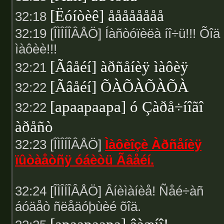
[Ëóíòèê] åååååååå
32:18
32:19 [ÎÌÎÍÎÂÅÖ] Íàñòóïèëà íî÷ü!!! Õîä
ìàôèè!!!
[Ãâåéí] àðñåíèÿ ìàôèÿ
32:21
[Ãâåéí] ÕÀÕÀÕÀÕÀ
32:22
[apaapaapa] ó Çàðå÷íîãî
32:22
àðåñò
32:23 [ÎÌÎÍÎÂÅÖ]
Ìàôèîçè Àðñåíèÿ
ïûòàåòñÿ óáèòü Ãâåéí.
32:24 [ÎÌÎÍÎÂÅÖ] Âíèìàíèå! Ñåé÷àñ
áóäåò ñëåäóþùèé õîä.