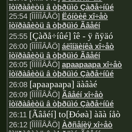
îòïðàâèòü â òþðüìó Çàðå÷íûé
25:54 [ÎÌÎÍÎÂÅÖ]
Ëóíòèê xî÷åò
îòïðàâèòü â òþðüìó Ãâåéí
[Çàðå÷íûé] îê - ÿ ñÿäó
25:55
26:00 [ÎÌÎÍÎÂÅÖ]
áëîíäèíêà xî÷åò
îòïðàâèòü â òþðüìó Ãâåéí
26:05 [ÎÌÎÍÎÂÅÖ]
apaapaapa xî÷åò
îòïðàâèòü â òþðüìó Çàðå÷íûé
[apaapaapa] äàâàé
26:08
26:09 [ÎÌÎÍÎÂÅÖ]
Ãâåéí xî÷åò
îòïðàâèòü â òþðüìó Çàðå÷íûé
[Ãâåéí] to[Ðóøà] àãà íåò
26:11
26:12 [ÎÌÎÍÎÂÅÖ]
Àðñåíèÿ xî÷åò