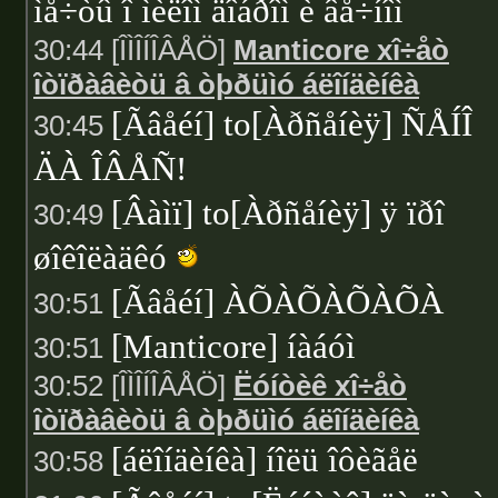
ìå÷òû î ìèëîì äîáðîì è âå÷íîì
30:44 [ÎÌÎÍÎÂÅÖ]
Manticore xî÷åò
îòïðàâèòü â òþðüìó áëîíäèíêà
[Ãâåéí] to[Àðñåíèÿ] ÑÅÍÎ
30:45
ÄÀ ÎÂÅÑ!
[Âàìï] to[Àðñåíèÿ] ÿ ïðî
30:49
øîêîëàäêó
[Ãâåéí] ÀÕÀÕÀÕÀÕÀ
30:51
[Manticore] íàáóì
30:51
30:52 [ÎÌÎÍÎÂÅÖ]
Ëóíòèê xî÷åò
îòïðàâèòü â òþðüìó áëîíäèíêà
[áëîíäèíêà] íîëü îôèãåë
30:58