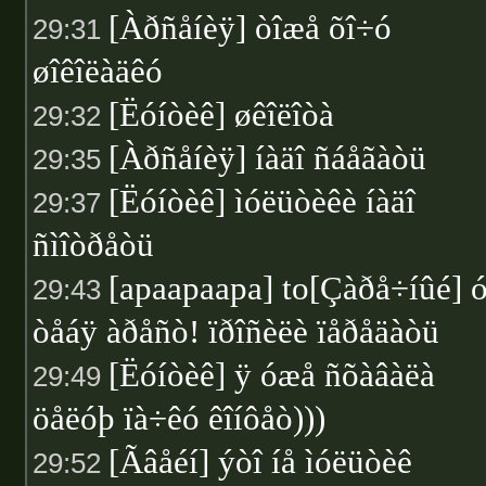
[Àðñåíèÿ] òîæå õî÷ó
29:31
øîêîëàäêó
[Ëóíòèê] øêîëîòà
29:32
[Àðñåíèÿ] íàäî ñáåãàòü
29:35
[Ëóíòèê] ìóëüòèêè íàäî
29:37
ñìîòðåòü
[apaapaapa] to[Çàðå÷íûé] 
29:43
òåáÿ àðåñò! ïðîñèëè ïåðåäàòü
[Ëóíòèê] ÿ óæå ñõàâàëà
29:49
öåëóþ ïà÷êó êîíôåò)))
[Ãâåéí] ýòî íå ìóëüòèê
29:52