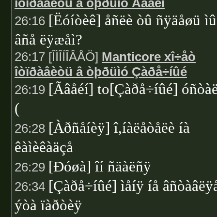
îòïðàâèòü â òþðüìó Ãâåéí
[Ëóíòèê] åñëè òû ñÿäåøü ìû
26:16
âñå ëÿæåì?
26:17 [ÎÌÎÍÎÂÅÖ]
Manticore xî÷åò
îòïðàâèòü â òþðüìó Çàðå÷íûé
[Ãâåéí] to[Çàðå÷íûé] óñòà
26:19
(
[Àðñåíèÿ] î,íàëåòåëè íà
26:28
êàìèêàäçå
[Ðóøà] îí ñäàëñÿ
26:29
[Çàðå÷íûé] ìåíÿ íå âñòàâëÿ
26:34
ýòà ïàðòèÿ