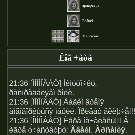
apaapaapa
Ëóíòèê
Manticore
Ëîã ÷àòà
21:36 [ÎÌÎÍÎÂÅÖ] Ìèíóòî÷êó,
ðàñïðåäåëÿåì ðîëè.
21:36 [ÎÌÎÍÎÂÅÖ] Äàäèì âðåìÿ
äîãîâîðèòüñÿ ìàôèè. Ïðèâàò âêëþ÷åí!!
21:36 [ÎÌÎÍÎÂÅÖ] Èãðà íà÷àëàñü!!! Â
èãðå ó÷àñòâóþò:
Ãâåéí
,
Àðñåíèÿ
,