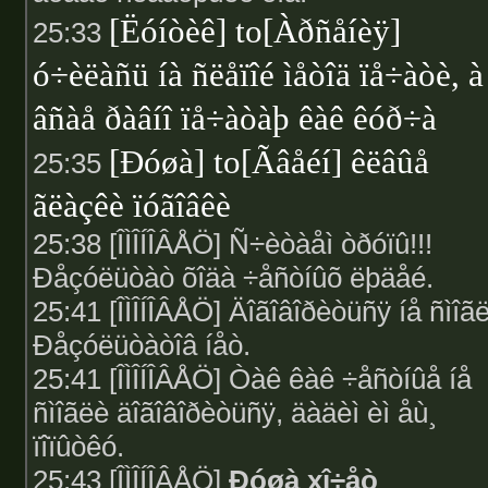
[Ëóíòèê] to[Àðñåíèÿ]
25:33
ó÷èëàñü íà ñëåïîé ìåòîä ïå÷àòè, à
âñàå ðàâíî ïå÷àòàþ êàê êóð÷à
[Ðóøà] to[Ãâåéí] êëâûå
25:35
ãëàçêè ïóãîâêè
25:38 [ÎÌÎÍÎÂÅÖ] Ñ÷èòàåì òðóïû!!!
Ðåçóëüòàò õîäà ÷åñòíûõ ëþäåé.
25:41 [ÎÌÎÍÎÂÅÖ] Äîãîâîðèòüñÿ íå ñìîã
Ðåçóëüòàòîâ íåò.
25:41 [ÎÌÎÍÎÂÅÖ] Òàê êàê ÷åñòíûå íå
ñìîãëè äîãîâîðèòüñÿ, äàäèì èì åù¸
ïîïûòêó.
25:43 [ÎÌÎÍÎÂÅÖ]
Ðóøà xî÷åò