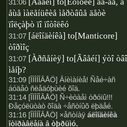
[Ãâåéí] to[Ëóíòèê] äà-äà, à
31:06
åùå ìàëåíüêèå ìåðòâûå äåòè
ïîëçàþò ïî ïîòîëêó
[áëîíäèíêà] to[Manticore]
31:07
òîðìîç
[Àðñåíèÿ] to[Ãâåéí] ýòî òâ
31:07
ìåíþ?
31:09 [ÎÌÎÍÎÂÅÖ] Âíèìàíèå! Ñåé÷àñ
áóäåò ñëåäóþùèé õîä.
31:14 [ÎÌÎÍÎÂÅÖ] Ñ÷èòàåì òðóïû!!!
Ðåçóëüòàò õîäà ÷åñòíûõ ëþäåé.
31:16 [ÎÌÎÍÎÂÅÖ] ×åñòíàÿ
áëîíäèíêà
îòïðàâëåíà â òþðüìó.