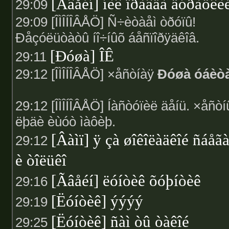
[Ãâåéí] íèê ïðàâäà äóðàöêè
29:09
29:09 [ÎÌÎÍÎÂÅÖ] Ñ÷èòàåì òðóïû!
Ðåçóëüòàòû íî÷íûõ áåñïîðÿäêîâ.
[Ðóøà] ÎÊ
29:11
29:12 [ÎÌÎÍÎÂÅÖ] ×åñòíàÿ
Ðóøà óáèò
29:12 [ÎÌÎÍÎÂÅÖ] Íàñòóïèë äåíü. ×åñòí
ëþäè èùóò ìàôèþ.
[Âàìï] ÿ çà øîêîëàäêîé ñáåã
29:12
è òîëüêî
[Ãâåéí] ëóíòèê õóþíòèê
29:16
[Ëóíòèê] ýýýý
29:19
[Ëóíòèê] ñàì òû òàêîé
29:25