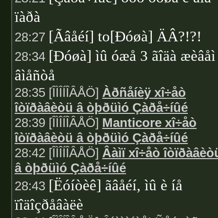
ïàðà
[Ãâåéí] to[Ðóøà] ÄÂ?!?!
28:27
[Ðóøà] ìû óæå 3 ãîäà æèâåì
28:34
âìåñòå
28:35 [ÎÌÎÍÎÂÅÖ]
Àðñåíèÿ xî÷åò
îòïðàâèòü â òþðüìó Çàðå÷íûé
28:39 [ÎÌÎÍÎÂÅÖ]
Manticore xî÷åò
îòïðàâèòü â òþðüìó Çàðå÷íûé
28:42 [ÎÌÎÍÎÂÅÖ]
Âàìï xî÷åò îòïðàâèò
â òþðüìó Çàðå÷íûé
[Ëóíòèê] ãâåéí, ìû è íå
28:43
ïîäîçðåâàëè