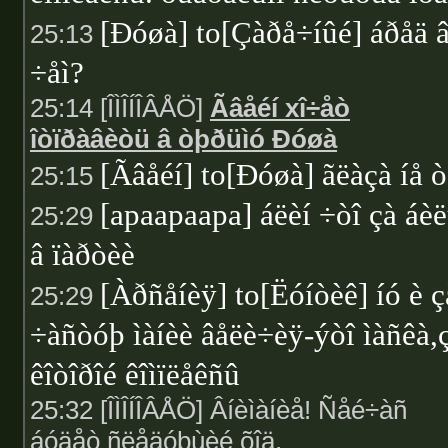
[Ðóøà] to[Çàðå÷íûé] áðåä 
25:13
÷åì?
25:14 [ÎÌÎÍÎÂÅÖ]
Ãâåéí xî÷åò
îòïðàâèòü â òþðüìó Ðóøà
[Ãâåéí] to[Ðóøà] ãëàçà íå 
25:15
[apaapaapa] áëèí ÷òî çà áè
25:29
â ïàðòèè
[Àðñåíèÿ] to[Ëóíòèê] íó è ç
25:29
÷àñòóþ ìàíèè âåëè÷èÿ-ýòî ìàñêà,
êîòîðîé êîìïëåêñû
25:32 [ÎÌÎÍÎÂÅÖ] Âíèìàíèå! Ñåé÷àñ
áóäåò ñëåäóþùèé õîä.