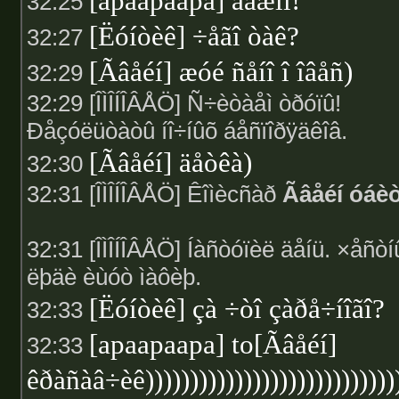
[apaapaapa] âàæíî!
32:25
[Ëóíòèê] ÷åãî òàê?
32:27
[Ãâåéí] æóé ñåíî î îâåñ)
32:29
32:29 [ÎÌÎÍÎÂÅÖ] Ñ÷èòàåì òðóïû!
Ðåçóëüòàòû íî÷íûõ áåñïîðÿäêîâ.
[Ãâåéí] äåòêà)
32:30
32:31 [ÎÌÎÍÎÂÅÖ] Êîìècñàð
Ãâåéí óáè
32:31 [ÎÌÎÍÎÂÅÖ] Íàñòóïèë äåíü. ×åñòí
ëþäè èùóò ìàôèþ.
[Ëóíòèê] çà ÷òî çàðå÷íîãî?
32:33
[apaapaapa] to[Ãâåéí]
32:33
êðàñàâ÷èê)))))))))))))))))))))))))))))