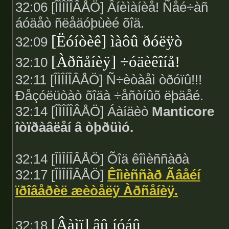
32:06 [ÎÌÎÍÎÂÅÖ] Âíèìàíèå! Ñåé÷àñ
áóäåò ñëåäóþùèé õîä.
[Ëóíòèê] ìàôû ðóëÿò
32:09
[Àðñåíèÿ] ÷óäèêîíå!
32:10
32:11 [ÎÌÎÍÎÂÅÖ] Ñ÷èòàåì òðóïû!!!
Ðåçóëüòàò õîäà ÷åñòíûõ ëþäåé.
32:14 [ÎÌÎÍÎÂÅÖ] Áàíäèò
Manticore
îòïðàâëåí â òþðüìó.
32:14 [ÎÌÎÍÎÂÅÖ] Õîä êîìèññàðà
32:17 [ÎÌÎÍÎÂÅÖ]
Êîìèññàð Ãâåéí
ïðîâåðèë æèòåëÿ Àðñåíèÿ.
[Âàìï] âû íóáû
32:18