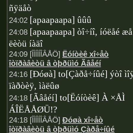
ñÿäåò
[apaapaapa] ûûû
24:02
[apaapaapa] òî÷íî, íóëåé æå
24:08
ëèòü íàäî
24:09 [ÎÌÎÍÎÂÅÖ]
Ëóíòèê xî÷åò
îòïðàâèòü â òþðüìó Ãâåéí
[Ðóøà] to[Çàðå÷íûé] ýòî ìî
24:16
ïàðòèÿ, ìàëûø
[Ãâåéí] to[Ëóíòèê] À ×ÅÌ
24:18
ÁÎËÅÅØÜ!?
24:18 [ÎÌÎÍÎÂÅÖ]
Ðóøà xî÷åò
îòïðàâèòü â òþðüìó Çàðå÷íûé