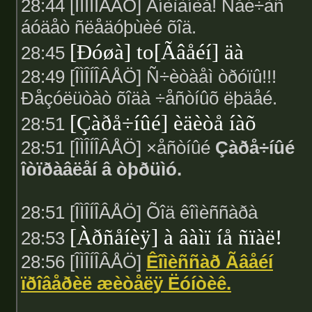
28:44 [ÎÌÎÍÎÂÅÖ] Âíèìàíèå! Ñåé÷àñ
áóäåò ñëåäóþùèé õîä.
[Ðóøà] to[Ãâåéí] äà
28:45
28:49 [ÎÌÎÍÎÂÅÖ] Ñ÷èòàåì òðóïû!!!
Ðåçóëüòàò õîäà ÷åñòíûõ ëþäåé.
[Çàðå÷íûé] èäèòå íàõ
28:51
28:51 [ÎÌÎÍÎÂÅÖ] ×åñòíûé
Çàðå÷íûé
îòïðàâëåí â òþðüìó.
28:51 [ÎÌÎÍÎÂÅÖ] Õîä êîìèññàðà
[Àðñåíèÿ] à âàìï íå ñïàë!
28:53
28:56 [ÎÌÎÍÎÂÅÖ]
Êîìèññàð Ãâåéí
ïðîâåðèë æèòåëÿ Ëóíòèê.