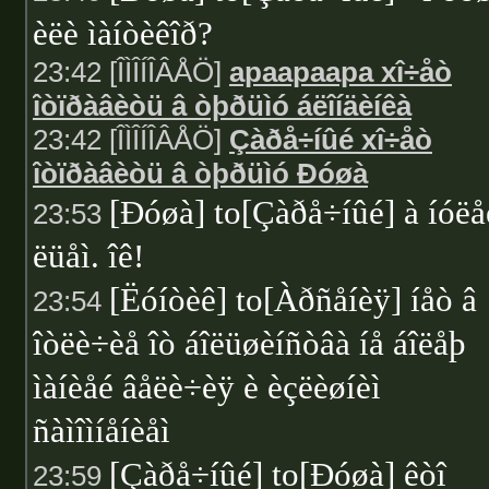
èëè ìàíòèêîð?
23:42 [ÎÌÎÍÎÂÅÖ]
apaapaapa xî÷åò
îòïðàâèòü â òþðüìó áëîíäèíêà
23:42 [ÎÌÎÍÎÂÅÖ]
Çàðå÷íûé xî÷åò
îòïðàâèòü â òþðüìó Ðóøà
[Ðóøà] to[Çàðå÷íûé] à íóëå
23:53
ëüåì. îê!
[Ëóíòèê] to[Àðñåíèÿ] íåò â
23:54
îòëè÷èå îò áîëüøèíñòâà íå áîëåþ
ìàíèåé âåëè÷èÿ è èçëèøíèì
ñàìîìíåíèåì
[Çàðå÷íûé] to[Ðóøà] êòî
23:59