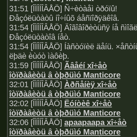
31:51 [ÎÌÎÍÎÂÅÖ] Ñ÷èòàåì òðóïû!
Ðåçóëüòàòû íî÷íûõ áåñïîðÿäêîâ.
31:54 [ÎÌÎÍÎÂÅÖ] Äîãîâîðèòüñÿ íå ñìîã
Ðåçóëüòàòîâ íåò.
31:54 [ÎÌÎÍÎÂÅÖ] Íàñòóïèë äåíü. ×åñòí
ëþäè èùóò ìàôèþ.
31:59 [ÎÌÎÍÎÂÅÖ]
Ãâåéí xî÷åò
îòïðàâèòü â òþðüìó Manticore
32:01 [ÎÌÎÍÎÂÅÖ]
Àðñåíèÿ xî÷åò
îòïðàâèòü â òþðüìó Manticore
32:02 [ÎÌÎÍÎÂÅÖ]
Ëóíòèê xî÷åò
îòïðàâèòü â òþðüìó Manticore
32:06 [ÎÌÎÍÎÂÅÖ]
apaapaapa xî÷åò
îòïðàâèòü â òþðüìó Manticore