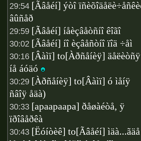
[Ãâåéí] ýòî ïñèõîäåëè÷åñêè
29:54
âûñåð
[Ãâåéí] íåèçâåòñíî êîãî
29:59
[Ãâåéí] íî èçâåñòíî ïîä ÷åì
30:02
[Âàìï] to[Àðñåíèÿ] äåëèòñÿ
30:16
íå áóäó
[Àðñåíèÿ] to[Âàìï] ó ìåíÿ
30:29
ñâîÿ åäà)
[apaapaapa] ðåøàéòå, ÿ
30:33
ïðîâåðêà
[Ëóíòèê] to[Ãâåéí] ìäà...ãäå
30:43