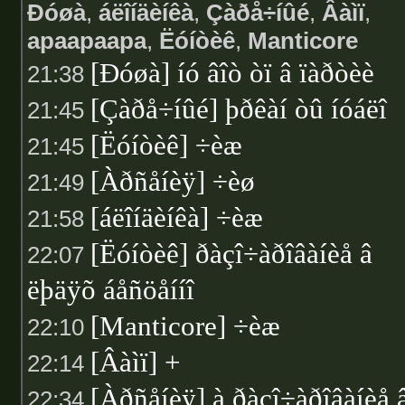
Ðóøà
,
áëîíäèíêà
,
Çàðå÷íûé
,
Âàìï
,
apaapaapa
,
Ëóíòèê
,
Manticore
[Ðóøà] íó âîò òï â ïàðòèè
21:38
[Çàðå÷íûé] þðêàí òû íóáëî
21:45
[Ëóíòèê] ÷èæ
21:45
[Àðñåíèÿ] ÷èø
21:49
[áëîíäèíêà] ÷èæ
21:58
[Ëóíòèê] ðàçî÷àðîâàíèå â
22:07
ëþäÿõ áåñöåííî
[Manticore] ÷èæ
22:10
[Âàìï] +
22:14
[Àðñåíèÿ] à ðàçî÷àðîâàíèå 
22:34