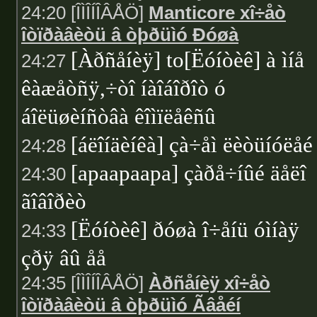
24:20 [ÎÌÎÍÎÂÅÖ]
Manticore xî÷åò
îòïðàâèòü â òþðüìó Ðóøà
[Àðñåíèÿ] to[Ëóíòèê] à ìíå
24:27
êàæåòñÿ,÷òî íàîáîðîò ó
áîëüøèíñòâà êîìïëåêñû
[áëîíäèíêà] çà÷åì ëèòüíóëåé
24:28
[apaapaapa] çàðå÷íûé äåëî
24:30
ãîâîðèò
[Ëóíòèê] ðóøà î÷åíü óìíàÿ
24:33
çðÿ âû åå
24:35 [ÎÌÎÍÎÂÅÖ]
Àðñåíèÿ xî÷åò
îòïðàâèòü â òþðüìó Ãâåéí