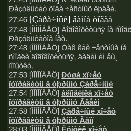
Ðåçóëüòàò õîäà ÷åñòíûõ ëþäåé.
[Çàðå÷íûé] âàìïà òîãäà
27:46
27:48 [ÎÌÎÍÎÂÅÖ] Äîãîâîðèòüñÿ íå ñìîã
Ðåçóëüòàòîâ íåò.
27:48 [ÎÌÎÍÎÂÅÖ] Òàê êàê ÷åñòíûå íå
ñìîãëè äîãîâîðèòüñÿ, äàäèì èì åù¸
ïîïûòêó.
27:53 [ÎÌÎÍÎÂÅÖ]
Ðóøà xî÷åò
îòïðàâèòü â òþðüìó Çàðå÷íûé
27:54 [ÎÌÎÍÎÂÅÖ]
áëîíäèíêà xî÷åò
îòïðàâèòü â òþðüìó Ãâåéí
27:58 [ÎÌÎÍÎÂÅÖ]
Çàðå÷íûé xî÷åò
îòïðàâèòü â òþðüìó Âàìï
28:03 [ÎÌÎÍÎÂÅÖ]
Ëóíòèê xî÷åò