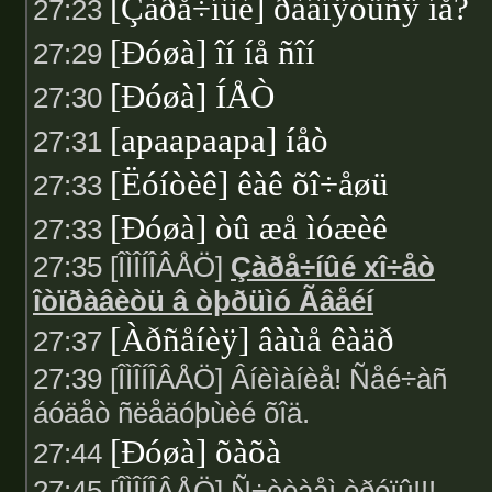
[Çàðå÷íûé] ðàâíÿòüñÿ íå?
27:23
[Ðóøà] îí íå ñîí
27:29
[Ðóøà] ÍÅÒ
27:30
[apaapaapa] íåò
27:31
[Ëóíòèê] êàê õî÷åøü
27:33
[Ðóøà] òû æå ìóæèê
27:33
27:35 [ÎÌÎÍÎÂÅÖ]
Çàðå÷íûé xî÷åò
îòïðàâèòü â òþðüìó Ãâåéí
[Àðñåíèÿ] âàùå êàäð
27:37
27:39 [ÎÌÎÍÎÂÅÖ] Âíèìàíèå! Ñåé÷àñ
áóäåò ñëåäóþùèé õîä.
[Ðóøà] õàõà
27:44
27:45 [ÎÌÎÍÎÂÅÖ] Ñ÷èòàåì òðóïû!!!