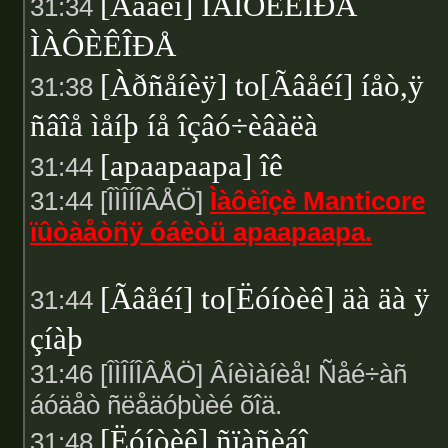
[Ãâåéí] ÌÅÍÒÈÊÎÐÅ
31:34
ÌÀÔÈÊÎÐÅ
[Àðñåíèÿ] to[Ãâåéí] íåò,ÿ
31:38
ñâîå ìåíþ íå îçâó÷èâàëà
[apaapaapa] îê
31:44
31:44 [ÎÌÎÍÎÂÅÖ]
Ìàôèîçè Manticore
ïûòàåòñÿ óáèòü apaapaapa.
[Ãâåéí] to[Ëóíòèê] äà äà ÿ
31:44
çíàþ
31:46 [ÎÌÎÍÎÂÅÖ] Âíèìàíèå! Ñåé÷àñ
áóäåò ñëåäóþùèé õîä.
[Ëóíòèê] ñïàñèáî
31:48