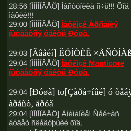
28:56 [ÎÌÎÍÎÂÅÖ] Íàñòóïèëà íî÷ü!!! Õîä
ìàôèè!!!
29:00 [ÎÌÎÍÎÂÅÖ]
Ìàôèîçè Àðñåíèÿ
ïûòàåòñÿ óáèòü Ðóøà.
[Ãâåéí] ËÓÍÒÈÊ ×ÅÑÒÍÀ
29:03
29:04 [ÎÌÎÍÎÂÅÖ]
Ìàôèîçè Manticore
ïûòàåòñÿ óáèòü Ðóøà.
[Ðóøà] to[Çàðå÷íûé] ó òåá
29:04
àðåñò, äðóã
29:04 [ÎÌÎÍÎÂÅÖ] Âíèìàíèå! Ñåé÷àñ
áóäåò ñëåäóþùèé õîä.