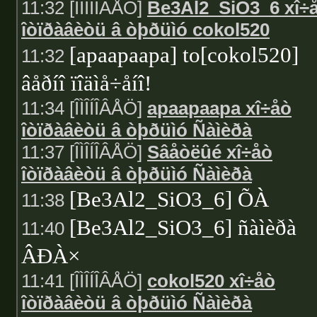
11:32 [ÎÌÎÍÎÂÅÖ]
Be3Al2_SiO3_6 xî÷
îòïðàâèòü â òþðüìó cokol520
[apaapaapa] to[cokol520]
11:32
âåðíî ïîäìå÷åíî!
11:34 [ÎÌÎÍÎÂÅÖ]
apaapaapa xî÷åò
îòïðàâèòü â òþðüìó Ñàìèðà
11:37 [ÎÌÎÍÎÂÅÖ]
Sâåòëûé xî÷åò
îòïðàâèòü â òþðüìó Ñàìèðà
[Be3Al2_SiO3_6] ÕÀ
11:38
[Be3Al2_SiO3_6] ñàìèðà
11:40
ÂÐÀ×
11:41 [ÎÌÎÍÎÂÅÖ]
cokol520 xî÷åò
îòïðàâèòü â òþðüìó Ñàìèðà