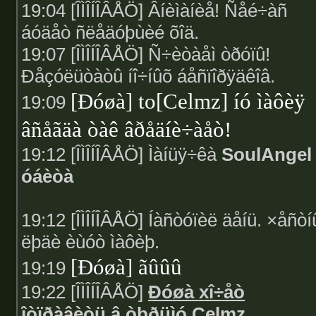
19:04 [ÎÌÎÍÎÂÅÖ] Âíèìàíèå! Ñåé÷àñ
áóäåò ñëåäóþùèé õîä.
19:07 [ÎÌÎÍÎÂÅÖ] Ñ÷èòàåì òðóïû!
Ðåçóëüòàòû íî÷íûõ áåñïîðÿäêîâ.
[Ðóøà] to[Celmz] íó ìàôèÿ
19:09
âñåãäà òàê âðåäíè÷àåò!
19:12 [ÎÌÎÍÎÂÅÖ] Ìàíüÿ÷êà
SoulAngel
óáèòà
19:12 [ÎÌÎÍÎÂÅÖ] Íàñòóïèë äåíü. ×åñòí
ëþäè èùóò ìàôèþ.
[Ðóøà] ãûûû
19:19
19:22 [ÎÌÎÍÎÂÅÖ]
Ðóøà xî÷åò
îòïðàâèòü â òþðüìó Celmz