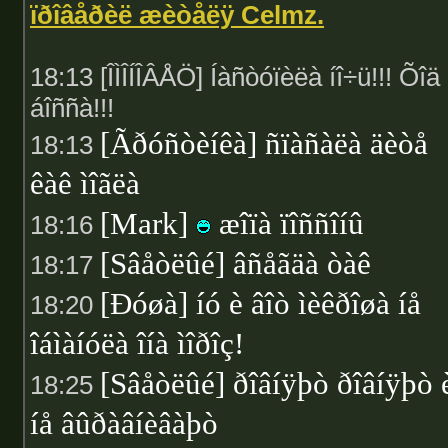
ïðîâåðèë æèòåëÿ Celmz.
18:13 [ÎÌÎÍÎÂÅÖ] Íàñòóïèëà íî÷ü!!! Õîä
áîññà!!!
[Ãðóñòèíêà] ñïàñàëà äèòå
18:13
êàê ìîãëà
[Mark]
æîïà ïîññîíû
18:16
[Sâåòëûé] âñåãäà òàê
18:17
[Ðóøà] íó è âîò ìèêðîøà íå
18:20
îáìàíóëà îíà ìîðîç!
[Sâåòëûé] ðîâíÿþò ðîâíÿþò 
18:25
íå âûðàâíèâàþò