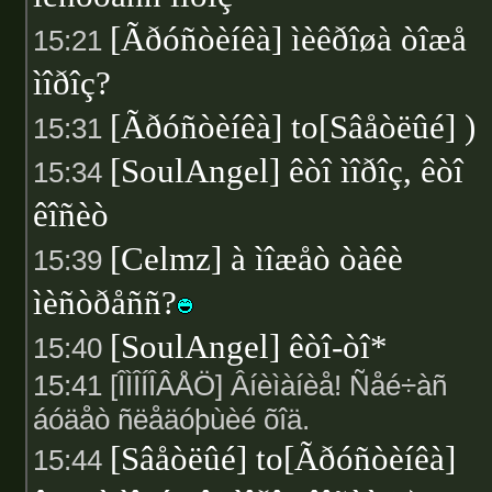
[Ãðóñòèíêà] ìèêðîøà òîæå
15:21
ìîðîç?
[Ãðóñòèíêà] to[Sâåòëûé] )
15:31
[SoulAngel] êòî ìîðîç, êòî
15:34
êîñèò
[Celmz] à ìîæåò òàêè
15:39
ìèñòðåññ?
[SoulAngel] êòî-òî*
15:40
15:41 [ÎÌÎÍÎÂÅÖ] Âíèìàíèå! Ñåé÷àñ
áóäåò ñëåäóþùèé õîä.
[Sâåòëûé] to[Ãðóñòèíêà]
15:44