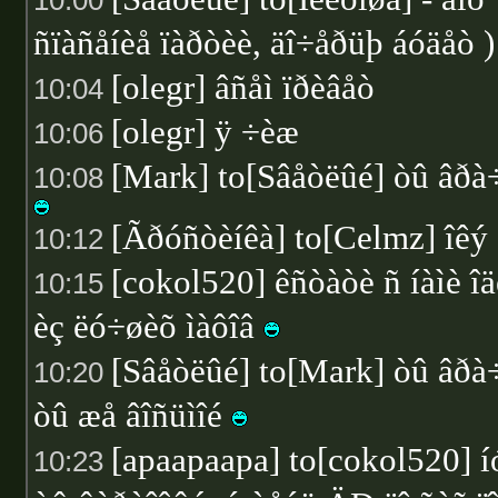
10:00
ñïàñåíèå ïàðòèè, äî÷åðüþ áóäåò )
[olegr] âñåì ïðèâåò
10:04
[olegr] ÿ ÷èæ
10:06
[Mark] to[Sâåòëûé] òû âðà
10:08
[Ãðóñòèíêà] to[Celmz] îêý
10:12
[cokol520] êñòàòè ñ íàìè îä
10:15
èç ëó÷øèõ ìàôîâ
[Sâåòëûé] to[Mark] òû âðà
10:20
òû æå âîñüìîé
[apaapaapa] to[cokol520] í
10:23