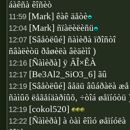
áàêñà êîñèò
[Mark] êàê äåòè
11:59
[Mark] ñïàëèëèñü
12:04
[Sâåòëûé] ñàìèðà ïðîñòî
12:07
ñâàëèòü ðåøèëà âèäèìî )
[Ñàìèðà] ÿ ÄÎ×ÊÀ
12:16
[Be3Al2_SiO3_6] ãû
12:17
[Sâåòëûé] âåäü âûáðàëà æå
12:19
ñàìûõ ëåãåíäàðíûõ, ÷òîá øåïíóòü 
[cokol520]
12:19
[Ñàìèðà] à òàì êîìó øåïíóëà
12:22