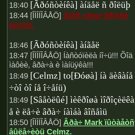
[Ãðóñòèíêà] àíäåë ñ ðîëüþ
18:40
18:44 [ÎÌÎÍÎÂÅÖ]
Áîññ olegr ìîðîçèò
pozim.
[Ãðóñòèíêà] àíãåë
18:46
18:47 [ÎÌÎÍÎÂÅÖ] Íàñòóïèëà íî÷ü!!! Õîä
ìàôèè, âðà÷à è ìàíüÿêà!!!
[Celmz] to[Ðóøà] íà äèâàíå
18:49
÷òî òî íå î÷åíü)
[Sâåòëûé] ìèêðîøà ìîðîçèëêà
18:49
å è ëå÷è âðà÷ íàìáà âîñåìü
18:50 [ÎÌÎÍÎÂÅÖ]
Âðà÷ Mark ïûòàåòñ
âûëå÷èòü Celmz.