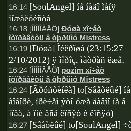
[SoulAngel] íå íàäî ìåíÿ
16:14
ïîæàëóéñòà
16:18 [ÎÌÎÍÎÂÅÖ]
Ðóøà xî÷åò
îòïðàâèòü â òþðüìó Mistress
[Ðóøà] Ìèêðîøà (23:15:27
16:19
2/10/2012) ÿ ìîðîç, ìàòðàñ ëæå.
16:24 [ÎÌÎÍÎÂÅÖ]
pozim xî÷åò
îòïðàâèòü â òþðüìó Mistress
[Ãðóñòèíêà] to[Sâåòëûé] íå
16:24
ãîâîðè, ïðè÷åì ýòî óæå äàâíî íå â
ìîäå, à îíè âñå êîñÿò è êîñÿò)
[Sâåòëûé] to[SoulAngel] ÷
16:27