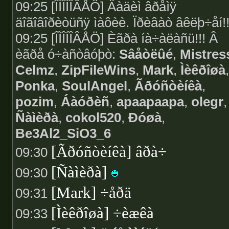
09:25 [ÎÌÎÍÎÂÅÖ] Äàäèì âðåìÿ
äîãîâîðèòüñÿ ìàôèè. Ïðèâàò âêëþ÷åí!!
09:25 [ÎÌÎÍÎÂÅÖ] Èãðà íà÷àëàñü!!! Â
èãðå ó÷àñòâóþò:
Sâåòëûé
,
Mistres
Celmz
,
ZipFileWins
,
Mark
,
Ìèêðîøà
,
Ponka
,
SoulAngel
,
Ãðóñòèíêà
,
pozim
,
Áàóðèñ
,
apaapaapa
,
olegr
,
Ñàìèðà
,
cokol520
,
Ðóøà
,
Be3Al2_SiO3_6
[Ãðóñòèíêà] âðà÷
09:30
[Ñàìèðà]
09:30
[Mark] ÷åðä
09:31
[Ìèêðîøà] ÷èæêà
09:33