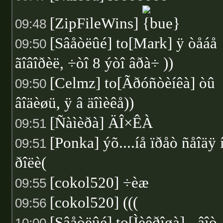
[ZipFileWins]
09:48
[Sâåòëûé] to[Mark] ÿ òåáå
09:50
ãîâîðèë, ÷òî 8 ýòî âðà÷ ))
[Celmz] to[Ãðóñòèíêà] òû
09:50
âîäèøü, ÿ â äîìèêå))
[Ñàìèðà] ÄÎ×ÊÀ
09:51
[Ponka] ýõ....íå ïðåò ñåîäÿ 
09:51
ðîëè(
[cokol520] ÷èæ
09:55
[cokol520] (((
09:56
[Sâåòëûé] to[Ìèêðîøà] - âîò