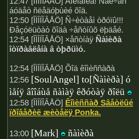
12:47 [ÎÌÎÍÎÂÅÖ] Âíèìàíèå! Ñåé÷àñ
áóäåò ñëåäóþùèé õîä.
12:50 [ÎÌÎÍÎÂÅÖ] Ñ÷èòàåì òðóïû!!!
Ðåçóëüòàò õîäà ÷åñòíûõ ëþäåé.
12:54 [ÎÌÎÍÎÂÅÖ] ×åñòíàÿ
Ñàìèðà
îòïðàâëåíà â òþðüìó.
12:54 [ÎÌÎÍÎÂÅÖ] Õîä êîìèññàðà
[SoulAngel] to[Ñàìèðà] ó
12:56
ìåíÿ âîîáùå ñàìàÿ êðóòàÿ ðîëü
12:58 [ÎÌÎÍÎÂÅÖ]
Êîìèññàð Sâåòëûé
ïðîâåðèë æèòåëÿ Ponka.
[Mark]
ñàìèðà
13:00