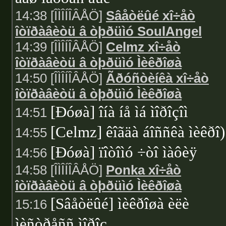
14:38 [ÎÌÎÍÎÂÅÖ]
Sâåòëûé xî÷åò
îòïðàâèòü â òþðüìó SoulAngel
14:39 [ÎÌÎÍÎÂÅÖ]
Celmz xî÷åò
îòïðàâèòü â òþðüìó Ìèêðîøà
14:50 [ÎÌÎÍÎÂÅÖ]
Ãðóñòèíêà xî÷åò
îòïðàâèòü â òþðüìó Ìèêðîøà
[Ðóøà] îíà íå ìá ìîðîçîì
14:51
[Celmz] êîãäà áîññêà ìèêðî)
14:55
[Ðóøà] ïîòîìó ÷òî ìàôèÿ
14:56
14:58 [ÎÌÎÍÎÂÅÖ]
Ponka xî÷åò
îòïðàâèòü â òþðüìó Ìèêðîøà
[Sâåòëûé] ìèêðîøà èëè
15:16
ìèñòðåññ ìîðîç