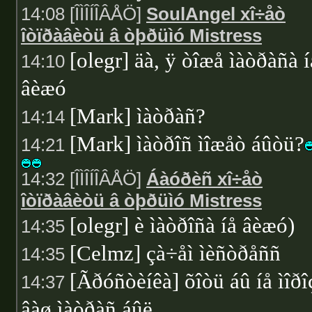
14:08 [ÎÌÎÍÎÂÅÖ]
SoulAngel xî÷åò
îòïðàâèòü â òþðüìó Mistress
[olegr] äà, ÿ òîæå ìàòðàñà í
14:10
âèæó
[Mark] ìàòðàñ?
14:14
[Mark] ìàòðîñ ìîæåò áûòü?
14:21
14:32 [ÎÌÎÍÎÂÅÖ]
Áàóðèñ xî÷åò
îòïðàâèòü â òþðüìó Mistress
[olegr] è ìàòðîñà íå âèæó)
14:35
[Celmz] çà÷åì ìèñòðåññ
14:35
[Ãðóñòèíêà] õîòü áû íå ìîðî
14:37
âàø ìàòðàñ áûë