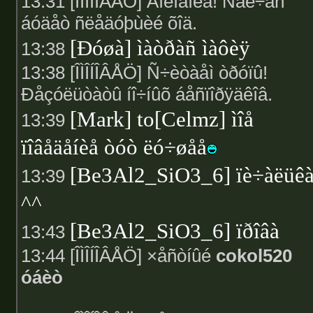
13:31 [ÎÌÎÍÎÂÅÖ] Âíèìàíèå! Ñåé÷àñ
áóäåò ñëåäóþùèé õîä.
[Ðóøà] ìàòðàñ ìàôèÿ
13:38
13:38 [ÎÌÎÍÎÂÅÖ] Ñ÷èòàåì òðóïû!
Ðåçóëüòàòû íî÷íûõ áåñïîðÿäêîâ.
[Mark] to[Celmz] ìîå
13:39
ïîâåäåíèå òóò ëó÷øåå
[Be3Al2_SiO3_6] ïè÷àëüê
13:39
^^
[Be3Al2_SiO3_6] ïðîâà
13:43
13:44 [ÎÌÎÍÎÂÅÖ] ×åñòíûé
cokol520
óáèò