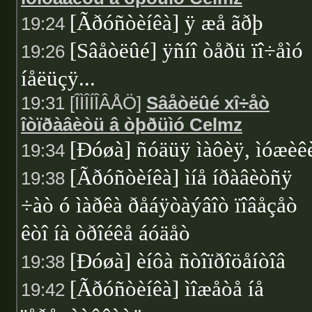
[Ãðóñòèíêà] ÿ æå ãðþ
19:24
[Sâåòëûé] ÿñíî òåðü ïî÷åìó
19:26
íåëüçÿ...
19:31 [ÎÌÎÍÎÂÅÖ]
Sâåòëûé xî÷åò
îòïðàâèòü â òþðüìó Celmz
[Ðóøà] ñóäüÿ ìàôèÿ, ìóæèê
19:34
[Ãðóñòèíêà] ìíå íðàâèòñÿ
19:38
÷àò ó ìàðêà ðåáÿòàýâîò ïîâåçåò
êòî íà òðîéêå áóäåò
[Ðóøà] èíôà ñòîïðîöåíòîâ
19:38
[Ãðóñòèíêà] ìîæåòå íå
19:42