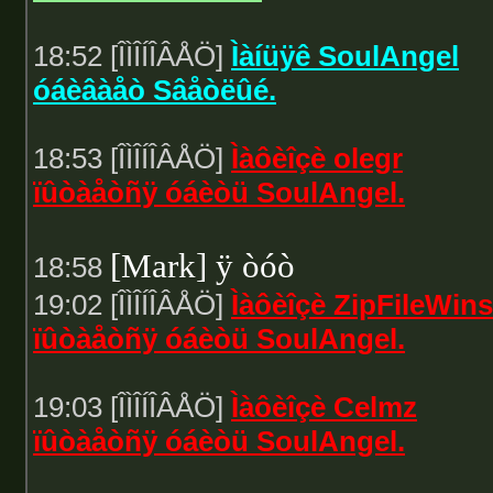
18:52 [ÎÌÎÍÎÂÅÖ]
Ìàíüÿê SoulAngel
óáèâàåò Sâåòëûé.
18:53 [ÎÌÎÍÎÂÅÖ]
Ìàôèîçè olegr
ïûòàåòñÿ óáèòü SoulAngel.
[Mark] ÿ òóò
18:58
19:02 [ÎÌÎÍÎÂÅÖ]
Ìàôèîçè ZipFileWins
ïûòàåòñÿ óáèòü SoulAngel.
19:03 [ÎÌÎÍÎÂÅÖ]
Ìàôèîçè Celmz
ïûòàåòñÿ óáèòü SoulAngel.