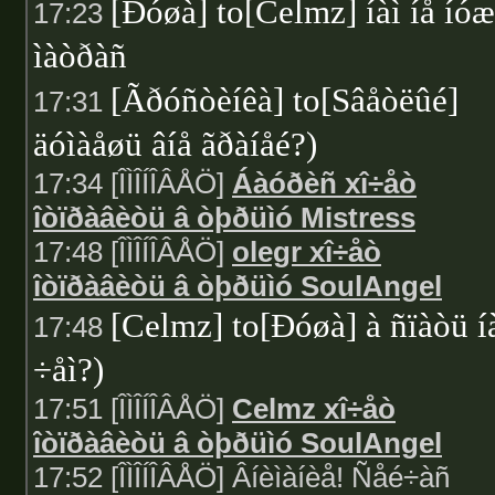
[Ðóøà] to[Celmz] íàì íå íóæ
17:23
ìàòðàñ
[Ãðóñòèíêà] to[Sâåòëûé]
17:31
äóìàåøü âíå ãðàíåé?)
17:34 [ÎÌÎÍÎÂÅÖ]
Áàóðèñ xî÷åò
îòïðàâèòü â òþðüìó Mistress
17:48 [ÎÌÎÍÎÂÅÖ]
olegr xî÷åò
îòïðàâèòü â òþðüìó SoulAngel
[Celmz] to[Ðóøà] à ñïàòü í
17:48
÷åì?)
17:51 [ÎÌÎÍÎÂÅÖ]
Celmz xî÷åò
îòïðàâèòü â òþðüìó SoulAngel
17:52 [ÎÌÎÍÎÂÅÖ] Âíèìàíèå! Ñåé÷àñ