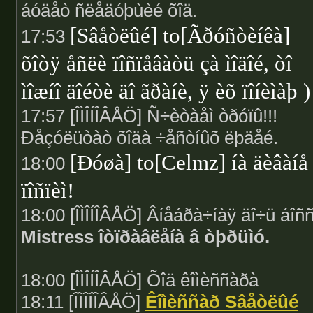
áóäåò ñëåäóþùèé õîä.
[Sâåòëûé] to[Ãðóñòèíêà]
17:53
õîòÿ åñëè ïîñïåâàòü çà ìîäîé, òî
ìîæíî äîéòè äî ãðàíè, ÿ èõ ïîíèìàþ )
17:57 [ÎÌÎÍÎÂÅÖ] Ñ÷èòàåì òðóïû!!!
Ðåçóëüòàò õîäà ÷åñòíûõ ëþäåé.
[Ðóøà] to[Celmz] íà äèâàíå
18:00
ïîñïèì!
18:00 [ÎÌÎÍÎÂÅÖ] Âíåáðà÷íàÿ äî÷ü áîñ
Mistress îòïðàâëåíà â òþðüìó.
18:00 [ÎÌÎÍÎÂÅÖ] Õîä êîìèññàðà
18:11 [ÎÌÎÍÎÂÅÖ]
Êîìèññàð Sâåòëûé