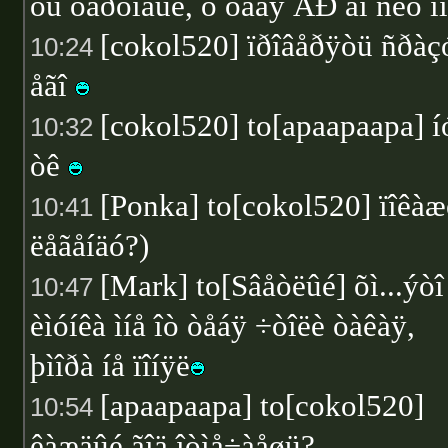
òû ôàðòîâûé, ó òåáÿ ÄÐ äî ñèõ ï
[cokol520] ïðîâåðÿòü ñðàç
10:24
åãî
[cokol520] to[apaapaapa] í
10:32
òê
[Ponka] to[cokol520] ïîêàæ
10:41
ëåãåíäó?)
[Mark] to[Sâåòëûé] õì...ýòî
10:47
èìóíêà ìíå îò òåáÿ ÷òîëè òàêàÿ,
þìîðà íå ïîíÿë
[apaapaapa] to[cokol520]
10:54
êàæäûé ãîä îòìå÷àåøü?