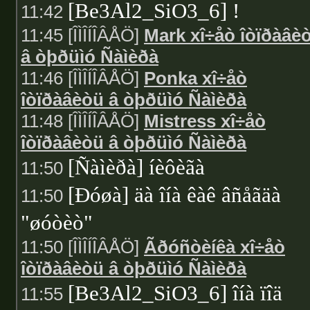
[Be3Al2_SiO3_6] !
11:42
11:45 [ÎÌÎÍÎÂÅÖ]
Mark xî÷åò îòïðàâè
â òþðüìó Ñàìèðà
11:46 [ÎÌÎÍÎÂÅÖ]
Ponka xî÷åò
îòïðàâèòü â òþðüìó Ñàìèðà
11:48 [ÎÌÎÍÎÂÅÖ]
Mistress xî÷åò
îòïðàâèòü â òþðüìó Ñàìèðà
[Ñàìèðà] íèôèãà
11:50
[Ðóøà] äà îíà êàê âñåãäà
11:50
"øóòèò"
11:50 [ÎÌÎÍÎÂÅÖ]
Ãðóñòèíêà xî÷åò
îòïðàâèòü â òþðüìó Ñàìèðà
[Be3Al2_SiO3_6] îíà ïîä
11:55