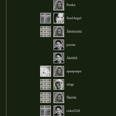
Ponka
SoulAngel
Ãðóñòèíêà
pozim
Áàóðèñ
apaapaapa
olegr
Ñàìèðà
cokol520