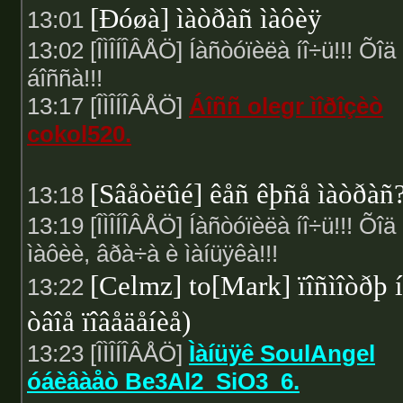
[Ðóøà] ìàòðàñ ìàôèÿ
13:01
13:02 [ÎÌÎÍÎÂÅÖ] Íàñòóïèëà íî÷ü!!! Õîä
áîññà!!!
13:17 [ÎÌÎÍÎÂÅÖ]
Áîññ olegr ìîðîçèò
cokol520.
[Sâåòëûé] êåñ êþñå ìàòðàñ?
13:18
13:19 [ÎÌÎÍÎÂÅÖ] Íàñòóïèëà íî÷ü!!! Õîä
ìàôèè, âðà÷à è ìàíüÿêà!!!
[Celmz] to[Mark] ïîñìîòðþ 
13:22
òâîå ïîâåäåíèå)
13:23 [ÎÌÎÍÎÂÅÖ]
Ìàíüÿê SoulAngel
óáèâàåò Be3Al2_SiO3_6.