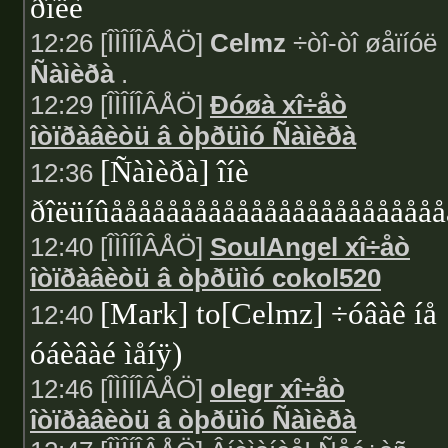
ðîëè
12:26 [ÎÌÎÍÎÂÅÖ]
Celmz
÷òî-òî øåïíóë
Ñàìèðà
.
12:29 [ÎÌÎÍÎÂÅÖ]
Ðóøà xî÷åò
îòïðàâèòü â òþðüìó Ñàìèðà
[Ñàìèðà] îíè
12:36
ðîëüíûåååååååååååååååååååååååå
12:40 [ÎÌÎÍÎÂÅÖ]
SoulAngel xî÷åò
îòïðàâèòü â òþðüìó cokol520
[Mark] to[Celmz] ÷óâàê íå
12:40
óáèâàé ìåíÿ)
12:46 [ÎÌÎÍÎÂÅÖ]
olegr xî÷åò
îòïðàâèòü â òþðüìó Ñàìèðà