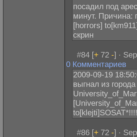
посадил под арест
минут. Причина: п
[horrors] to[km91
скрин
#84 [
+
72
-
] · Se
0 Комментариев
2009-09-19 18:50:
выгнал из города
University_of_Mar
[University_of_Mary
to[klejti]SOSAT*!!!!!!
#86 [
+
72
-
] · Se