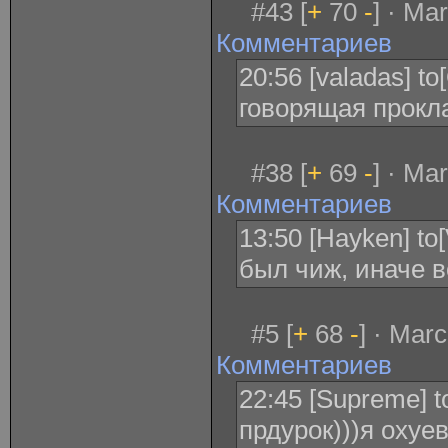
#43 [
+
70
-
] · Ma
Комментариев
20:56 [valadas] to
говорящая прокл
#38 [
+
69
-
] · Ma
Комментариев
13:50 [Hayken] to
был чиж, иначе в
#5 [
+
68
-
] · Mar
Комментариев
22:45 [Supreme] t
прдурок)))я охуе