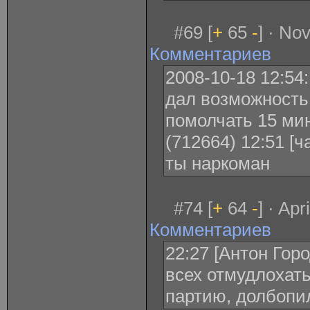
#69 [
+
65
-
] · No
Комментариев
2008-10-18 12:5
дал возможность 
помолчать 15 мину
(712664) 12:51 [ч
ты наркоман
#74 [
+
64
-
] · Ap
Комментариев
22:27 [Антон Гор
всех отмудлохать
партию, долбопи