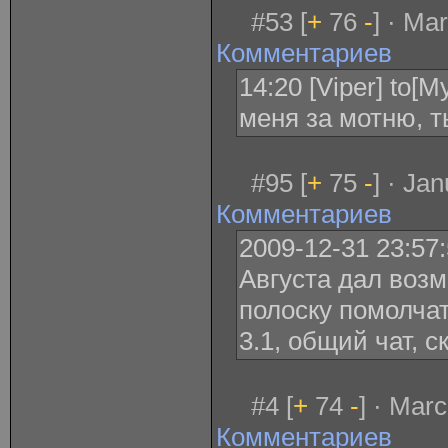
#53 [
+
76
-
] · Ma
Комментариев
14:20 [Viper] to[
меня за мотню, т
#95 [
+
75
-
] · Ja
Комментариев
2009-12-31 23:57
Августа дал возм
полоску помолчат
3.1, общий чат, с
#4 [
+
74
-
] · Mar
Комментариев