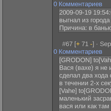
0 Комментариев
2009-09-19 19:54:
выгнал из города
Причина: в баньк
#67 [
+
71
-
] · Se
0 Комментариев
[GRODON] to[Vah
Вася (вахе) я не 
сделал два хода 
в течении 2-х сек
[Vahe] to[GRODO
маленький засра
вася или как там 