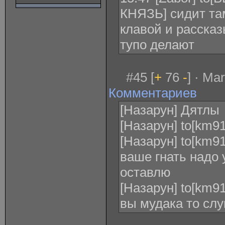
КНЯЗЬ] сидит та
клавой и рассказ
тупо делают
#45 [
+
76
-
] · Ma
Комментариев
[Назарун] Дятлы
[Назарун] to[km91
[Назарун] to[km9
ваше гнать надо у
оставлю
[Назарун] to[km9
вы мудака то сл