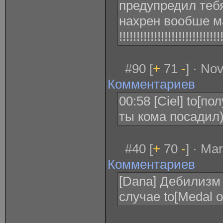
предупредил тебя
нахрен вообше м
!!!!!!!!!!!!!!!!!!!!!!!!!!!!!
#90 [
+
71
-
] · No
Комментариев
00:58 [Ciel] to[п
ты кома посадил)
#40 [
+
70
-
] · Ma
Комментариев
[Dana] Дебилизм 
случае to[Medal o