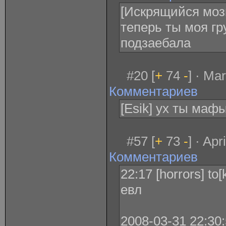
[Искрящийся мозг
теперь ты моя гр
подзаебала
#20 [
+
74
-
] · Ma
Комментариев
[Esik] ух ты мафы!
#57 [
+
73
-
] · Ap
Комментариев
22:17 [horrors] t
евл
2008-03-31 22:30