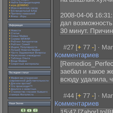
Найти Беспредельщика
игра ДОМИНО
Игра в весёлую сказку
Беспредельный БАШ
2008-04-06 16:31
Причины наказаний
Флеш - Игры
дал возможность
Информация
30 минут. Причин
Новости
Статьи
Семьи Мафии
Снимки МАФИИ
Рейтинг Авторитетов
Рейтинг Семей
#27 [
+
77
-
] · Ma
Индекс Популярности
Лучший Новичок Мафии
Часто Задаваемые Вопросы
Комментариев
Начисление очков/денег
Таблица Опыта
Вещи Мафии
[Remedios_Perfect
Секретные материалы
заебал и какое же
Последние статьи
всюду удалила, 
Мафия как отражение
современной действительности
Для или против?
Что происходит?!
Диалоги о животных.
Стажерство глазами бывшего
#44 [
+
77
-
] · Ma
стажера Фаталиста
Комментариев
Наши Значки
15:47 [Zabor] 