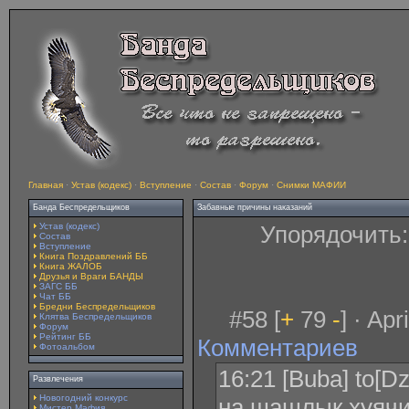
Главная
·
Устав (кодекс)
·
Вступление
·
Состав
·
Форум
·
Снимки МАФИИ
Банда Беспредельщиков
Забавные причины наказаний
Устав (кодекс)
Упорядочить
Состав
Вступление
Книга Поздравлений ББ
Книга ЖАЛОБ
Друзья и Враги БАНДЫ
ЗАГС ББ
Чат ББ
Бредни Беспредельщиков
#58 [
+
79
-
] · Ap
Клятва Беспредельщиков
Форум
Рейтинг ББ
Комментариев
Фотоальбом
16:21 [Buba] to[D
Развлечения
Новогодний конкурс
на шашлык хуячи
Мистер Мафия