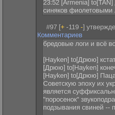
23:52 [Armenia] to[TA
синяков фиолетовыми 
#97 [
+
-119
-
] утвержде
Комментариев
бредовые логи и всё в
[Hayken] to[Дрюю] кста
[Дрюю] to[Hayken] коне
[Hayken] to[Дрюю] Паца
Советскую эпоху их укр
является суффиксальн
"поросенок" звукоподр
подзывания свиней -- п