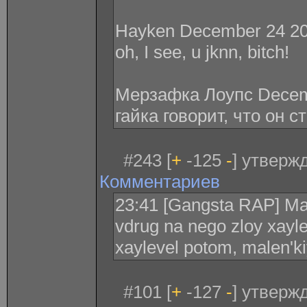
Hayken December 24 20
oh, I see, u jknn, bitch!
Мерзафка Лоупс Decemb
гайка говорит, что он 
#243 [
+
-125
-
] утвержд
Комментариев
23:41 [Gangsta RAP] Male
vdrug na nego zloy xayle
xaylevel potom, malen'k
#101 [
+
-127
-
] утверж