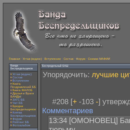
Главная
·
Устав (кодекс)
·
Вступление
·
Состав
·
Форум
·
Снимки МАФИИ
Банда
Беспредельный БАШ
Беспредельщиков
Упорядочить:
лучшие ци
Устав (кодекс)
Состав
Вступление
Книга
Поздравлений ББ
Книга ЖАЛОБ
Друзья и Враги
БАНДЫ
#208 [
+
-103
-
] утверж
ЗАГС ББ
Чат ББ
Бредни
Комментариев
Беспредельщиков
Клятва
Беспредельщиков
13:34 [ОМОНОВЕЦ] Бан
Форум
Рейтинг ББ
Фотоальбом
тюрьму.