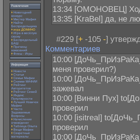
Развлечения
13:34 [ОМОНОВЕЦ] Хо
Новогодний
конкурс
13:35 [KraBel] да, не 
Мистер Мафия
Найти
Беспредельщика
игра ДОМИНО
Игра в весёлую
#229 [
+
-105
-
] утверж
сказку
Беспредельный
БАШ
Комментариев
Причины
наказаний
Флеш - Игры
10:00 [ДоЧь_ПрИзРаКа_
Информация
меня проверил?)
Новости
Статьи
10:00 [ДоЧь_ПрИзРаКа_
Семьи Мафии
Снимки МАФИИ
Рейтинг
зажевал
Авторитетов
Рейтинг Семей
Индекс
10:00 [Винни Пух] to[
Популярности
Лучший Новичок
проверил
Мафии
Часто
Задаваемые
10:00 [isitreal] to[До
Вопросы
Начисление
очков/денег
проверил
Таблица Опыта
Вещи Мафии
Секретные
10:00 [ДоЧь_ПрИзРаКа_Л
материалы