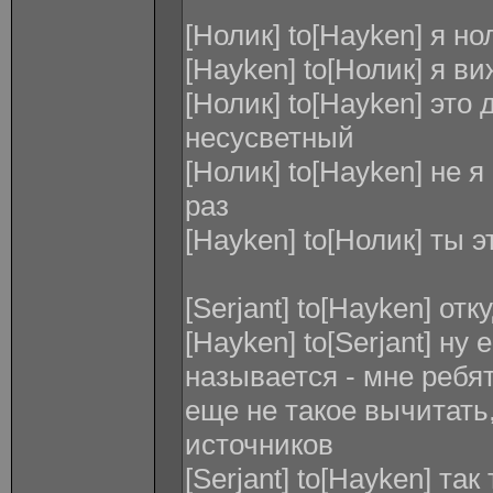
[Нолик] to[Hayken] я но
[Hayken] to[Нолик] я ви
[Нолик] to[Hayken] это
несусветный
[Нолик] to[Hayken] не 
раз
[Hayken] to[Нолик] ты 
[Serjant] to[Hayken] от
[Hayken] to[Serjant] ну 
называется - мне ребят
еще не такое вычитать
источников
[Serjant] to[Hayken] та