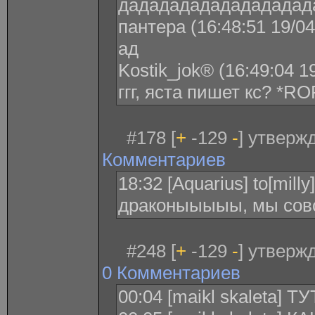
дададададададададад
пантера (16:48:51 19/04
ад
Kostik_jok® (16:49:04 1
ггг, яста пишет кс? *RO
#178 [
+
-129
-
] утверж
Комментариев
18:32 [Aquarius] to[mill
драконыыыыы, мы сов
#248 [
+
-129
-
] утверж
0 Комментариев
00:04 [maikl skaleta]