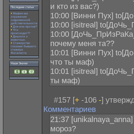
и кто из вас?)
Последние статьи
10:00 [Винни Пух] to[
Мафия как
отражение
современной
10:00 [isitreal] to[До
действительности
Для или против?
Что
10:00 [ДоЧь_ПрИзРаКа_Л
происходит?!
Диалоги о
животных.
почему меня та??
Стажерство
глазами бывшего
стажера
10:01 [Винни Пух] to[
Фаталиста
что ты маф)
Наши Значки
10:01 [isitreal] to[До
ты маф)
#157 [
+
-106
-
] утверж
Комментариев
21:37 [unikalnaya_anna
мороз?