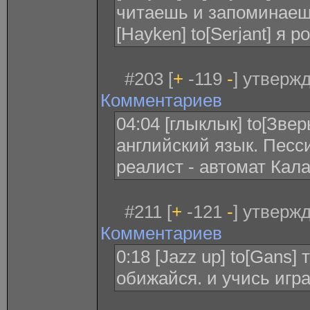
читаешь и запоминае
[Hayken] to[Serjant] я р
#203 [
+
-119
-
] утверж
Комментариев
04:04 [глыклык] to[Зве
английский язык. Песси
реалист - автомат Кал
#211 [
+
-121
-
] утверж
Комментариев
0:18 [Jazz up] to[Gans] 
обижайся. и учись игр