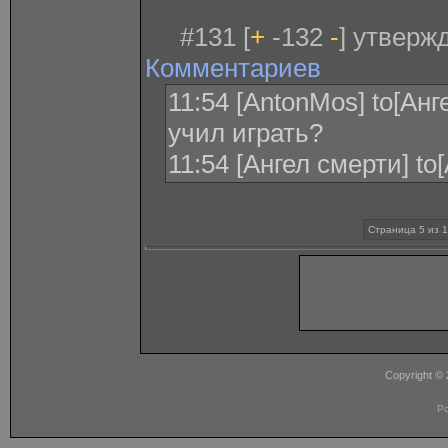
#131 [
+
-132
-
] утверж
Комментариев
11:54 [AntonMos] to[Анге
учил играть?
11:54 [Ангел смерти] t
Страница 5 из 
Copyright ©
P