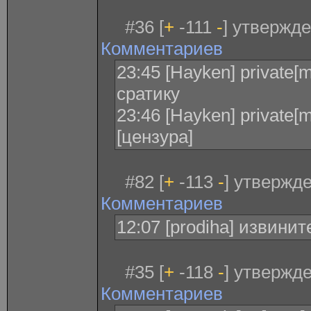
#36 [
+
-111
-
] утвержде
Комментариев
23:45 [Hayken] private[
сратику
23:46 [Hayken] private[
[цензура]
#82 [
+
-113
-
] утвержде
Комментариев
12:07 [prodiha] извинит
#35 [
+
-118
-
] утвержде
Комментариев