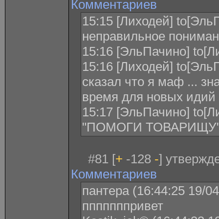
Комментариев
15:15 [Лиходей] to[Эль
неправильное понимани
15:16 [ЭльПачино] to[Л
15:16 [Лиходей] to[Эль
сказал что я маф ... зн
время для новых идий
15:17 [ЭльПачино] to
"ПОМОГИ ТОВАРИЩУ
#81 [
+
-128
-
] утвержде
Комментариев
пантера (16:44:25 19/04
пппппппривет