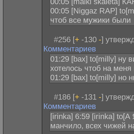
00:05 [maikl skaleta] 
00:05 [Niggaz RAP] to[ma
чтоб все мужики были
#256 [
+
-130
-
] утверж
Комментариев
01:29 [bax] to[milly] н
хотелось чтоб на меня
01:29 [bax] to[milly] но
#186 [
+
-131
-
] утверж
Комментариев
[irinka] 6:59 [irinka] t
манчило, всех чижей 