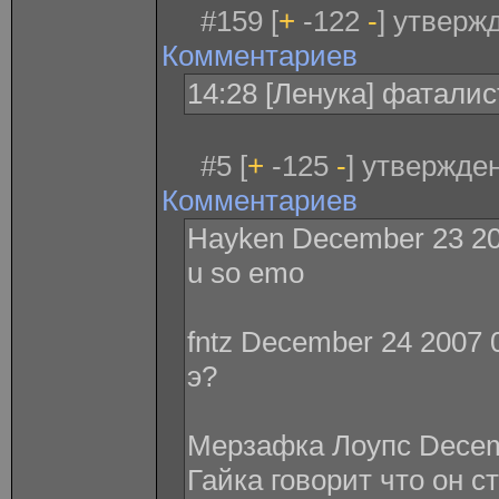
#159 [
+
-122
-
] утверж
Комментариев
14:28 [Ленука] фаталис
#5 [
+
-125
-
] утвержде
Комментариев
Hayken December 23 20
u so emo
fntz December 24 2007 
э?
Мерзафка Лоупс Decemb
Гайка говорит что он с