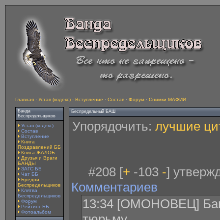
Главная
·
Устав (кодекс)
·
Вступление
·
Состав
·
Форум
·
Снимки МАФИИ
Банда
Беспредельный БАШ
Беспредельщиков
Упорядочить:
лучшие ци
Устав (кодекс)
Состав
Вступление
Книга
Поздравлений ББ
Книга ЖАЛОБ
Друзья и Враги
БАНДЫ
#208 [
+
-103
-
] утверж
ЗАГС ББ
Чат ББ
Бредни
Комментариев
Беспредельщиков
Клятва
Беспредельщиков
13:34 [ОМОНОВЕЦ] Бан
Форум
Рейтинг ББ
Фотоальбом
тюрьму.