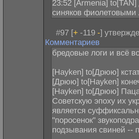
23:52 [Armenia] to[TA
синяков фиолетовыми 
#97 [
+
-119
-
] утвержде
Комментариев
бредовые логи и всё в
[Hayken] to[Дрюю] кста
[Дрюю] to[Hayken] коне
[Hayken] to[Дрюю] Паца
Советскую эпоху их укр
является суффиксальн
"поросенок" звукоподр
подзывания свиней -- п