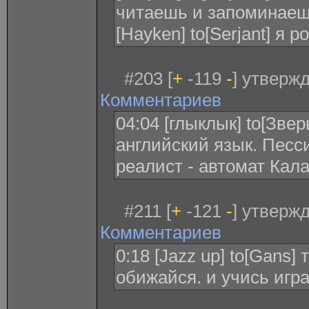
читаешь и запоминае
[Hayken] to[Serjant] я р
#203 [
+
-119
-
] утверж
Комментариев
04:04 [глыклык] to[Зве
английский язык. Песси
реалист - автомат Кал
#211 [
+
-121
-
] утверж
Комментариев
0:18 [Jazz up] to[Gans] 
обижайся. и учись игр