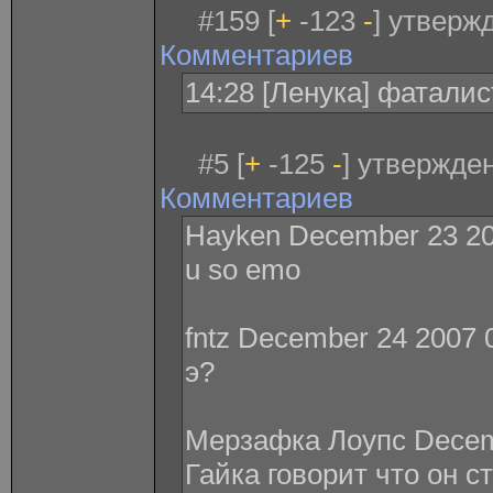
#159 [
+
-123
-
] утверж
Комментариев
14:28 [Ленука] фаталис
#5 [
+
-125
-
] утвержде
Комментариев
Hayken December 23 20
u so emo
fntz December 24 2007 
э?
Мерзафка Лоупс Decemb
Гайка говорит что он с