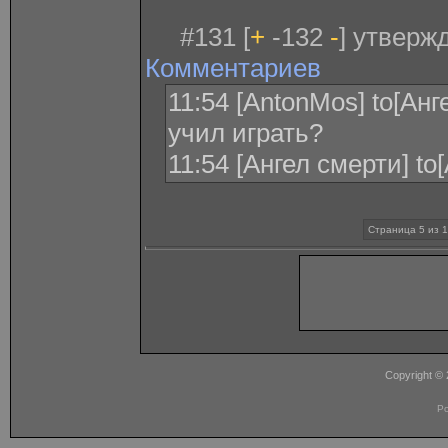
#131 [
+
-132
-
] утверж
Комментариев
11:54 [AntonMos] to[Анге
учил играть?
11:54 [Ангел смерти] t
Страница 5 из 
Copyright ©
P