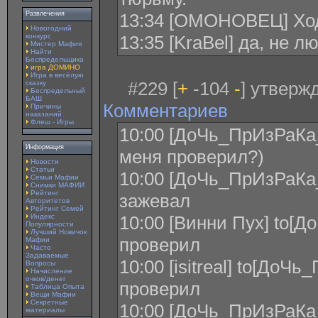
Развлечения
13:34 [ОМОНОВЕЦ] Хо
Новогодний
конкурс
13:35 [KraBel] да, не 
Мистер Мафия
Найти
Беспредельщика
игра ДОМИНО
Игра в весёлую
#229 [
+
-104
-
] утверж
сказку
Беспредельный
БАШ
Комментариев
Причины
наказаний
Флеш - Игры
10:00 [ДоЧь_ПрИзРаКа_
Информация
меня проверил?)
Новости
Статьи
10:00 [ДоЧь_ПрИзРаКа_
Семьи Мафии
Снимки МАФИИ
Рейтинг
зажевал
Авторитетов
Рейтинг Семей
Индекс
10:00 [Винни Пух] to[
Популярности
Лучший Новичок
проверил
Мафии
Часто
Задаваемые
10:00 [isitreal] to[До
Вопросы
Начисление
очков/денег
проверил
Таблица Опыта
Вещи Мафии
Секретные
10:00 [ДоЧь_ПрИзРаКа_Л
материалы