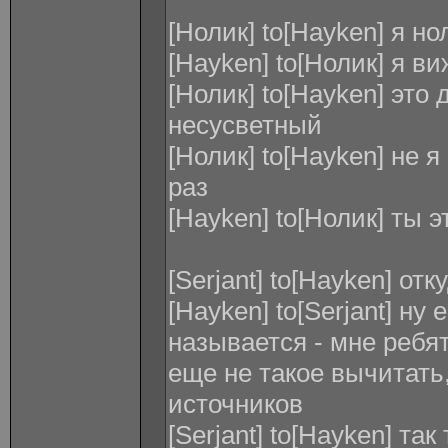
[Нолик] to[Hayken] я но
[Hayken] to[Нолик] я ви
[Нолик] to[Hayken] это
несусветный
[Нолик] to[Hayken] не 
раз
[Hayken] to[Нолик] ты 
[Serjant] to[Hayken] от
[Hayken] to[Serjant] ну 
называется - мне ребят
еще не такое вычитать
источников
[Serjant] to[Hayken] та