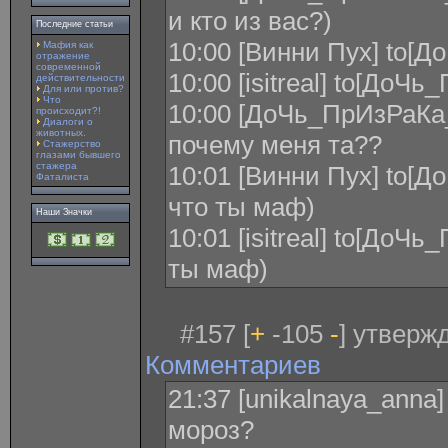
и кто из вас?)
Последние статьи
10:00 [Винни Пух] to[
Мафия как
отражение
современной
10:00 [isitreal] to[До
действительности
Для или против?
Что
10:00 [ДоЧь_ПрИзРаКа_Л
происходит?!
Диалоги о
животных.
почему меня та??
Стажерство
глазами бывшего
стажера
10:01 [Винни Пух] to[
Фаталиста
что ты маф)
Наши Значки
10:01 [isitreal] to[До
ты маф)
#157 [
+
-105
-
] утверж
Комментариев
21:37 [unikalnaya_anna
мороз?