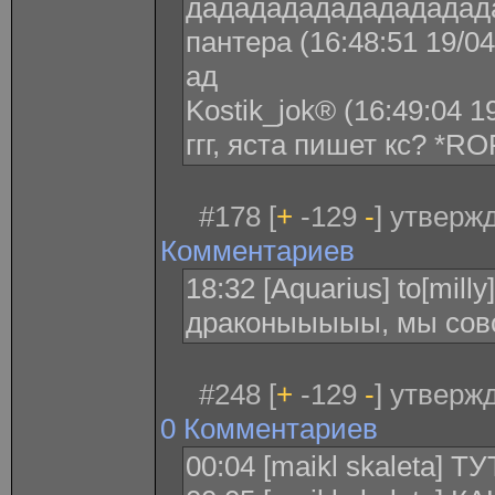
дададададададададад
пантера (16:48:51 19/04
ад
Kostik_jok® (16:49:04 1
ггг, яста пишет кс? *RO
#178 [
+
-129
-
] утверж
Комментариев
18:32 [Aquarius] to[mill
драконыыыыы, мы сов
#248 [
+
-129
-
] утверж
0 Комментариев
00:04 [maikl skaleta]