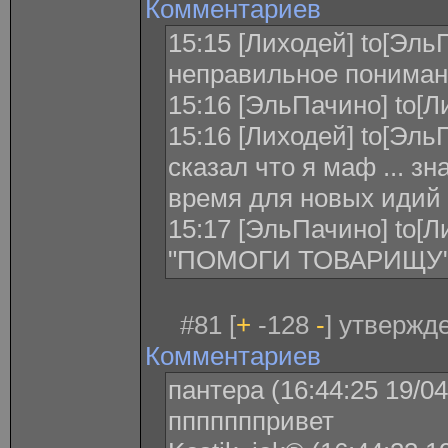
Комментариев
15:15 [Лиходей] to[Эль
неправильное понимани
15:16 [ЭльПачино] to[Л
15:16 [Лиходей] to[Эль
сказал что я маф ... зн
время для новых идий
15:17 [ЭльПачино] to
"ПОМОГИ ТОВАРИЩУ
#81 [
+
-128
-
] утвержде
Комментариев
пантера (16:44:25 19/04
пппппппривет