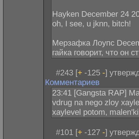
Hayken December 24 20
oh, I see, u jknn, bitch!
Мерзафка Лоупс Decemb
гайка говорит, что он 
#243 [
+
-125
-
] утвержд
Комментариев
23:41 [Gangsta RAP] Male
vdrug na nego zloy xayle
xaylevel potom, malen'k
#101 [
+
-127
-
] утверж