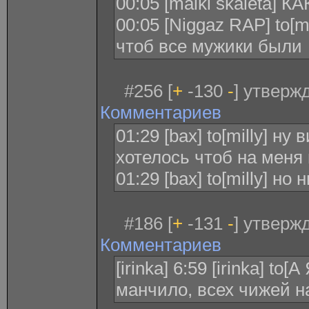
00:05 [maikl skaleta] 
00:05 [Niggaz RAP] to[ma
чтоб все мужики были
#256 [
+
-130
-
] утверж
Комментариев
01:29 [bax] to[milly] н
хотелось чтоб на меня
01:29 [bax] to[milly] но
#186 [
+
-131
-
] утверж
Комментариев
[irinka] 6:59 [irinka] t
манчило, всех чижей 