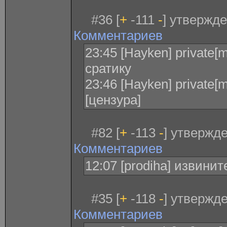
#36 [
+
-111
-
] утвержде
Комментариев
23:45 [Hayken] private[
сратику
23:46 [Hayken] private[
[цензура]
#82 [
+
-113
-
] утвержде
Комментариев
12:07 [prodiha] извинит
#35 [
+
-118
-
] утвержде
Комментариев